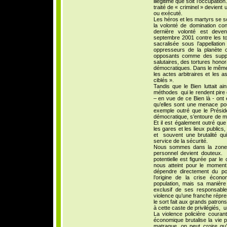
illégitime que soit l’occupation
traité de « criminel » devient 
ou exécuté.
Les héros et les martyrs se so
la volonté de domination con
dernière volonté est deven
septembre 2001 contre les t
sacralisée sous l’appellati
oppresseurs de la planète o
opposants comme des suppôt
salutaires, des tortures hon
démocratiques. Dans le même
les actes arbitraires et les a
ciblés ».
Tandis que le Bien luttait ai
méthodes qui le rendent pire 
– en vue de ce Bien là - ont 
qu’elles sont une menace pour
exemple outré que le Présid
démocratique, s’entoure de mil
Et il est également outré que
les gares et les lieux publics
et souvent une brutalité qui
service de la sécurité.
Nous sommes dans la zone tr
personnel devient douteux. 
potentielle est figurée par l
nous atteint pour le momen
dépendre directement du po
l’origine de la crise écon
population, mais sa manièr
exclusif de ses responsabl
violence qu’une franche répres
le sort fait aux grands patron
à cette caste de privilégiés, 
La violence policière couran
économique brutalise la vie 
matraque, on peut croire qu’