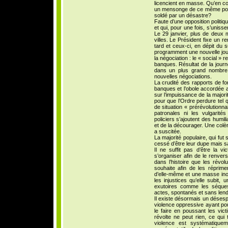
licencient en masse. Qu’en co
un mensonge de ce même pou
soldé par un désastre?
Faute d’une opposition politiq
et qui, pour une fois, s’unis
Le 29 janvier, plus de deux 
villes. Le Président fixe un
tard et ceux-ci, en dépit du 
programment une nouvelle jou
la négociation : le « social »
banques. Résultat de la journ
dans un plus grand nombre 
nouvelles négociations.
La crudité des rapports de for
banques et l’obole accordée 
sur l’impuissance de la majori
pour que l’Ordre perdure tel q
de situation « prérévolutionn
patronales ni les vulgarité
policiers s’ajoutent des humili
et de la décourager. Une colère
a suscitée.
La majorité populaire, qui fut
cessé d’être leur dupe mais sa
Il ne suffit pas d’être la v
s’organiser afin de le renve
dans l’histoire que les révol
souhaite afin de les réprim
d’elle-même et une masse ino
les injustices qu’elle subit,
exutoires comme les séques
actes, spontanés et sans len
Il existe désormais un désesp
violence oppressive ayant pou
le faire en poussant les vic
révolte ne peut rien, ce qui 
violence est systématique