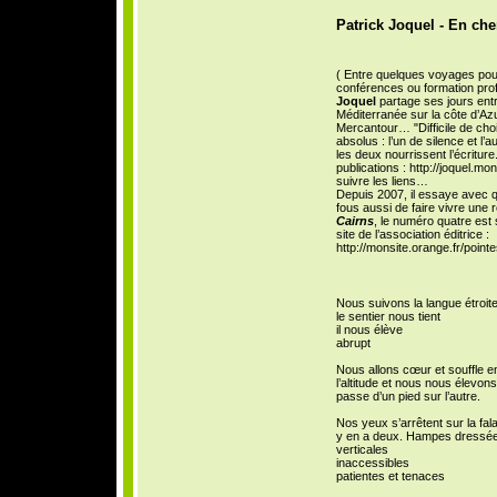
Patrick Joquel - En ch
( Entre quelques voyages pour 
conférences ou formation prof
Joquel
partage ses jours entr
Méditerranée sur la côte d’Azu
Mercantour… "Difficile de cho
absolus : l’un de silence et l’aut
les deux nourrissent l’écritur
publications : http://joquel.mon
suivre les liens…
Depuis 2007, il essaye avec 
fous aussi de faire vivre une 
Cairns
, le numéro quatre est s
site de l’association éditrice :
http://monsite.orange.fr/point
Nous suivons la langue étroite
le sentier nous tient
il nous élève
abrupt
Nous allons cœur et souffle e
l’altitude et nous nous élevon
passe d’un pied sur l’autre.
Nos yeux s’arrêtent sur la falai
y en a deux. Hampes dressées
verticales
inaccessibles
patientes et tenaces