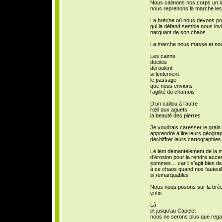
Nous calmons nos corps un inst
nous reprenons la marche les p
La brèche où nous devons port
qui la défend semble nous invi
narguant de son chaos
La marche nous masse et nous
Les cairns
dociles
déroulent
si lentement
le passage
que nous envions
l’agilité du chamois
D’un caillou à l’autre
l’œil aux aguets
la beauté des pierres
Je voudrais caresser le grain
apprendre à lire leurs géograp
déchiffrer leurs cartographies
Le lent démantèlement de la m
d’érosion pour la rendre acc
sommes… car il s’agit bien de 
à ce chaos quand nos fauteuil
si remarquables
Nous nous posons sur la brèc
enfin
Là
et jusqu’au Capelet
nous ne serons plus que rega