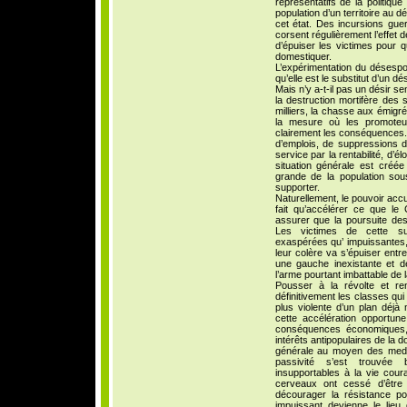
représentatifs de la politique
population d’un territoire au 
cet état. Des incursions gu
corsent régulièrement l’effet 
d’épuiser les victimes pour qu
domestiquer.
L’expérimentation du désesp
qu’elle est le substitut d’un dé
Mais n’y a-t-il pas un désir s
la destruction mortifère des 
milliers, la chasse aux émig
la mesure où les promoteu
clairement les conséquences. 
d’emplois, de suppressions d
service par la rentabilité, d’é
situation générale est créé
grande de la population sous
supporter.
Naturellement, le pouvoir accu
fait qu’accélérer ce que le
assurer que la poursuite des
Les victimes de cette su
exaspérées qu’ impuissantes,
leur colère va s’épuiser entre
une gauche inexistante et d
l’arme pourtant imbattable de 
Pousser à la révolte et re
définitivement les classes qui d
plus violente d’un plan déj
cette accélération opportun
conséquences économiques, 
intérêts antipopulaires de la d
générale au moyen des media
passivité s’est trouvée 
insupportables à la vie cour
cerveaux ont cessé d’être m
décourager la résistance 
impuissant devienne le lieu 