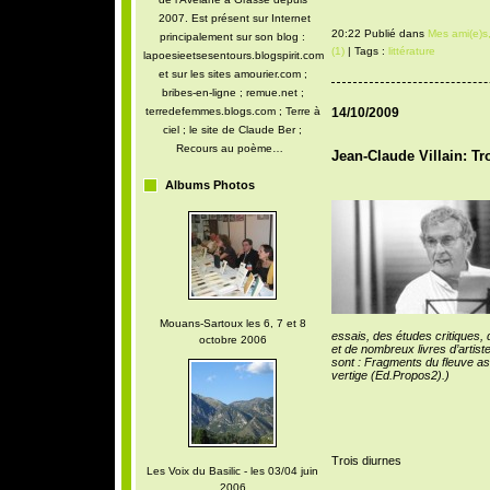
2007. Est présent sur Internet
20:22 Publié dans
Mes ami(e)s,
principalement sur son blog :
(1)
| Tags :
littérature
lapoesieetsesentours.blogspirit.com
et sur les sites amourier.com ;
bribes-en-ligne ; remue.net ;
terredefemmes.blogs.com ; Terre à
14/10/2009
ciel ; le site de Claude Ber ;
Recours au poème…
Jean-Claude Villain: Tr
Albums Photos
Mouans-Sartoux les 6, 7 et 8
essais, des études critiques,
octobre 2006
et de nombreux livres d’artist
sont : Fragments du fleuve ass
vertige (Ed.Propos2).)
Trois diurnes
Les Voix du Basilic - les 03/04 juin
2006