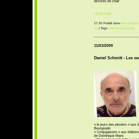
dévorés de chair
Lire la suite
17:30 Publié dans
Mes ami(e)s,
(3)
| Tags :
littérature
,
poésie
11/03/2009
Daniel Schmitt - Les se
« le jours des pluviers » aux é
Bourgeade
« Conjugaisons » aux éditions 
de Dominique Maes