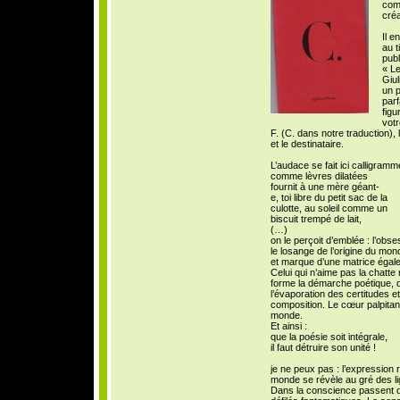
com
cré
Il e
au t
publ
« Le
Giul
un p
par
figu
votr
F. (C. dans notre traduction), la
et le destinataire.
L’audace se fait ici calligramm
comme lèvres dilatées
fournit à une mère géant-
e, toi libre du petit sac de la
culotte, au soleil comme un
biscuit trempé de lait,
(…)
on le perçoit d’emblée : l’obse
le losange de l’origine du mon
et marque d’une matrice égalem
Celui qui n’aime pas la chatte
forme la démarche poétique, d
l’évaporation des certitudes e
composition. Le cœur palpitant
monde.
Et ainsi :
que la poésie soit intégrale,
il faut détruire son unité !
je ne peux pas : l’expression r
monde se révèle au gré des l
Dans la conscience passent 