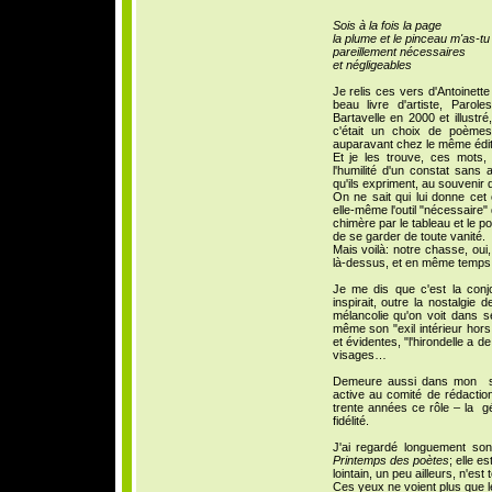
Sois à la fois la page
la plume et le pinceau m'as-tu 
pareillement nécessaires
et négligeables
Je relis ces vers d'Antoinett
beau livre d'artiste, Paro
Bartavelle en 2000 et illustré
c'était un choix de poème
auparavant chez le même édit
Et je les trouve, ces mots, 
l'humilité d'un constat sans 
qu'ils expriment, au souvenir q
On ne sait qui lui donne cet 
elle-même l'outil "nécessaire"
chimère par le tableau et le p
de se garder de toute vanité.
Mais voilà: notre chasse, oui,
là-dessus, et en même temps e
Je me dis que c'est la conjo
inspirait, outre la nostalgie 
mélancolie qu'on voit dans 
même son "exil intérieur hor
et évidentes, "l'hirondelle a d
visages…
Demeure aussi dans mon sou
active au comité de rédactio
trente années ce rôle – la g
fidélité.
J'ai regardé longuement son
Printemps des poètes
; elle e
lointain, un peu ailleurs, n'est
Ces yeux ne voient plus que leu