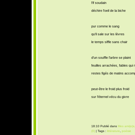
l'if soudain
déchire l'oeil de la biche
pur comme le sang
qu'il sale sur les lèvres
le temps siffle sans chair
d'un souffle l'arbre se plaint
feuilles arrachées, fables qui
restes figés de matins accomp
peut-être le froid plus froid
sur l'éternel vécu du givre
18:10 Publié dans
Mes ami(e)s,
(0)
| Tags :
littérature
,
poésie