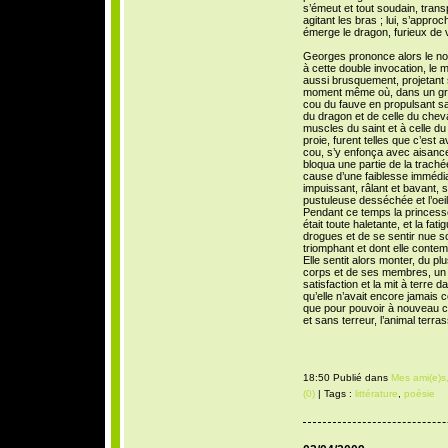
s’émeut et tout soudain, trans
agitant les bras ; lui, s’approc
émerge le dragon, furieux de v
Georges prononce alors le no
à cette double invocation, le 
aussi brusquement, projetant 
moment même où, dans un grand 
cou du fauve en propulsant s
du dragon et de celle du cheva
muscles du saint et à celle d
proie, furent telles que c’est 
cou, s’y enfonça avec aisance e
bloqua une partie de la trachée
cause d’une faiblesse immédiate
impuissant, râlant et bavant,
pustuleuse desséchée et l’oei
Pendant ce temps la princesse a
était toute haletante, et la fati
drogues et de se sentir nue 
triomphant et dont elle contempl
Elle sentit alors monter, du pl
corps et de ses membres, un s
satisfaction et la mit à terre 
qu’elle n’avait encore jamais c
que pour pouvoir à nouveau c
et sans terreur, l’animal terra
18:50 Publié dans
Mes ami(e)s,
(0)
| Tags :
littérature
,
poésie