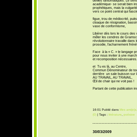
défilés fantomatiques. Le sens
académique- se serait bien in
prophétiques, mais la vulgarit
vers ce point central qui fasci
figue, trou de médiocrité, puits
cloaque de résignation, bassine
vase de conformisme,
Libérer dès lors le cours des 
mêler les cendres de Gramsci, 
révolutionnaire travaille dans
prosodie, l’acharnement frénét
Face à la « C. » le langage 
pour nous inviter à une marche
et recomposition nécessaires
et Tu es là, au Centre,
Commun Dénominateur de to
derrière un sale buisson sur l
AU TRAVAIL, AU TRAVAIL,
Œil de chair qui ne voit pas !
Partant de cette publication in
16:01 Publié dans
Mes ami(e)s,
(0)
| Tags :
littérature
,
poésioe
30/03/2009