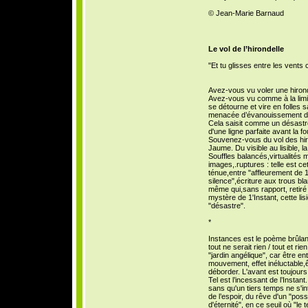
© Jean-Marie Barnaud
Le vol de l’hirondelle
"Et tu glisses entre les vent
Avez-vous vu voler une hirond
Avez-vous vu comme à la limi
se détourne et vire en folles 
menacée d’évanouissement da
Cela saisit comme un désastre
d'une ligne parfaite avant la f
Souvenez-vous du vol des hiro
Jaume. Du visible au lisible, l
Souffles balancés,virtualités
images,.ruptures : telle est ce
ténue,entre "affleurement de 1
silence",écriture aux trous bl
même qui,sans rapport, retiré
mystère de 1'Instant, cette li
"désastre".
*
Instances est le poème brûlan
tout ne serait rien / tout et r
"jardin angélique", car être e
mouvement, effet inéluctable,ê
déborder. L'avant est toujours
Tel est l’incessant de l’Instan
sans qu'un tiers temps ne s'i
de l’espoir, du rêve d'un "pos
d'éternité", en ce seuil où "l