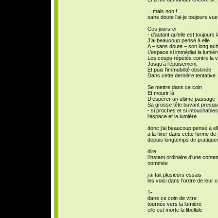
…mais non ! …
sans doute l’ai-je toujours vu
Ces jours-ci
- d’autant qu’elle est toujours
J’ai beaucoup pensé à elle
A – sans doute – son long ac
L’espace si immédiat la lumièr
Les coups répétés contre la vi
Jusqu’à l’épuisement
Et puis l’immobilité obstinée
Dans cette dernière tentative
Se mettre dans ce coin
Et mourir là
D’espérer un ultime passage
Sa grosse tête buvant presqu
- si proches et si intouchables
l’espace et la lumière
donc j’ai beaucoup pensé à el
a la fixer dans cette forme de 
depuis longtemps de pratiquer
dire
l’instant ordinaire d’une cont
nommée
j’ai fait plusieurs essais
les voici dans l’ordre de leur 
1-
dans ce coin de vitre
tournée vers la lumière
elle est morte la libellule