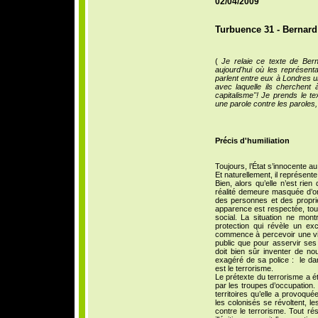
02/04/2009
Turbuence 31 - Bernard 
(
Je relaie ce texte de Be
aujourd'hui où les représen
parlent entre eux à Londres un
avec laquelle ils cherchent
capitalisme"! Je prends le t
une parole contre les paroles,
Précis d'humiliation
Toujours, l’État s’innocente a
Et naturellement, il représen
Bien, alors qu’elle n’est rie
réalité demeure masquée d’ord
des personnes et des propriét
apparence est respectée, tou
social. La situation ne mont
protection qui révèle un ex
commence à percevoir une vio
public que pour asservir ses
doit bien sûr inventer de no
exagéré de sa police : le dan
est le terrorisme.
Le prétexte du terrorisme a ét
par les troupes d’occupation.
territoires qu’elle a provoqu
les colonisés se révoltent, l
contre le terrorisme. Tout rés