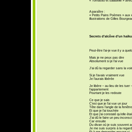
« Tomasito et saladelle » ave
A paraître :
« Petits Pains Poèmes » aux 
illustrations de Gilles Bourge
Secrets d’alcôve d’un haïku
Peut-être l’ai-je vue il y a q
Mais je ne peux pas dire
Absolument si je l’ai vue
J’ai dû la regarder sans la voi
Si je l’avais vraiment vue
Je l’aurais libérée
Je libère – au lieu de les tuer
l’appartement
Pourtant je les redoute
Ce que je sais
C’est que je l’ai vue un jour
Tête dans l’angle de la fenêtre
Et que je l’ai touchée
Et que j’ai constaté qu’elle é
J’ai dû le faire un peu incons
Car ensuite
Du divan où je suis souvent a
Je me suis surpris à la regard
Et à me demander encore si