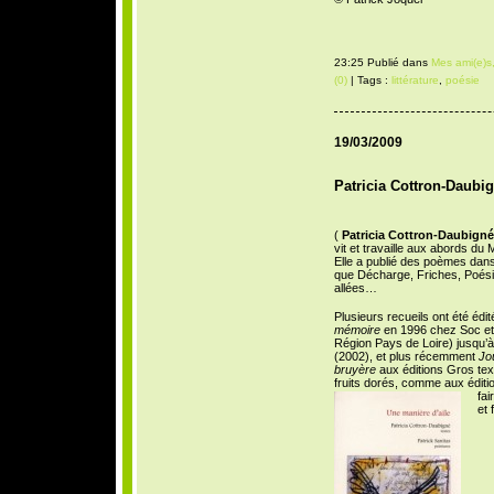
23:25 Publié dans
Mes ami(e)s,
(0)
| Tags :
littérature
,
poésie
19/03/2009
Patricia Cottron-Daubig
(
Patricia Cottron-Daubigné
vit et travaille aux abords du 
Elle a publié des poèmes dan
que Décharge, Friches, Poési
allées…
Plusieurs recueils ont été édi
mémoire
en 1996 chez Soc et F
Région Pays de Loire) jusqu’
(2002), et plus récemment
Jou
bruyère
aux éditions Gros tex
fruits dorés, comme aux éditio
fai
et 