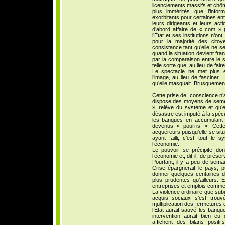
licenciements massifs et chô
plus immérités que l’infor
exorbitants pour certaines en
leurs dirigeants et leurs act
d’abord affaire de « com » 
l’État et ses institutions n’on
pour la majorité des citoy
consistance tant qu’elle ne s
quand la situation devient fra
par la comparaison entre le s
telle sorte que, au lieu de fai
Le spectacle ne met plus e
l’image, au lieu de fasciner
qu’elle masquait. Brusquement
!
Cette prise de conscience n’a
dispose des moyens de semer 
», relève du système et qu’e
désastre est imputé à la spécu
les banques en accumulant d
devenus « pourris ». Cette
acquéreurs puisqu’elle se sit
ayant failli, c’est tout le 
l’économie.
Le pouvoir se précipite d
l’économie et, dit-il, de prés
Pourtant, il y a peu de semai
Crise épargnerait le pays, p
donner quelques centaines d
plus prudentes qu’ailleurs.
entreprises et emplois comme s
La violence ordinaire que subi
acquis sociaux s’est trou
multiplication des fermetures
l’État aurait sauvé les banqu
intervention aurait bien e
affichent des bilans positi