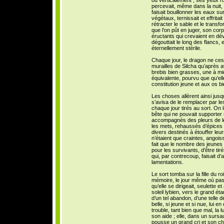
ou verticalement ; ses yeux ro
percevait, même dans la nuit, 
faisait bouillonner les eaux su
végétaux, ternissait et effritai
rétracter le sable et le trans
que l’on pût en juger, son cor
éructants qui crevaient en dév
dégouttait le long des flancs, e
éternellement stérile.
Chaque jour, le dragon ne ces
murailles de Silcha qu’après a
brebis bien grasses, une à mid
équivalente, pourvu que qu’ell
constitution jeune et aux os b
Les choses allèrent ainsi jusq
s’avisa de le remplacer par les
chaque jour tirés au sort. On l
bête qui ne pouvait supporter
accompagnés des pleurs de le
les mets, rehaussés d’épices 
divers destinés à étouffer leu
n’étaient que craintes, angoi
fait que le nombre des jeunes 
pour les survivants, d’être ti
qui, par contrecoup, faisait d’
lamentations.
Le sort tomba sur la fille du ro
mémoire, le jour même où passa
qu’elle se dirigeait, seulette e
soleil lybien, vers le grand é
d’un tel abandon, d’une telle dé
belle, si jeune et si nue, lui e
trouble, tant bien que mal, la lu
son aide ; elle, dans un sursau
pousse un grand cri et son ch