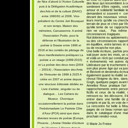
de Nice d’abord à l’Action Culturelle
des lieux qui ressemblent à ceu
puis à la Délégation Académique
sentiment d’être rejetés, vont
amour et solidarité familiale 
des Arts et de la culture (DAAC)
demandent si souvent « com
entre 1990/91 et 2008. Vice-
devant des nouveaux venus 
leurs morts qu’elle va cherche
président du Centre Joë Bousquet
terrain de jeux et c’est par l
et son temps, Maison des
qu’elle tente de se rapproch
rien ne vaut,. Pas même 
mémoires, Carcassonne. A animé
circonstances tragiques.
l’Association Podio, pour la
Nul dolorisme ou apitoiement p
défense et l’illustration de la
ou des circonstances rapporté
en équilibre, entre larmes et
poésie à Grasse entre 1996 et
ou de revanche non plus.
2016 et les comités de pilotage de
Une belle écriture, parfois pr
sait jouer avec les mots, un 
deux manifestations poétiques La
et voilà un récit qui conduit 
poésie a un visage (1999-2010)
« événements »et autres ép
et La poésie des deux rives (2004
Littérature par le truchement 
son plus jeune âge qui va ju
– 20014) ; l’Association des Amis
et Beckett et deviendra écriva
de l’Amourier de 1998 à 2025 A
également quand la réalité se
résout l’énigme du titre, dan
créée en 2007 et anime depuis
Gogh, quelques pages avant la
une structure éditoriale dédiée au
Annelise Roux pratique l’ar
rapprochements entre person
Livre d’artiste, singulier ou de
fictifs et ceux de la réalité
dialogue… Les Cahiers du
retrouve ou les découvre, il l
Museur. Chronique
entrer dans une famille de 
compris et par là, en voie de r
occasionnellement la poésie dans
La rencontre fut belle à Mou
l’hebdomadaire Le Patriote Côte
pages de ce beau roman qui 
dans le catalogue d’une mais
d’Azur (PCA) ainsi que dans
prochain rendez-vous.
diverses revues de poésie (Europe,
Phoenix…) Anime l'Atelier d'écriture
© Marie Jo Freixe
de l'Avelane à Grasse depuis