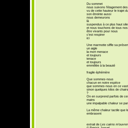
Du sommet
nous suivons l’étagement des
vu de cette hauteur le trajet 
son étreinte aussi
nous demeurons
là
suspendus à ce plus haut sil
et nous touchons de tous no
être vivants pour nous
c’est respirer
ici
Une marmotte siffle sa prése
un aigle
la mort menace
et toujours
tenace
et toujours
emmêlée à la beauté
fragile éphémère
Que sommes-nous
chacun en notre espèce
que sommes-nous en ce vas
sinon quelques kilos de chairs
?
On en surprend parfois de ce
mains
une impalpable chaleur se par
La même chaleur tactile que 
embrasent
extrait de
Les cairns m’ouvren
© Patrick Joquel