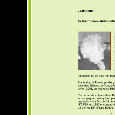
24/05/2009
In Memoriam Antoinett
l'inaudible; où un seul mot pourr
Sur le site du
Printemps des p
celui des éditions de
l'Amourie
sel
en 2003, on trouve sa bibli
J'ai demandé à Jean-Marie Ba
accompagner celle qui est par
reprends ici ce
Vol de l'hironde
N°23/24, en 1990 et consacré 
paru chez Dominique Bedou.
*