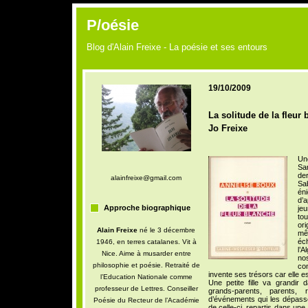
P/oésie
Blog d'Alain Freixe - La poésie et ses entours
19/10/2009
La solitude de la fleur
Jo Freixe
Une
Sa
de
alainfreixe@gmail.com
Sa
én
d’a
Approche biographique
je
to
or
Alain Freixe
né le 3 décembre
mê
éc
1946, en terres catalanes. Vit à
l’A
Nice. Aime à musarder entre
no
philosophie et poésie. Retraité de
co
invente ses trésors car elle e
l’Education Nationale comme
Une petite fille va grandir 
professeur de Lettres. Conseiller
grands-parents, parents, 
d’événements qui les dépassen
Poésie du Recteur de l’Académie
de celle-ci, repartis dans un