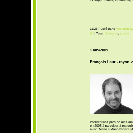
11:28 Publié dans
Mes ami(e)s,
(2)
| Tags :
littérature
,
poésie
13/05/2009
François Laur - rayon v
interventions près de mes amis
en 2005 à participer à ma co
avec Mano a Mano l'artiste M