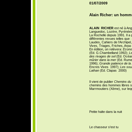
01/07/2009
Alain Richer: un homme
ALAIN RICHER
est né à Ang
Languedoc, Lozère, Pyrénées,
La
Rochelle depuis 1991. Il a 
différentes revues telles que :
Laudes, Cahiers de l’Archipel
Vives, Triages, Friches, Arpa
En édition, on relèvera:
Econom
(Ed. G.Chambelland 1992);
Le
des rivages de sel
(Ed. Océa
mûrier dans la mer
(Ed. Rume
1996);
Grande patience de la 
Encres Vives 1997);
Les sou
Lathan
(Ed. Clapas 2000)
Il vient de publier
Chemins du
chemins des hommes libres sel
Marrmoutiers (Xème), sur leque
Petite halte dans la nuit
Le chasseur s'est tu