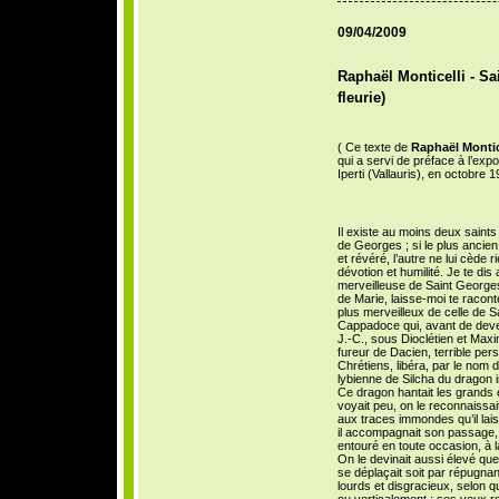
09/04/2009
Raphaël Monticelli - Sa
fleurie)
( Ce texte de
Raphaël Montic
qui a servi de préface à l’exp
Iperti (Vallauris), en octobre 1
Il existe au moins deux saints
de Georges ; si le plus ancien
et révéré, l’autre ne lui cède 
dévotion et humilité. Je te dis ai
merveilleuse de Saint George
de Marie, laisse-moi te raconter
plus merveilleux de celle de 
Cappadoce qui, avant de deve
J.-C., sous Dioclétien et Maxi
fureur de Dacien, terrible per
Chrétiens, libéra, par le nom de
lybienne de Silcha du dragon i
Ce dragon hantait les grands ét
voyait peu, on le reconnaissait
aux traces immondes qu’il lais
il accompagnait son passage, à l
entouré en toute occasion, à la 
On le devinait aussi élevé que
se déplaçait soit par répugnan
lourds et disgracieux, selon 