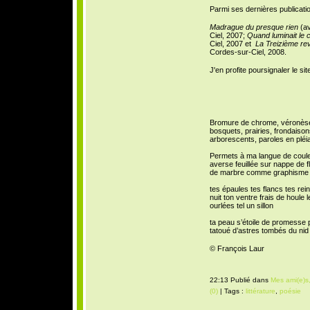
Parmi ses dernières publicati
Madrague du presque rien
(av
Ciel, 2007;
Quand luminait le 
Ciel, 2007 et
La Treizième rev
Cordes-sur-Ciel, 2008.
J'en profite poursignaler le site 
Bromure de chrome, véronèse,
bosquets, prairies, frondais
arborescents, paroles en pléi
Permets à ma langue de couler
averse feuillée sur nappe de 
de marbre comme graphisme su
tes épaules tes flancs tes rei
nuit ton ventre frais de houle
ourlées tel un sillon
ta peau s’étoile de promesse pl
tatoué d’astres tombés du nid 
© François Laur
22:13 Publié dans
Mes ami(e)s,
(0)
| Tags :
littérature
,
poésie