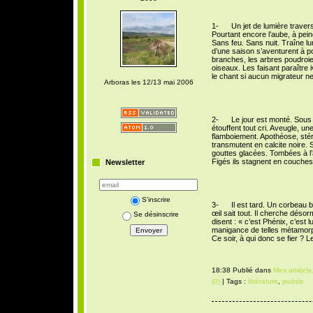
1- Un jet de lumière traverse
Pourtant encore l’aube, à pein
Sans feu. Sans nuit. Traîne lu
d’une saison s’aventurent à po
branches, les arbres poudroien
oiseaux. Les faisant paraître i
le chant si aucun migrateur n
Arboras les 12/13 mai 2006
2- Le jour est monté. Sous le
étouffent tout cri. Aveugle, u
flamboiement. Apothéose, stér
transmutent en calcite noire. 
gouttes glacées. Tombées à l’
Figés ils stagnent en couches
Newsletter
S'inscrire
3- Il est tard. Un corbeau bl
œil sait tout. Il cherche désor
Se désinscrire
disent : « c’est Phénix, c’est lui
manigance de telles métamorph
Ce soir, à qui donc se fier ? L
18:38 Publié dans
Mes ami(e)s,
(0)
| Tags :
littérature
,
poésie