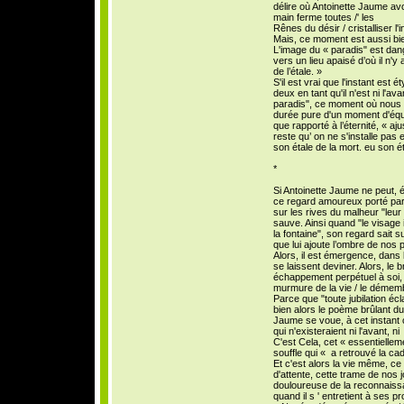
délire où Antoinette Jaume avo
main ferme toutes /' les
Rênes du désir / cristalliser l'
Mais, ce moment est aussi bie
L'image du « paradis" est dan
vers un lieu apaisé d’où il n'y
de l’étale. »
S'il est vrai que l'instant est 
deux en tant qu'il n'est ni l'av
paradis", ce moment où nous
durée pure d'un moment d'équ
que rapporté à l’éternité, « ajus
reste qu’ on ne s'installe pas e
son étale de la mort. eu son ét
*
Si Antoinette Jaume ne peut, év
ce regard amoureux porté par 
sur les rives du malheur "leur
sauve. Ainsi quand "le visage 
la fontaine", son regard sait s
que lui ajoute l’ombre de nos 
Alors, il est émergence, dans
se laissent deviner. Alors, le 
échappement perpétuel à soi, e
murmure de la vie / le démembr
Parce que "toute jubilation é
bien alors le poème brûlant d
Jaume se voue, à cet instant
qui n'existeraient ni l'avant, ni
C'est Cela, cet « essentielle
souffle qui « a retrouvé la ca
Et c'est alors la vie même, c
d'attente, cette trame de nos j
douloureuse de la reconnaissa
quand il s ' entretient à ses p