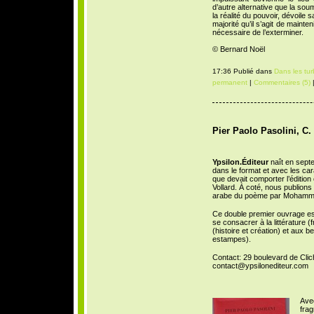
d’autre alternative que la sou
la réalité du pouvoir, dévoile s
majorité qu’il s’agit de mainten
nécessaire de l’exterminer.
© Bernard Noël
17:36 Publié dans
Dans les tu
permanent
|
Commentaires (5)
|
Pier Paolo Pasolini, C.
Ypsilon.Éditeur
naît en sept
dans le format et avec les cara
que devait comporter l’éditio
Vollard. À coté, nous publions 
arabe du poème par Mohamm
Ce double premier ouvrage est 
se consacrer à la littérature (
(histoire et création) et aux b
estampes).
Contact: 29 boulevard de Clich
contact@ypsilonediteur.com
Avec
fra