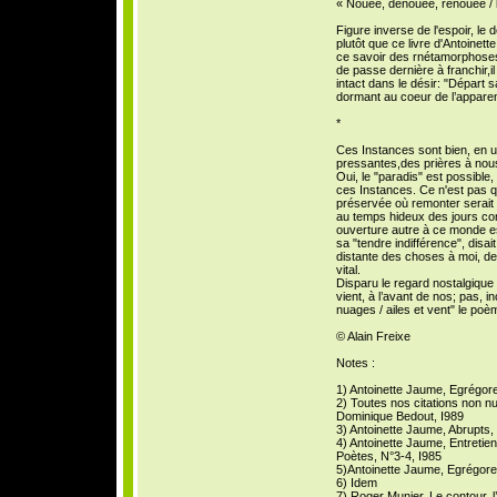
« Nouée, dénouée, renouée / l'a
Figure inverse de l'espoir, le 
plutôt que ce livre d'Antoinet
ce savoir des rnétamorphoses q
de passe dernière à franchir,i
intact dans le désir: "Départ s
dormant au coeur de l’appare
*
Ces Instances sont bien, en u
pressantes,des prières à nou
Oui, le "paradis" est possible, 
ces Instances. Ce n'est pas qu'i
préservée où remonter serait p
au temps hideux des jours com
ouverture autre à ce monde est
sa "tendre indifférence", disa
distante des choses à moi, de 
vital.
Disparu le regard nostalgique 
vient, à l’avant de nos; pas,
nuages / ailes et vent" le poèm
© Alain Freixe
Notes :
1) Antoinette Jaume, Egrégor
2) Toutes nos citations non n
Dominique Bedout, I989
3) Antoinette Jaume, Abrupts,
4) Antoinette Jaume, Entretie
Poètes, N°3-4, I985
5)Antoinette Jaume, Egrégore
6) Idem
7) Roger Munier, Le contour, l’