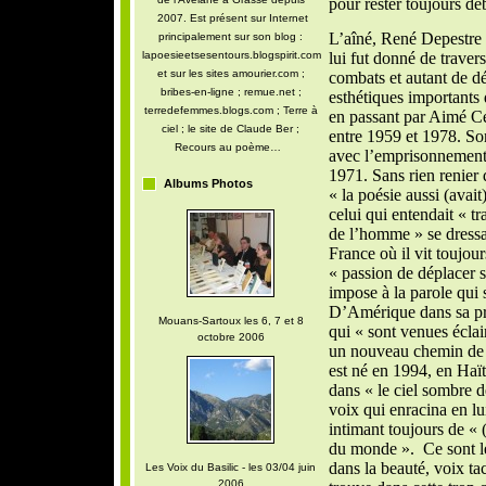
pour rester toujours de
2007. Est présent sur Internet
L’aîné, René Depestre e
principalement sur son blog :
lapoesieetsesentours.blogspirit.com
lui fut donné de traver
et sur les sites amourier.com ;
combats et autant de dé
bribes-en-ligne ; remue.net ;
esthétiques importants
terredefemmes.blogs.com ; Terre à
en passant par Aimé Cés
ciel ; le site de Claude Ber ;
entre 1959 et 1978. Son
Recours au poème…
avec l’emprisonnement 
1971. Sans rien renier 
Albums Photos
« la poésie aussi (avait)
celui qui entendait « tra
de l’homme » se dressa. 
France où il vit toujour
« passion de déplacer s
impose à la parole qui s
D’Amérique dans sa pr
Mouans-Sartoux les 6, 7 et 8
qui « sont venues éclai
octobre 2006
un nouveau chemin de v
est né en 1994, en Haït
dans « le ciel sombre d
voix qui enracina en lui
intimant toujours de « 
du monde ». Ce sont l
dans la beauté, voix ta
Les Voix du Basilic - les 03/04 juin
2006