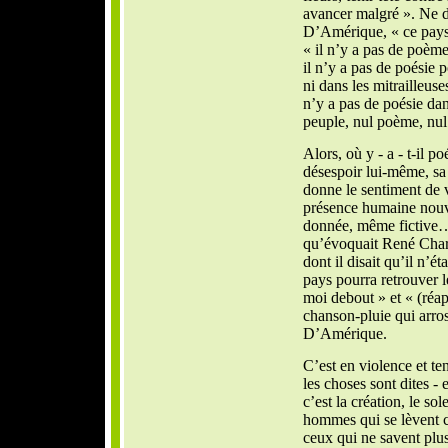
avancer malgré ». Ne di
D’Amérique, « ce pays,
« il n’y a pas de poèm
il n’y a pas de poésie 
ni dans les mitrailleuses
n’y a pas de poésie dans
peuple, nul poème, nul 
Alors, où y - a - t-il p
désespoir lui-même, sa 
donne le sentiment de 
présence humaine nouve
donnée, même fictive…
qu’évoquait René Char
dont il disait qu’il n’ét
pays pourra retrouver le
moi debout » et « (réap
chanson-pluie qui arros
D’Amérique.
C’est en violence et te
les choses sont dites - 
c’est la création, le sole
hommes qui se lèvent c
ceux qui ne savent plus