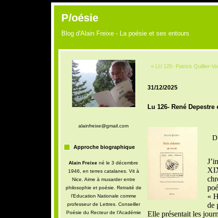
P/oésie
Blog d'Alain Freixe - La poésie et ses entours
« LU 125- Patrick Quillier-Vo
31/12/2025
Lu 126- René Depestre 
alainfreixe@gmail.com
D
Approche biographique
J’i
Alain Freixe
né le 3 décembre
XI
1946, en terres catalanes. Vit à
chr
Nice. Aime à musarder entre
poé
philosophie et poésie. Retraité de
« H
l’Education Nationale comme
de 
professeur de Lettres. Conseiller
Poésie du Recteur de l’Académie
Elle présentait les jour