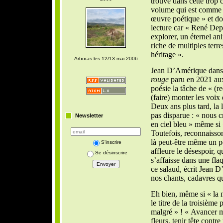
trouve dans cette trop 
volume qui est comme 
œuvre poétique » et don
lecture car « René De
explorer, un éternel an
riche de multiples terre
héritage ».
Arboras les 12/13 mai 2006
Jean D’Amérique dans 
rouge
paru en 2021 aux
poésie la tâche de « (re
(faire) monter les voix
Deux ans plus tard, la 
pas disparue : « nous 
Newsletter
en ciel bleu » même si
Toutefois, reconnaisson
là peut-être même un p
S'inscrire
affleure le désespoir, 
Se désinscrire
s’affaisse dans une fla
ce salaud, écrit Jean D
nos chants, cadavres qu
Eh bien, même si « la m
le titre de la troisième
malgré » ! « Avancer ma
fleurs, tenir tête cont