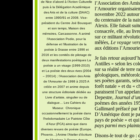
de Nice d’abord à l’Action Culturelle
l’Association des Amis
puis à la Délégation Académique
l’Amourier organisaien
des Arts et de la culture (DAAC)
novembre 2022 autour d
entre 1990/91 et 2008. Vice-
du centenaire de la na
président du Centre Joë Bousquet
Alexis. Elle faisait s
et son temps, Maison des
consacrée, elle, au livr
mémoires, Carcassonne. A animé
sur ce militant révoluti
l’Association Podio, pour la
mêlées,
Le voyage vers
défense et l’illustration de la
aux éditions l’Amourie
poésie à Grasse entre 1996 et
2016 et les comités de pilotage de
Je fais retour aujourd’h
deux manifestations poétiques La
Antilles » selon les c
poésie a un visage (1999-2010)
sur sa réalité de terre 
et La poésie des deux rives (2004
géologiques, météorolog
– 20014) ; l’Association des Amis
ses poètes garants, sel
de l’Amourier de 1998 à 2025 A
forêt natale » et du « 
créée en 2007 et anime depuis
paraissent l’un appelan
une structure éditoriale dédiée au
Depestre,
Journal d’u
Livre d’artiste, singulier ou de
poèmes des années 195
dialogue… Les Cahiers du
Gallimard préfacé par l
Museur. Chronique
occasionnellement la poésie dans
D’Amérique dont je parl
l’hebdomadaire Le Patriote Côte
pays de poésie » et qu
d’Azur (PCA) ainsi que dans
pays parmi mes plaint
diverses revues de poésie (Europe,
Phoenix…) Anime l'Atelier d'écriture
Disons-le tout de go : d
de l'Avelane à Grasse depuis