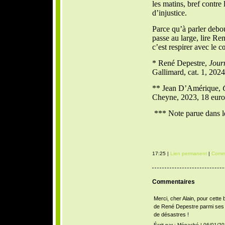
les matins, bref contre 
d’injustice.
Parce qu’à parler debo
passe au large, lire R
c’est respirer avec le c
* René Depestre,
Jour
Gallimard, cat. 1, 2024
** Jean D’Amérique,
Cheyne, 2023, 18 euro
*** Note parue dans l
17:25 |
Lien permanent
|
Comme
Commentaires
Merci, cher Alain, pour cette
de René Depestre parmi ses h
de désastres !
Écrit par : Ménaché | 06/01/2