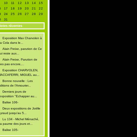
9
10
11
12
13
14
15
6
17
18
19
20
21
22
3
24
25
26
27
28
29
0
31
otes récentes
Exposition Max Charvolen à
a Cola dans le...
Alain Freixe, parution de Ce
ui reste aux...
Alain Freixe, Parution de
es pas encore,...
Exposition CHARVOLEN,
ACCAFERRI, MIGUEL au...
Bonne nouvelle : Les
ditions de l'Amourier...
Derniers jours de
'exposition "Echapper au...
Balise 106-
Deux expositions de Joëlle
yraud jusqu'au 5...
Lu 134 - Michel Ménaché,
a paume des jours et...
Balise 105-