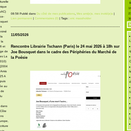
turelle
mique
1
DAAC)
2
08:58 Publié dans
Du côté de mes publications
,
Mes ami(e)s, mes invité(e)s
|
ce-
Lien permanent
|
Commentaires (0)
| Tags :
eric massholder
3
usquet
N
es
animé
11/05/2026
 la
L
 la
Rencontre Librairie Tschann (Paris) le 24 mai 2026 à 18h sur
6 et
q
Joe Bousquet dans le cadre des Périphéries du Marché de
age de
ues La
la Poésie
2010)
C
 (2004
 Amis
M
025 A
puis
é
iée au
u de
l
du
e dans
E
 Côte
ans
L
urope,
criture
uis