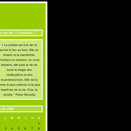
ls ont dit : "La poésie..."
« La poésie est à la vie ce
qu'est le feu au bois. Elle en
émane et la transforme.
Pendant un moment, un court
moment, elle pare la vie de
toute la magie des
combustions et des
incandescences. Elle est la
orme la plus ardente et la plus
imprécise de la vie. Puis, la
cendre." Pierre Reverdy
oût 2026
D
L
M
M
J
V
S
1
2
3
4
5
6
7
8