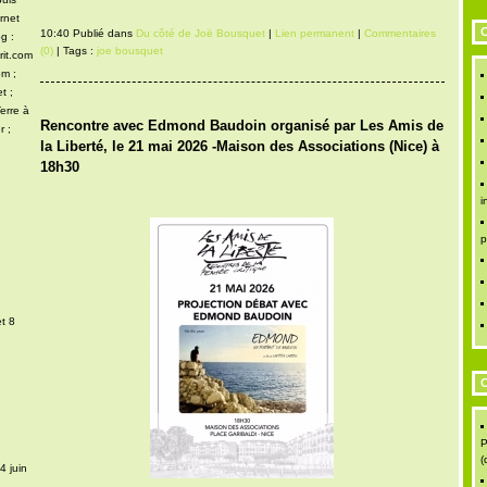
rnet
C
10:40 Publié dans
Du côté de Joë Bousquet
|
Lien permanent
|
Commentaires
g :
(0)
| Tags :
joe bousquet
rit.com
om ;
t ;
erre à
Rencontre avec Edmond Baudoin organisé par Les Amis de
r ;
la Liberté, le 21 mai 2026 -Maison des Associations (Nice) à
18h30
i
p
t 8
C
P
(
4 juin