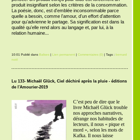
produit insignifiant selon les critères de la consommation.
La poésie, donc, est d'emblée inconsommable parce
quelle a besoin, comme l'amour, d'un effort d'attention
pour qu'advienne le partage. Sa signification est dans la
qualité qu'elle rend alors au langage et, par lui, à la
relation humaine...
10:01 Publié dans
Balises
|
Lien permanent
|
Commentaires (0)
| Tags :
bernard
noël
Lu 133- Michaël Glück, Ciel déchiré après la pluie - éditions
de l'Amourier-2019
C’est peu de dire que le
livre Michaël Glück trouble
nos approches narratives,
dérange nos habitudes de
lecteurs, il nous « pique et
mord », selon les mots de
Kafka. Il nous laisse