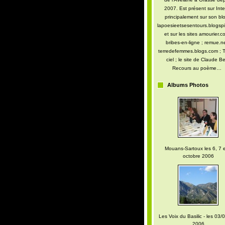
2007. Est présent sur Inte
principalement sur son blo
lapoesieetsesentours.blogspi
et sur les sites amourier.c
bribes-en-ligne ; remue.ne
terredefemmes.blogs.com ; T
ciel ; le site de Claude Be
Recours au poème…
Albums Photos
Mouans-Sartoux les 6, 7 e
octobre 2006
Les Voix du Basilic - les 03/0
2006