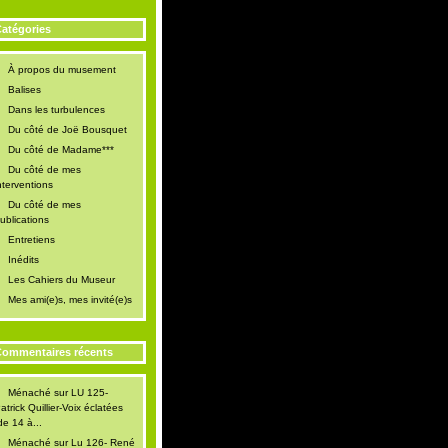
atégories
À propos du musement
Balises
Dans les turbulences
Du côté de Joë Bousquet
Du côté de Madame***
Du côté de mes
nterventions
Du côté de mes
ublications
Entretiens
Inédits
Les Cahiers du Museur
Mes ami(e)s, mes invité(e)s
ommentaires récents
Ménaché
sur
LU 125-
atrick Quillier-Voix éclatées
de 14 à...
Ménaché
sur
Lu 126- René