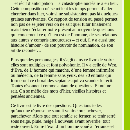
- et récit d’anticipation – la catastrophe nucléaire a eu lieu.
Cette composition où se mêlent les temps permet d’aller
chercher dans hier, voir si ne subsisteraient pas là quelques
graines survivantes. Ce rapport de tension au passé permet
non pas de se jeter vers on ne sait quel futur finalement
mais bien d’éclairer notre présent au moyen de questions
qui concernent ce qu’il en est de l’homme, de ses relations
aux autres y compris amoureuses – et oui, il y a aussi une
histoire d’amour - de son pouvoir de nomination, de son
art de raconter…
Plus que des personnages, il s’agit dans ce livre de voix :
elles sont multiples et font polyphonie. Il y a celle de Weg,
d’Eva, de L’homme qui marche, d’une femme infirmière
ou médecin, de la femme sans yeux, des 70 enfants qui
formeront ce choral des septantes qui va scander le récit.
Toutes résonnent comme autant de questions. Et nul ne
sait. On se méfie des mots d’hier, vieilles histoires et
pensées anciennes.
Ce livre est le livre des questions. Questions telles
qu’aucune réponse ne saurait venir clore, achever,
parachever. Alors que tout semble se fermer, se tenir serré
sous neige, pluie, neige à nouveau avant reverdie, tout
reste ouvert. Entre l’exil d’un homme voué à l’errance et