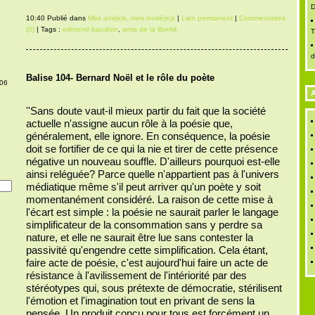
D
10:40 Publié dans
Mes ami(e)s, mes invité(e)s
|
Lien permanent
|
Commentaires
(0)
| Tags :
edmond baudoin
,
amis de la liberté
T
d
Balise 104- Bernard Noël et le rôle du poète
006
A
''Sans doute vaut-il mieux partir du fait que la société
actuelle n'assigne aucun rôle à la poésie que,
généralement, elle ignore. En conséquence, la poésie
doit se fortifier de ce qui la nie et tirer de cette présence
négative un nouveau souffle. D'ailleurs pourquoi est-elle
ainsi reléguée? Parce quelle n'appartient pas à l'univers
médiatique même s'il peut arriver qu'un poète y soit
momentanément considéré. La raison de cette mise à
l'écart est simple : la poésie ne saurait parler le langage
simplificateur de la consommation sans y perdre sa
nature, et elle ne saurait être lue sans contester la
passivité qu'engendre cette simplification. Cela étant,
faire acte de poésie, c'est aujourd'hui faire un acte de
résistance à l'avilissement de l'intériorité par des
stéréotypes qui, sous prétexte de démocratie, stérilisent
l'émotion et l'imagination tout en privant de sens la
pensée. Un produit conçu pour tous est forcément un