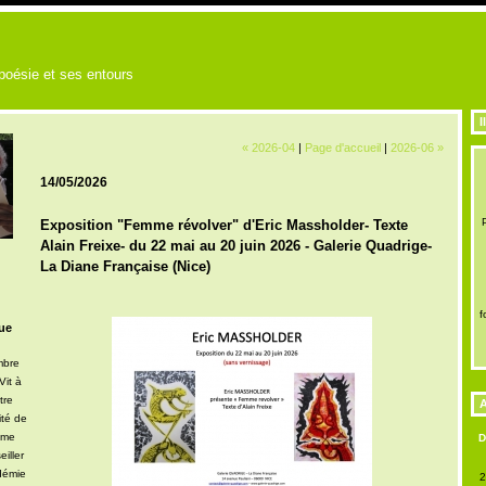
 poésie et ses entours
I
« 2026-04
|
Page d'accueil
|
2026-06 »
14/05/2026
Exposition "Femme révolver" d'Eric Massholder- Texte
Alain Freixe- du 22 mai au 20 juin 2026 - Galerie Quadrige-
La Diane Française (Nice)
f
ue
mbre
Vit à
tre
A
ité de
mme
iller
démie