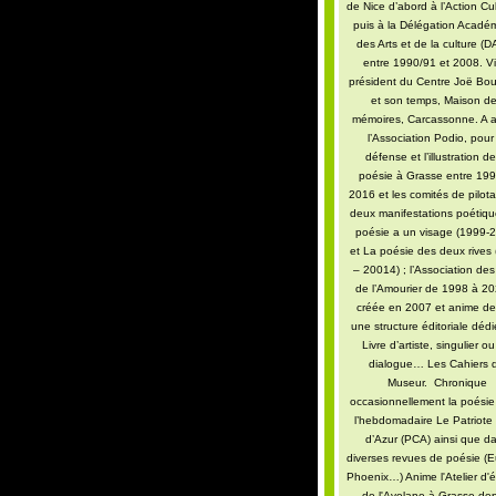
de Nice d’abord à l’Action Cul
puis à la Délégation Acadé
des Arts et de la culture (
entre 1990/91 et 2008. Vi
président du Centre Joë Bo
et son temps, Maison d
mémoires, Carcassonne. A 
l’Association Podio, pour
défense et l’illustration de
poésie à Grasse entre 199
2016 et les comités de pilot
deux manifestations poétiq
poésie a un visage (1999-
et La poésie des deux rives
– 20014) ; l’Association des
de l’Amourier de 1998 à 2
créée en 2007 et anime de
une structure éditoriale déd
Livre d’artiste, singulier o
dialogue… Les Cahiers 
Museur. Chronique
occasionnellement la poési
l’hebdomadaire Le Patriote
d’Azur (PCA) ainsi que d
diverses revues de poésie (E
Phoenix…) Anime l'Atelier d'é
de l'Avelane à Grasse dep