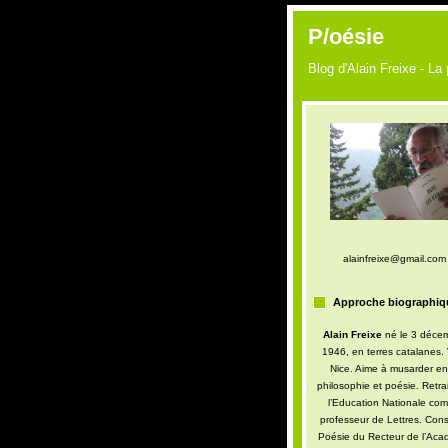
P/oésie
Blog d'Alain Freixe - La
alainfreixe@gmail.com
Approche biographiq
Alain Freixe
né le 3 déce
1946, en terres catalanes. 
Nice. Aime à musarder en
philosophie et poésie. Retra
l’Education Nationale co
professeur de Lettres. Conse
Poésie du Recteur de l’Aca