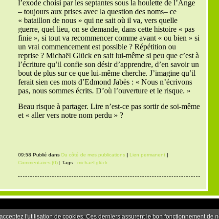
l’exode choisi par les septantes sous la houlette de l’Ange
– toujours aux prises avec la question des noms– ce
« bataillon de nous » qui ne sait où il va, vers quelle
guerre, quel lieu, on se demande, dans cette histoire « pas
finie », si tout va recommencer comme avant « ou bien » si
un vrai commencement est possible ? Répétition ou
reprise ? Michaël Glück en sait lui-même si peu que c’est à
l’écriture qu’il confie son désir d’apprendre, d’en savoir un
bout de plus sur ce que lui-même cherche. J’imagine qu’il
ferait sien ces mots d’Edmond Jabès : « Nous n’écrivons
pas, nous sommes écrits. D’où l’ouverture et le risque. »
Beau risque à partager. Lire n’est-ce pas sortir de soi-même
et « aller vers notre nom perdu » ?
09:58 Publié dans
Du côté de mes publications
|
Lien permanent
|
Commentaires (0)
| Tags :
michaël glück
 acceptez l'utilisation de cookies. Ces derniers assurent le bon fonctionnement de 
Déclarer un contenu illicite
|
Mentions légales de ce blog