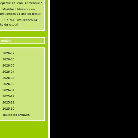
epestre et Jean D'Amérique *
Mokhtar El Amraoui
sur
urbulences 74 dite du retour!
PEY
sur
Turbulences 74
ite du retour!
rchives
2026-07
2026-06
2026-05
2026-04
2026-03
2026-02
2026-01
2025-12
2025-11
2025-10
Toutes les archives