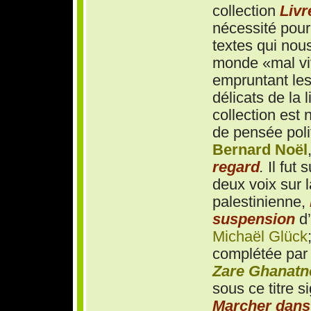
collection
Livr
nécessité pour
textes qui nou
monde «mal vi
empruntant les
délicats de la l
collection est 
de pensée poli
Bernard Noël
regard
.
Il fut s
deux voix sur l
palestinienne,
suspension
d’
Michaël Glück
complétée par 
Zare Ghanatn
sous ce titre sig
Marcher dans 