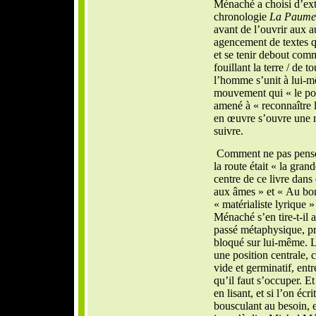
Ménaché a choisi d’ext
chronologie
La Paume 
avant de l’ouvrir aux aut
agencement de textes qu
et se tenir debout comm
fouillant la terre / de 
l’homme s’unit à lui-
mouvement qui « le pous
amené à « reconnaître l
en œuvre s’ouvre une r
suivre.
Comment ne pas penser
la route était « la gra
centre de ce livre dans 
aux âmes » et « Au bo
« matérialiste lyrique
Ménaché s’en tire-t-il 
passé métaphysique, pri
bloqué sur lui-même.
une position centrale, 
vide et germinatif, entre
qu’il faut s’occuper. Et
en lisant, et si l’on écri
bousculant au besoin, e