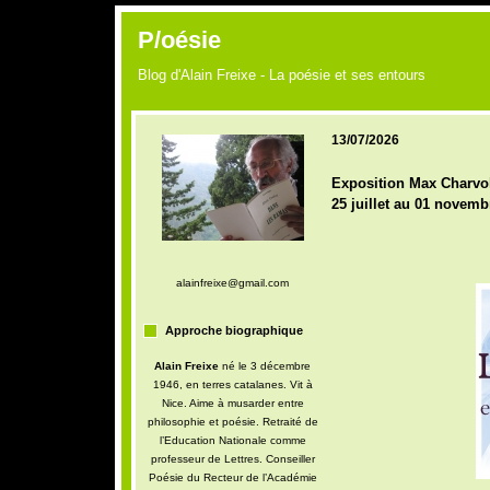
P/oésie
Blog d'Alain Freixe - La poésie et ses entours
13/07/2026
Exposition Max Charvol
25 juillet au 01 novemb
alainfreixe@gmail.com
Approche biographique
Alain Freixe
né le 3 décembre
1946, en terres catalanes. Vit à
Nice. Aime à musarder entre
philosophie et poésie. Retraité de
l’Education Nationale comme
professeur de Lettres. Conseiller
Poésie du Recteur de l’Académie