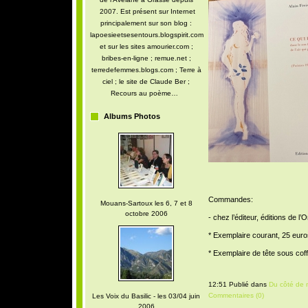
2007. Est présent sur Internet
principalement sur son blog :
lapoesieetsesentours.blogspirit.com
et sur les sites amourier.com ;
bribes-en-ligne ; remue.net ;
terredefemmes.blogs.com ; Terre à
ciel ; le site de Claude Ber ;
Recours au poème…
Albums Photos
Commandes:
Mouans-Sartoux les 6, 7 et 8
octobre 2006
- chez l’éditeur, éditions de 
* Exemplaire courant, 25 euro
* Exemplaire de tête sous cof
12:51 Publié dans
Du côté de 
Commentaires (0)
Les Voix du Basilic - les 03/04 juin
2006