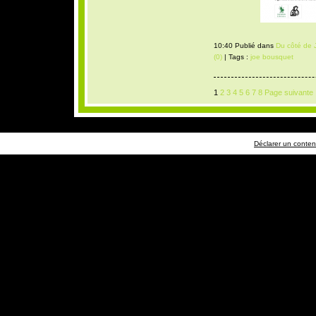
10:40 Publié dans
Du côté de 
(0)
| Tags :
joe bousquet
1
2
3
4
5
6
7
8
Page suivante
Déclarer un contenu 