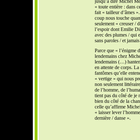
jusqu’à dire Michel Mé
« toute entière : dans c
fait « tailleur d’âmes ».
coup nous touche quand 
seulement « creuser / d
l’espoir dont Emilie Di
avec des plumes / qui e
sans paroles / et jamais
Parce que « l’énigme de 
lendemains chez Miche
lendemains (…) hantent
en attente de corps. La 
fantômes qu’elle entend
« vertige » qui nous pr
non seulement littérair
de l’homme, de l’huma
tient pas du côté de je 
bien du côté de la chan
celle qu’affirme Mich
« laisser lever l’homme 
dernière / danse ».