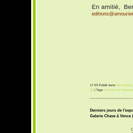
En amitié,
Ber
editions@amourier
17:55 Publié dans
Mes ami(e)s,
(0)
| Tags :
éditions de l'amouri
Derniers jours de l'exp
Galerie Chave à Vence (