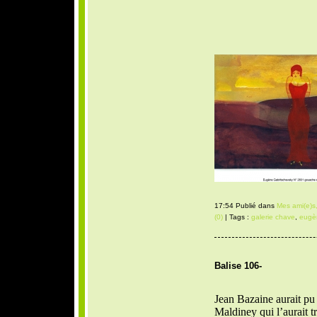
17:54 Publié dans
Mes ami(e)s,
(0)
| Tags :
galerie chave
,
eugèn
Balise 106-
Jean Bazaine aurait pu 
Maldiney qui l’aurait 