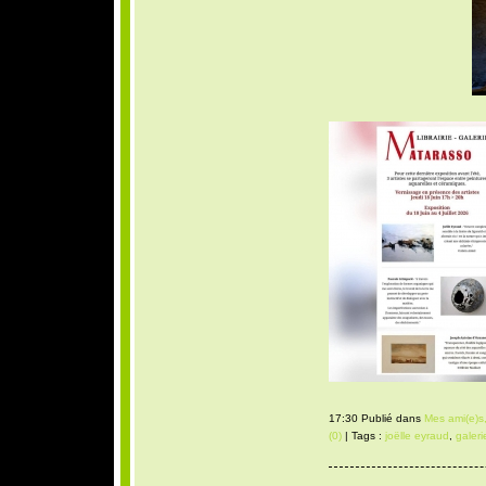
17:30 Publié dans
Mes ami(e)s,
(0)
| Tags :
joëlle eyraud
,
galer