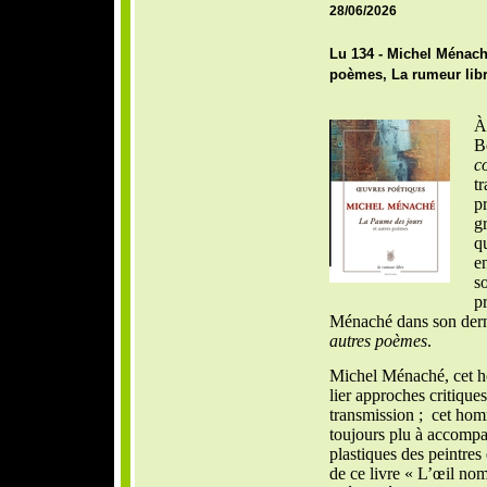
28/06/2026
Lu 134 - Michel Ménach
poèmes, La rumeur libr
À
B
c
t
pr
g
q
e
s
p
Ménaché dans son dern
autres poèmes
.
Michel Ménaché, cet h
lier approches critiques
transmission ; cet homm
toujours plu à accompa
plastiques des peintres e
de ce livre « L’œil no