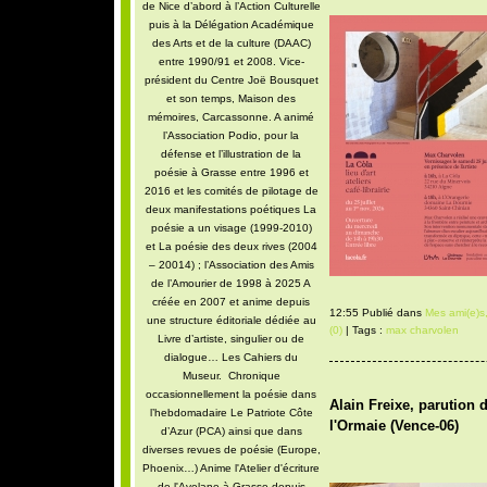
de Nice d’abord à l’Action Culturelle
puis à la Délégation Académique
des Arts et de la culture (DAAC)
entre 1990/91 et 2008. Vice-
président du Centre Joë Bousquet
et son temps, Maison des
mémoires, Carcassonne. A animé
l’Association Podio, pour la
défense et l’illustration de la
poésie à Grasse entre 1996 et
2016 et les comités de pilotage de
deux manifestations poétiques La
poésie a un visage (1999-2010)
et La poésie des deux rives (2004
– 20014) ; l’Association des Amis
de l’Amourier de 1998 à 2025 A
créée en 2007 et anime depuis
12:55 Publié dans
Mes ami(e)s,
une structure éditoriale dédiée au
(0)
| Tags :
max charvolen
Livre d’artiste, singulier ou de
dialogue… Les Cahiers du
Museur. Chronique
occasionnellement la poésie dans
Alain Freixe, parution 
l’hebdomadaire Le Patriote Côte
l'Ormaie (Vence-06)
d’Azur (PCA) ainsi que dans
diverses revues de poésie (Europe,
Phoenix…) Anime l'Atelier d'écriture
de l'Avelane à Grasse depuis