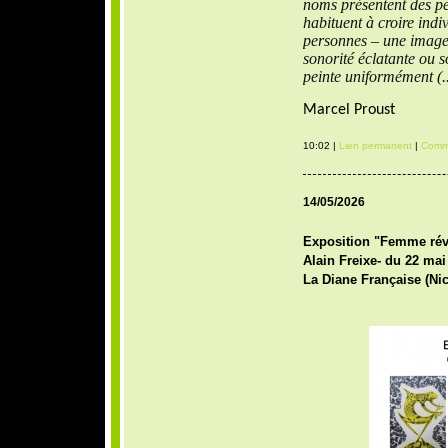
noms présentent des per
habituent à croire ind
personnes – une image 
sonorité éclatante ou s
peinte uniformément (..
Marcel Proust
10:02 |
Lien permanent
|
Comme
14/05/2026
Exposition "Femme révo
Alain Freixe- du 22 mai
La Diane Française (Nic