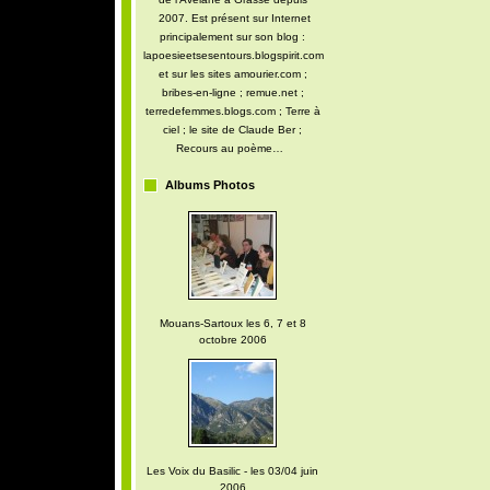
2007. Est présent sur Internet
principalement sur son blog :
lapoesieetsesentours.blogspirit.com
et sur les sites amourier.com ;
bribes-en-ligne ; remue.net ;
terredefemmes.blogs.com ; Terre à
ciel ; le site de Claude Ber ;
Recours au poème…
Albums Photos
Mouans-Sartoux les 6, 7 et 8
octobre 2006
Les Voix du Basilic - les 03/04 juin
2006