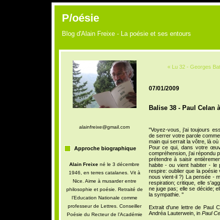
P/oésie
Blog d'Alain Freixe - La poésie et ses entours
« Lu 32 - Georges Bat
07/01/2009
Balise 38 - Paul Celan 
alainfreixe@gmail.com
"Voyez-vous, j'ai toujours 
de serrer votre parole comme 
main qui serrait la vôtre, là o
Pour ce qui, dans votre œuv
Approche biographique
compréhension, j'ai répondu pa
prétendre à saisir entièrement
Alain Freixe
né le 3 décembre
habite - ou vient habiter - le
respire: oublier que la poésie
1946, en terres catalanes. Vit à
nous vient-il ?) La pensée - m
Nice. Aime à musarder entre
respiration; critique, elle s'ag
ne juge pas; elle se décide; el
philosophie et poésie. Retraité de
la sympathie. "
l’Education Nationale comme
professeur de Lettres. Conseiller
Extrait d'une lettre de Paul
Andréa Lauterwein, in
Paul Ce
Poésie du Recteur de l’Académie