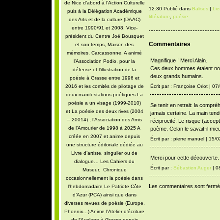
de Nice d’abord à l’Action Culturelle
12:30 Publié dans
Balises
|
Li
puis à la Délégation Académique
littérature
,
poésie
des Arts et de la culture (DAAC)
entre 1990/91 et 2008. Vice-
président du Centre Joë Bousquet
Commentaires
et son temps, Maison des
mémoires, Carcassonne. A animé
Magnifique ! Merci Alain.
l’Association Podio, pour la
Ces deux hommes étaient no
défense et l’illustration de la
deux grands humains.
poésie à Grasse entre 1996 et
2016 et les comités de pilotage de
Écrit par : Françoise Oriot | 0
deux manifestations poétiques La
poésie a un visage (1999-2010)
Se tenir en retrait: la compr
et La poésie des deux rives (2004
jamais certaine. La main ten
– 20014) ; l’Association des Amis
réciprocité. Le risque (accept
de l’Amourier de 1998 à 2025 A
poème. Celan le savait-il mi
créée en 2007 et anime depuis
Écrit par : pierre manuel | 15/
une structure éditoriale dédiée au
Livre d’artiste, singulier ou de
Merci pour cette découverte.
dialogue… Les Cahiers du
Écrit par :
Sébastien Auger
| 0
Museur. Chronique
occasionnellement la poésie dans
Les commentaires sont fermé
l’hebdomadaire Le Patriote Côte
d’Azur (PCA) ainsi que dans
diverses revues de poésie (Europe,
Phoenix…) Anime l'Atelier d'écriture
de l'Avelane à Grasse depuis