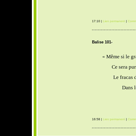
17:10 |
Lien permanent
|
Comme
Balise 101-
« Même si le gr
Ce sera pure
Le fracas d
Dans le 
16:58 |
Lien permanent
|
Comme