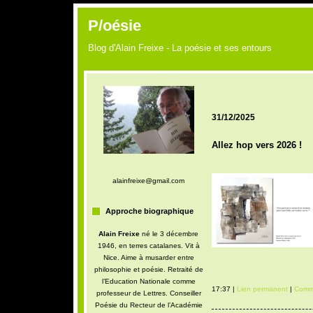
P/oésie
Blog d'Alain Freixe - La poésie et ses entours
31/12/2025
Allez hop vers 2026 !
alainfreixe@gmail.com
Approche biographique
Alain Freixe
né le 3 décembre
1946, en terres catalanes. Vit à
Nice. Aime à musarder entre
philosophie et poésie. Retraité de
l’Education Nationale comme
17:37 |
Lien permanent
|
Comme
professeur de Lettres. Conseiller
Poésie du Recteur de l’Académie