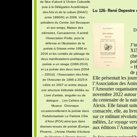
de Nice d’abord à l’Action Culturelle
puis à la Délégation Académique
Lu 126- René Depestre 
des Arts et de la culture (DAAC)
entre 1990/91 et 2008. Vice-
président du Centre Joë Bousquet
et son temps, Maison des
D
mémoires, Carcassonne. A animé
l’Association Podio, pour la
défense et l’illustration de la
J’i
poésie à Grasse entre 1996 et
XI
2016 et les comités de pilotage de
chr
deux manifestations poétiques La
poé
poésie a un visage (1999-2010)
« H
et La poésie des deux rives (2004
de 
– 20014) ; l’Association des Amis
Elle présentait les jour
de l’Amourier de 1998 à 2025 A
l’Association des Amis
créée en 2007 et anime depuis
l’Amourier organisaien
une structure éditoriale dédiée au
novembre 2022 autour d
Livre d’artiste, singulier ou de
du centenaire de la na
dialogue… Les Cahiers du
Alexis. Elle faisait s
Museur. Chronique
consacrée, elle, au livr
occasionnellement la poésie dans
sur ce militant révoluti
l’hebdomadaire Le Patriote Côte
mêlées,
Le voyage vers
d’Azur (PCA) ainsi que dans
diverses revues de poésie (Europe,
aux éditions l’Amourie
Phoenix…) Anime l'Atelier d'écriture
de l'Avelane à Grasse depuis