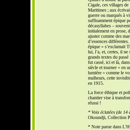
Cigale, ces villages de
Maritimes ; aux écrivai
guerre ou marqués à vie 
suffisamment épique po
décasyllabes – souvent 
initialement en prose, d
ajuster comme des marq
d’essences différentes. 
épique » s’exclamait Th
lui, l’a, et, certes, il n
grands textes du passé 
fut cassé, ici et là, d
siècle et tourner « en
lumière » comme le vou
malheurs, cette invisibi
en 1915.
La force éthique et poli
chantier vise à transfor
réussi !
* Voix éclatées (de 14 
Okoundji,
Collection 
* Note parue dans L'H