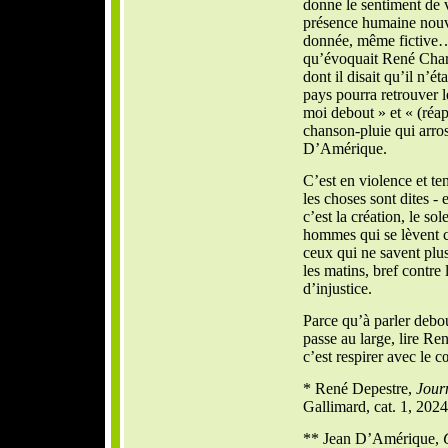
donne le sentiment de 
présence humaine nouve
donnée, même fictive…
qu’évoquait René Char
dont il disait qu’il n’ét
pays pourra retrouver le
moi debout » et « (réap
chanson-pluie qui arros
D’Amérique.
C’est en violence et te
les choses sont dites - 
c’est la création, le sole
hommes qui se lèvent c
ceux qui ne savent plus
les matins, bref contre 
d’injustice.
Parce qu’à parler debo
passe au large, lire R
c’est respirer avec le c
* René Depestre,
Jour
Gallimard, cat. 1, 2024
** Jean D’Amérique,