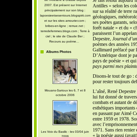
Je fais retour aujourd’h
Antilles » selon les c
2007. Est présent sur Internet
principalement sur son blog :
sur sa réalité de terre 
lapoesieetsesentours.blogspirit.com
géologiques, météorolog
et sur les sites amourier.com ;
ses poètes garants, sel
bribes-en-ligne ; remue.net ;
forêt natale » et du « 
terredefemmes.blogs.com ; Terre à
paraissent l’un appelan
ciel ; le site de Claude Ber ;
Depestre,
Journal d’u
Recours au poème…
poèmes des années 195
Gallimard préfacé par l
Albums Photos
D’Amérique dont je parl
pays de poésie » et qu
pays parmi mes plaint
Disons-le tout de go : d
pour rester toujours de
Mouans-Sartoux les 6, 7 et 8
L’aîné, René Depestre e
octobre 2006
lui fut donné de traver
combats et autant de dé
esthétiques importants
en passant par Aimé Cés
entre 1959 et 1978. Son
avec l’emprisonnement 
1971. Sans rien renier 
Les Voix du Basilic - les 03/04 juin
« la poésie aussi (avait)
2006