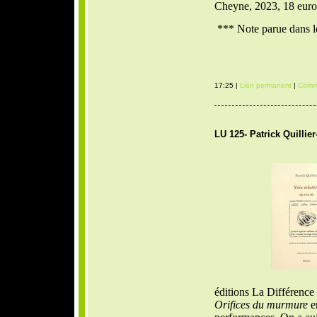
Cheyne, 2023, 18 euro
*** Note parue dans l
17:25 |
Lien permanent
|
Comme
LU 125- Patrick Quillier
éditions La Différence
Orifices du murmure
en