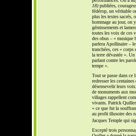
performances. On a au
18)
publiées, courageus
fédérop, un véritable 
plus les textes sacrés, 
hommage au jour, on y
gémissements et lament
toutes les voix de ces 
des obus – « musique b
parlera Apollinaire – l
tranchées, ces « corps 
la terre dévastée ». U
parlant contre les paro
tempe ».
Tout se passe dans ce l
redresser les centaines
désensevelir leurs voix,
de monuments aux mort
villages rappellent com
vivants. Patrick Quiller
« ce que fut la souffran
au profit illusoire des 
Jacques Temple qui sig
Excepté trois personnag
Quiller a donné la paro