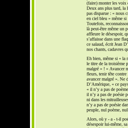
(faire) monter les voix
Deux ans plus tard, la 
pas disparue : « nous 
en ciel bleu » même si
Toutefois, reconnaisson
là peut-être même un p
affleure le désespoir, 
s’affaisse dans une fla
ce salaud, écrit Jean D
nos chants, cadavres qu
Eh bien, même si « la m
le titre de la troisième
malgré » ! « Avancer ma
fleurs, tenir tête cont
avancer malgré ». Ne di
D’Amérique, « ce pays,
« il n’y a pas de poèm
il n’y a pas de poésie 
ni dans les mitrailleuses
n’y a pas de poésie dans
peuple, nul poème, nul 
Alors, où y - a - t-il p
désespoir lui-même, sa 