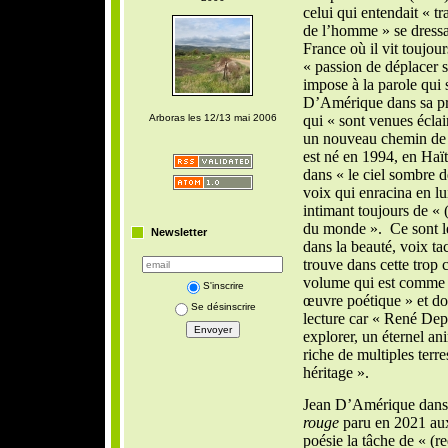
celui qui entendait « tra
de l’homme » se dressa. 
France où il vit toujour
« passion de déplacer s
impose à la parole qui s
D’Amérique dans sa pr
Arboras les 12/13 mai 2006
qui « sont venues éclai
un nouveau chemin de v
est né en 1994, en Haït
dans « le ciel sombre d
voix qui enracina en lui
intimant toujours de « 
du monde ». Ce sont l
Newsletter
dans la beauté, voix ta
trouve dans cette trop 
volume qui est comme 
S'inscrire
œuvre poétique » et don
Se désinscrire
lecture car « René De
explorer, un éternel an
riche de multiples terre
héritage ».
Jean D’Amérique dans 
rouge
paru en 2021 aux
poésie la tâche de « (re