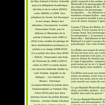
plutôt consacrés à des artiste
de Nice d’abord à l’Action Culturelle
Monticelli et le photographe Alk
puis à la Délégation Académique
des restes du temple dit du « Tr
des Arts et de la culture (DAAC)
thématiques, les personnages – 
les Apaches… - les références t
entre 1990/91 et 2008. Vice-
terminent certaines bribes - mais
président du Centre Joë Bousquet
on se montrera sensible à une p
souci de mieux marquer l’agenc
et son temps, Maison des
mémoires, Carcassonne. A animé
Comme l’Ulysse des
Bribes
, le
l’Association Podio, pour la
revenant. Il écrit à partie de l
Comme Josué, leur personnage c
défense et l’illustration de la
les mécanismes », le narrateur 
poésie à Grasse entre 1996 et
lisent-elles « littéralement et d
Rimbaud à sa mère à propos de s
2016 et les comités de pilotage de
polysémique. Une vraie écriture
deux manifestations poétiques La
poésie a un visage (1999-2010)
Ces
Bribes
sont autant de textes
de tous les jours avec son cortè
et La poésie des deux rives (2004
aussi de surprises et de joies, ce
– 20014) ; l’Association des Amis
œuvres. Autant de chemins qui c
de l’Amourier de 1998 à 2025 A
il s’agit d’
apprendre, comprendr
porte moins qu’on ne s’y épaule 
créée en 2007 et anime depuis
et leurs signes, leurs matières
une structure éditoriale dédiée au
Ces
Bribes
sont aussi une tentat
Livre d’artiste, singulier ou de
toutes ces miettes, nouer tous c
dialogue… Les Cahiers du
trouver une sortie, percer une is
Museur. Chronique
notre monde aux mains de ceux 
occasionnellement la poésie dans
Ce que Raphaël Monticelli app
l’hebdomadaire Le Patriote Côte
récits, nouvelles, poèmes…et ce
d’Azur (PCA) ainsi que dans
faufiler ainsi entre les genres !
diverses revues de poésie (Europe,
C’est que Raphaël Monticelli est
Phoenix…) Anime l'Atelier d'écriture
assumer cette dénomination. Pou
j’entendrais ici par poète, un fa
de l'Avelane à Grasse depuis