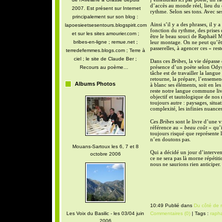
d’accès au monde réel, lieu du
2007. Est présent sur Internet
rythme. Selon ses tons. Avec se
principalement sur son blog :
Ainsi s’il y a des phrases, il y 
lapoesieetsesentours.blogspirit.com
fonction du rythme, des prises d
et sur les sites amourier.com ;
être le beau souci de Raphaël Mon
bribes-en-ligne ; remue.net ;
leur montage. On ne peut qu’êtr
passerelles, à agencer ces « rest
terredefemmes.blogs.com ; Terre à
ciel ; le site de Claude Ber ;
Dans ces
Bribes
, la vie dépass
présence d’un poète selon Odyss
Recours au poème…
tâche est de travailler la langu
retourne, la prépare, l’ensemenc
Albums Photos
à blanc ses éléments, soit en le
reste notre langue commune liv
objectif et tautologique de nos
toujours autre : paysages, situa
complexité, les infinies nuances
Ces
Bribes
sont le livre
d’une vi
référence au «
beau
coût
» qu’i
toujours risqué que représente
n’en doutons pas.
Mouans-Sartoux les 6, 7 et 8
Qui a décidé un jour d’interven
octobre 2006
ce ne sera pas là morne répétiti
nous ne saurions rien anticiper
10:49 Publié dans
Du côté de 
Les Voix du Basilic - les 03/04 juin
Commentaires (0)
| Tags :
rapha
2006