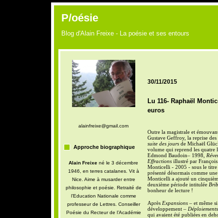
P/oésie
Blog d'Alain Freixe - La poésie et ses entours
30/11/2015
Lu 116- Raphaël Montice
euros
alainfreixe@gmail.com
Outre la magistrale et émouvan
Gustave Geffroy, la reprise des
suite des jours
de Michaël Glück,
Approche biographique
volume qui reprend les quatre l
Edmond Baudoin– 1998,
Réve
Effractions
illustré par Françoi
Alain Freixe
né le 3 décembre
Monticelli - 2005 - sous le titr
1946, en terres catalanes. Vit à
présenté désormais comme une 
Monticelli a ajouté un cinquième
Nice. Aime à musarder entre
deuxième période intitulée
Brib
philosophie et poésie. Retraité de
bonheur de lecture !
l’Education Nationale comme
Après
Expansions
– et même si 
professeur de Lettres. Conseiller
développement –
Déploiements
Poésie du Recteur de l’Académie
qui avaient été publiées en deho