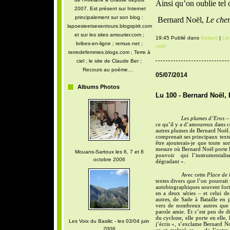
Ainsi qu’on oublie tel
2007. Est présent sur Internet
principalement sur son blog :
Bernard Noël,
Le che
lapoesieetsesentours.blogspirit.com
et sur les sites amourier.com ;
19:45 Publié dans
Balises
|
Li
bribes-en-ligne ; remue.net ;
noël
terredefemmes.blogs.com ; Terre à
ciel ; le site de Claude Ber ;
Recours au poème…
05/07/2014
Albums Photos
Lu 100 - Bernard Noël, L
Les plumes d’Eros
– 
ce qu’il y a d’amoureux dans ce
autres plumes de Bernard Noël
comprenait ses principaux textes
être ajouterais-je que toute s
mesure où Bernard Noël porte l
Mouans-Sartoux les 6, 7 et 8
pouvoir
qui l’instrumentali
octobre 2006
dégradant ».
Avec cette
Place de 
textes divers que l’on pourrait
autobiographiques souvent fortem
en a deux séries – et celui de
autres, de Sade à Bataille en 
vers de nombreux autres que
parole amie. Et c’est peu de di
du cyclone, elle porte en elle, 
Les Voix du Basilic - les 03/04 juin
j’écris », s’exclame Bernard No
2006