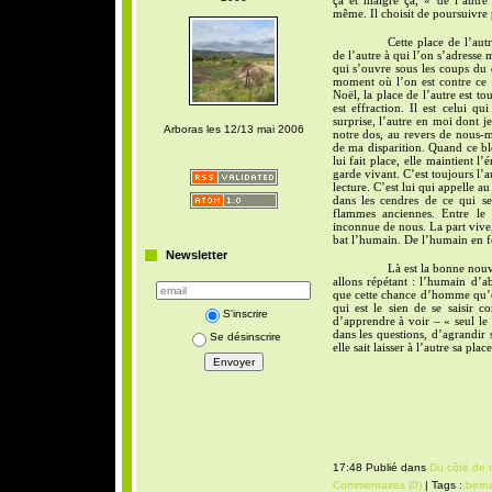
ça et malgré ça, « de l’autre 
même. Il choisit de poursuivre 
Cette place de l’autr
de l’autre à qui l’on s’adresse m
qui s’ouvre sous les coups du 
moment où l’on est contre ce q
Noël, la place de l’autre est to
est effraction. Il est celui qui
surprise, l’autre en moi dont j
Arboras les 12/13 mai 2006
notre dos, au revers de nous-m
de ma disparition. Quand ce bl
lui fait place, elle maintient l
garde vivant. C’est toujours l’a
lecture. C’est lui qui appelle au
dans les cendres de ce qui se 
flammes anciennes. Entre le m
inconnue de nous. La part vive
bat l’humain. De l’humain en f
Newsletter
Là est la bonne nouve
allons répétant : l’humain d’
que cette chance d’homme qu’
qui est le sien de se saisir 
S'inscrire
d’apprendre à voir – « seul le
dans les questions, d’agrandir 
Se désinscrire
elle sait laisser à l’autre sa place
17:48 Publié dans
Du côté de 
Commentaires (0)
| Tags :
bern