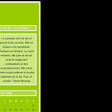
ls ont dit : "La poésie..."
« La poésie est à la vie ce
qu'est le feu au bois. Elle en
émane et la transforme.
Pendant un moment, un court
moment, elle pare la vie de
toute la magie des
combustions et des
incandescences. Elle est la
orme la plus ardente et la plus
imprécise de la vie. Puis, la
cendre." Pierre Reverdy
oût 2026
D
L
M
M
J
V
S
1
2
3
4
5
6
7
8