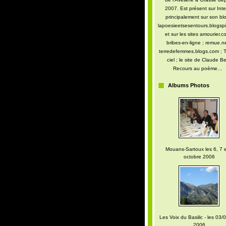
2007. Est présent sur Inte
principalement sur son blo
lapoesieetsesentours.blogspi
et sur les sites amourier.c
bribes-en-ligne ; remue.ne
terredefemmes.blogs.com ; T
ciel ; le site de Claude Be
Recours au poème…
Albums Photos
Mouans-Sartoux les 6, 7 e
octobre 2006
Les Voix du Basilic - les 03/0
2006