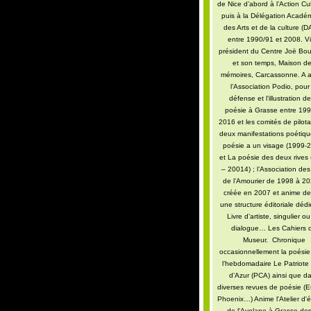
de Nice d’abord à l’Action Cul
puis à la Délégation Acadé
des Arts et de la culture (
entre 1990/91 et 2008. Vi
président du Centre Joë Bo
et son temps, Maison d
mémoires, Carcassonne. A 
l’Association Podio, pour
défense et l’illustration de
poésie à Grasse entre 199
2016 et les comités de pilot
deux manifestations poétiq
poésie a un visage (1999-
et La poésie des deux rives
– 20014) ; l’Association des
de l’Amourier de 1998 à 2
créée en 2007 et anime de
une structure éditoriale déd
Livre d’artiste, singulier o
dialogue… Les Cahiers 
Museur. Chronique
occasionnellement la poési
l’hebdomadaire Le Patriote
d’Azur (PCA) ainsi que d
diverses revues de poésie (E
Phoenix…) Anime l'Atelier d'é
de l'Avelane à Grasse dep