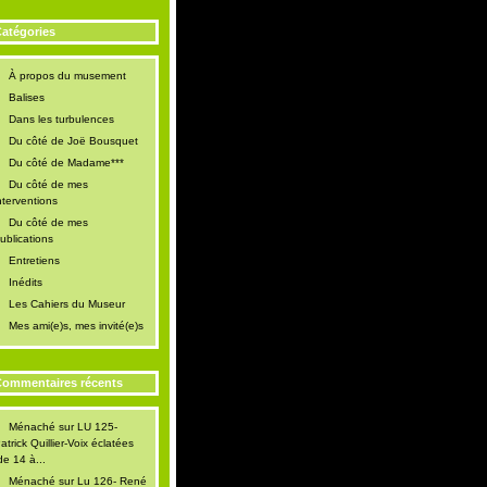
atégories
À propos du musement
Balises
Dans les turbulences
Du côté de Joë Bousquet
Du côté de Madame***
Du côté de mes
nterventions
Du côté de mes
ublications
Entretiens
Inédits
Les Cahiers du Museur
Mes ami(e)s, mes invité(e)s
ommentaires récents
Ménaché
sur
LU 125-
atrick Quillier-Voix éclatées
de 14 à...
Ménaché
sur
Lu 126- René