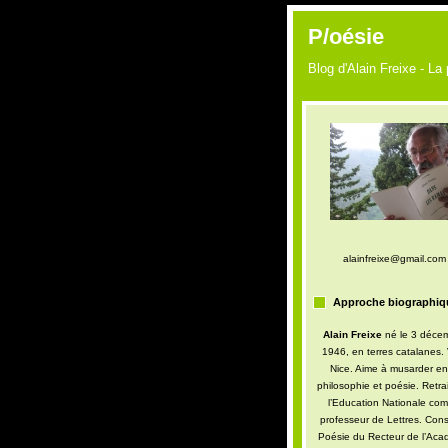
P/oésie
Blog d'Alain Freixe - La
alainfreixe@gmail.com
Approche biographiq
Alain Freixe
né le 3 déce
1946, en terres catalanes. 
Nice. Aime à musarder en
philosophie et poésie. Retra
l’Education Nationale co
professeur de Lettres. Conse
Poésie du Recteur de l’Aca