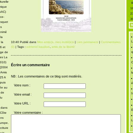
turelle
mique
1
DAAC)
2
ce-
3
usquet
N
es
animé
 la
L
10:40 Publié dans
Mes ami(e)s, mes invité(e)s
|
Lien permanent
|
Commentaires
 la
(0)
| Tags :
edmond baudoin
,
amis de la liberté
6 et
q
age de
ues La
2010)
C
Écrire un commentaire
 (2004
 Amis
M
NB : Les commentaires de ce blog sont modérés.
025 A
puis
é
Votre nom :
iée au
u de
l
Votre email :
du
Votre URL :
e dans
E
Votre commentaire :
 Côte
ans
L
urope,
criture
uis