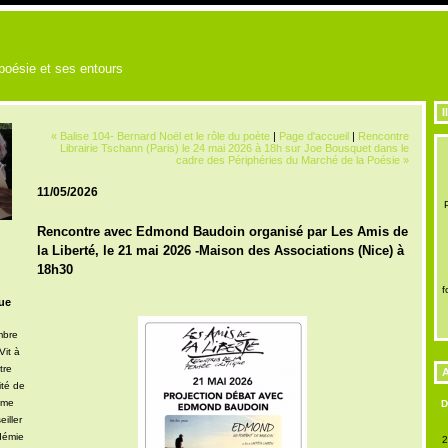
 poésie et ses entours
I
« Balise 104- Bernard Noël et le rôle du poète
|
Page d'accueil
|
Rencontre
Librairie Tschann (Paris) le 24 mai 2026 à 18h sur Joe Bousquet dans le
cadre des Périphéries du Marché de la Poésie »
11/05/2026
Rencontre avec Edmond Baudoin organisé par Les Amis de
la Liberté, le 21 mai 2026 -Maison des Associations (Nice) à
18h30
f
ue
mbre
Vit à
tre
A
ité de
mme
iller
démie