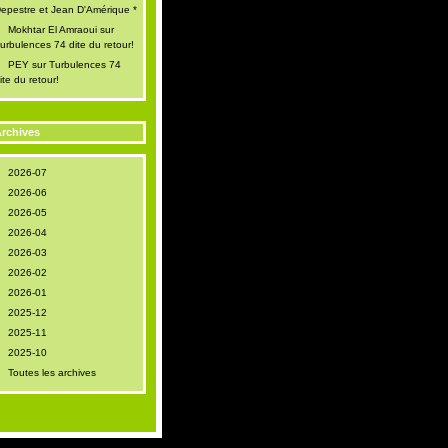
epestre et Jean D'Amérique *
Mokhtar El Amraoui
sur
urbulences 74 dite du retour!
PEY
sur
Turbulences 74
ite du retour!
rchives
2026-07
2026-06
2026-05
2026-04
2026-03
2026-02
2026-01
2025-12
2025-11
2025-10
Toutes les archives