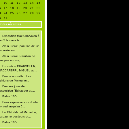
9
10
11
12
13
14
15
6
17
18
19
20
21
22
3
24
25
26
27
28
29
0
31
otes récentes
Exposition Max Charvolen à
a Cola dans le...
Alain Freixe, parution de Ce
ui reste aux...
Alain Freixe, Parution de
es pas encore,...
Exposition CHARVOLEN,
ACCAFERRI, MIGUEL au...
Bonne nouvelle : Les
ditions de l'Amourier...
Derniers jours de
'exposition "Echapper au...
Balise 106-
Deux expositions de Joëlle
yraud jusqu'au 5...
Lu 134 - Michel Ménaché,
a paume des jours et...
Balise 105-