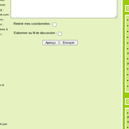
rnet
C
g :
rit.com
om ;
Retenir mes coordonnées :
t ;
erre à
S'abonner au fil de discussion :
r ;
i
p
t 8
C
P
(
4 juin