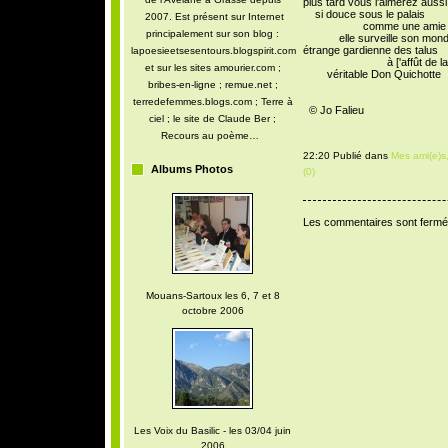
plus tard vous l'aimerez aussi
si douce sous le palais ve
2007. Est présent sur Internet
comme une amie fa
principalement sur son blog :
elle surveille son monde et
étrange gardienne des talus
lapoesieetsesentours.blogspirit.com
à ['affût de la moin
et sur les sites amourier.com ;
véritable Don Quicho
bribes-en-ligne ; remue.net ;
terredefemmes.blogs.com ; Terre à
© Jo Falieu
ciel ; le site de Claude Ber ;
Recours au poème…
22:20 Publié dans
Mes ami(e)s,
Albums Photos
(0)
Les commentaires sont fermé
Mouans-Sartoux les 6, 7 et 8
octobre 2006
Les Voix du Basilic - les 03/04 juin
2006