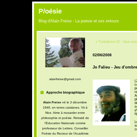
P/oésie
Blog d'Alain Freixe - La poésie et ses entours
« Turbulence 22 - Vous ave
02/06/2008
Jo Falieu - Jeu d'ombres
alainfreixe@gmail.com
(
c
p
r
Approche biographique
A
p
Alain Freixe
né le 3 décembre
d
s
1946, en terres catalanes. Vit à
d
Nice. Aime à musarder entre
N
philosophie et poésie. Retraité de
L
l’Education Nationale comme
s
professeur de Lettres. Conseiller
c
Poésie du Recteur de l’Académie