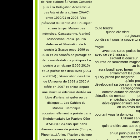
de Nice d’abord à l’Action Culturelle
puis à la Délégation Académique
des Arts et de la culture (DAAC)
entre 1990/91 et 2008. Vice-
président du Centre Joë Bousquet
toute tendre
et son temps, Maison des
quand elle vient
mémoires, Carcassonne. A animé
surgissant d'un ni
l’Association Podio, pour la
bondissant sous la couvertur
encore
défense et l’illustration de la
fragile
poésie à Grasse entre 1996 et
avec ses rares petites feui
avec ce vert naissant
2016 et les comités de pilotage de
sirotant la douceur a
deux manifestations poétiques La
pourrait-on seulement imaginer
poésie a un visage (1999-2010)
au bout de quel
aura bond! avec fureur
et La poésie des deux rives (2004
enflammant les pudeurs d
– 20014) ; l’Association des Amis
qui s'y prend par mégarde
qu'elle prend da
de l’Amourier de 1998 à 2025 A
développant sa tige comme u
créée en 2007 et anime depuis
carapaçonnée de po
comme autant de cisaille
une structure éditoriale dédiée au
d'écailles de combat pour
Livre d’artiste, singulier ou de
empêchant toute app
dialogue… Les Cahiers du
développant ensuite ses gr
en un amas disgra
Museur. Chronique
repoussant fou
occasionnellement la poésie dans
pourtant vous la domptez
Utilisant sa fo
l’hebdomadaire Le Patriote Côte
dans une combin
d’Azur (PCA) ainsi que dans
qui transfère aux autres p
diverses revues de poésie (Europe,
un élan de c
en un purin puissan
Phoenix…) Anime l'Atelier d'écriture
mettant en transe sa
de l'Avelane à Grasse depuis