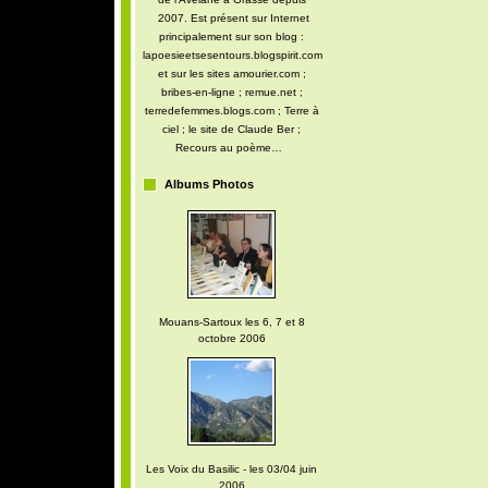
2007. Est présent sur Internet
principalement sur son blog :
lapoesieetsesentours.blogspirit.com
et sur les sites amourier.com ;
bribes-en-ligne ; remue.net ;
terredefemmes.blogs.com ; Terre à
ciel ; le site de Claude Ber ;
Recours au poème…
Albums Photos
Mouans-Sartoux les 6, 7 et 8
octobre 2006
Les Voix du Basilic - les 03/04 juin
2006