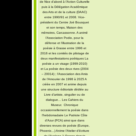
de Nice d’abord à l’Action Culturelle
puis à la Délégation Académique
des Arts et de la culture (DAAC)
entre 1990/91 et 2008. Vice-
président du Centre Joë Bousquet
et son temps, Maison des
mémoires, Carcassonne. A animé
l’Association Podio, pour la
défense et l’illustration de la
poésie à Grasse entre 1996 et
2016 et les comités de pilotage de
deux manifestations poétiques La
poésie a un visage (1999-2010)
et La poésie des deux rives (2004
– 20014) ; l’Association des Amis
de l’Amourier de 1998 à 2025 A
créée en 2007 et anime depuis
une structure éditoriale dédiée au
Livre d’artiste, singulier ou de
dialogue… Les Cahiers du
Museur. Chronique
occasionnellement la poésie dans
l’hebdomadaire Le Patriote Côte
d’Azur (PCA) ainsi que dans
diverses revues de poésie (Europe,
Phoenix…) Anime l'Atelier d'écriture
de l'Avelane à Grasse depuis