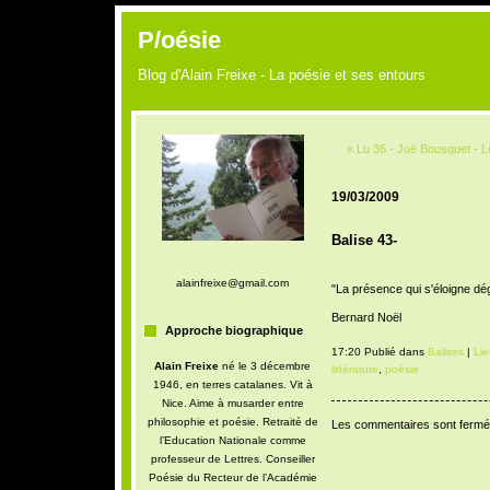
P/oésie
Blog d'Alain Freixe - La poésie et ses entours
« Lu 36 - Joë Bousquet - Let
19/03/2009
Balise 43-
alainfreixe@gmail.com
"La présence qui s'éloigne dég
Bernard Noël
Approche biographique
17:20 Publié dans
Balises
|
Li
Alain Freixe
né le 3 décembre
littérature
,
poésie
1946, en terres catalanes. Vit à
Nice. Aime à musarder entre
philosophie et poésie. Retraité de
Les commentaires sont fermé
l’Education Nationale comme
professeur de Lettres. Conseiller
Poésie du Recteur de l’Académie