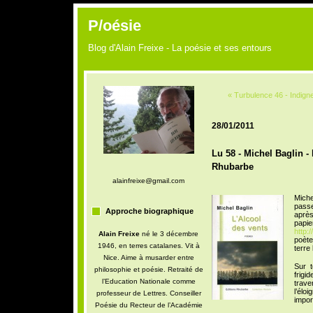
P/oésie
Blog d'Alain Freixe - La poésie et ses entours
« Turbulence 46 - Indign
28/01/2011
Lu 58 - Michel Baglin - 
Rhubarbe
alainfreixe@gmail.com
Mich
pass
Approche biographique
après
papi
http:
Alain Freixe
né le 3 décembre
poète
1946, en terres catalanes. Vit à
terre
Nice. Aime à musarder entre
Sur t
philosophie et poésie. Retraité de
frigi
l’Education Nationale comme
trave
l’élo
professeur de Lettres. Conseiller
import
Poésie du Recteur de l’Académie