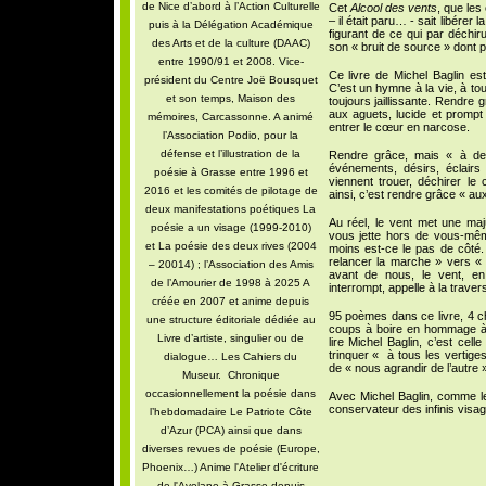
de Nice d’abord à l’Action Culturelle
Cet
Alcool des vents
, que les
– il était paru… - sait libérer
puis à la Délégation Académique
figurant de ce qui par déchir
des Arts et de la culture (DAAC)
son « bruit de source » dont 
entre 1990/91 et 2008. Vice-
Ce livre de Michel Baglin es
président du Centre Joë Bousquet
C’est un hymne à la vie, à tou
et son temps, Maison des
toujours jaillissante. Rendre 
aux aguets, lucide et prompt 
mémoires, Carcassonne. A animé
entrer le cœur en narcose.
l’Association Podio, pour la
défense et l’illustration de la
Rendre grâce, mais « à des
événements, désirs, éclairs
poésie à Grasse entre 1996 et
viennent trouer, déchirer 
2016 et les comités de pilotage de
ainsi, c’est rendre grâce « a
deux manifestations poétiques La
Au réel, le vent met une majus
poésie a un visage (1999-2010)
vous jette hors de vous-même
et La poésie des deux rives (2004
moins est-ce le pas de côté. 
relancer la marche » vers «
– 20014) ; l’Association des Amis
avant de nous, le vent, en
de l’Amourier de 1998 à 2025 A
interrompt, appelle à la trave
créée en 2007 et anime depuis
95 poèmes dans ce livre, 4 c
une structure éditoriale dédiée au
coups à boire en hommage à la
Livre d’artiste, singulier ou de
lire Michel Baglin, c’est celle
trinquer « à tous les vertige
dialogue… Les Cahiers du
de « nous agrandir de l’autre »
Museur. Chronique
occasionnellement la poésie dans
Avec Michel Baglin, comme le 
conservateur des infinis visag
l’hebdomadaire Le Patriote Côte
d’Azur (PCA) ainsi que dans
diverses revues de poésie (Europe,
Phoenix…) Anime l'Atelier d'écriture
de l'Avelane à Grasse depuis