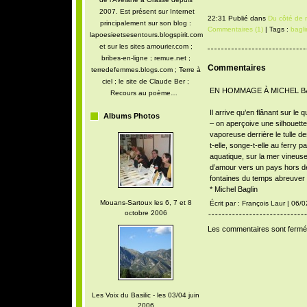
2007. Est présent sur Internet
22:31 Publié dans
Du côté de 
principalement sur son blog :
Commentaires (1)
| Tags :
bagli
lapoesieetsesentours.blogspirit.com
et sur les sites amourier.com ;
bribes-en-ligne ; remue.net ;
Commentaires
terredefemmes.blogs.com ; Terre à
ciel ; le site de Claude Ber ;
EN HOMMAGE À MICHEL B
Recours au poème…
Il arrive qu’en flânant sur le 
Albums Photos
– on aperçoive une silhouette
vaporeuse derrière le tulle d
t-elle, songe-t-elle au ferry 
aquatique, sur la mer vineus
d’amour vers un pays hors de
fontaines du temps abreuver l
* Michel Baglin
Mouans-Sartoux les 6, 7 et 8
Écrit par : François Laur | 06/
octobre 2006
Les commentaires sont fermé
Les Voix du Basilic - les 03/04 juin
2006