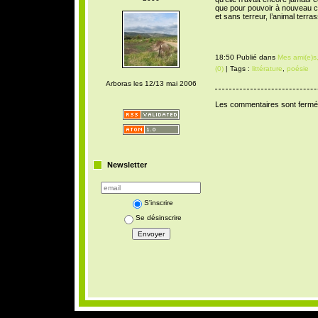
que pour pouvoir à nouveau c
et sans terreur, l’animal terra
18:50 Publié dans
Mes ami(e)s,
(0)
| Tags :
littérature
,
poésie
Arboras les 12/13 mai 2006
Les commentaires sont fermé
Newsletter
S'inscrire
Se désinscrire