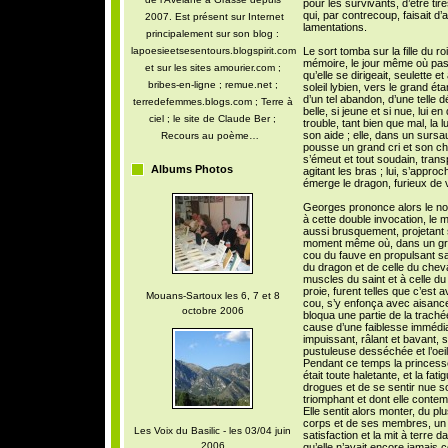
pour les survivants, d’être ti
qui, par contrecoup, faisait d’
2007. Est présent sur Internet
lamentations.
principalement sur son blog :
lapoesieetsesentours.blogspirit.com
Le sort tomba sur la fille du ro
mémoire, le jour même où passa
et sur les sites amourier.com ;
qu’elle se dirigeait, seulette e
bribes-en-ligne ; remue.net ;
soleil lybien, vers le grand é
d’un tel abandon, d’une telle dé
terredefemmes.blogs.com ; Terre à
belle, si jeune et si nue, lui e
ciel ; le site de Claude Ber ;
trouble, tant bien que mal, la lu
son aide ; elle, dans un sursau
Recours au poème…
pousse un grand cri et son ch
s’émeut et tout soudain, trans
Albums Photos
agitant les bras ; lui, s’approc
émerge le dragon, furieux de v
Georges prononce alors le no
à cette double invocation, le 
aussi brusquement, projetant 
moment même où, dans un grand 
cou du fauve en propulsant s
du dragon et de celle du cheva
muscles du saint et à celle d
proie, furent telles que c’est 
Mouans-Sartoux les 6, 7 et 8
cou, s’y enfonça avec aisance e
octobre 2006
bloqua une partie de la trachée
cause d’une faiblesse immédiate
impuissant, râlant et bavant,
pustuleuse desséchée et l’oei
Pendant ce temps la princesse a
était toute haletante, et la fati
drogues et de se sentir nue 
triomphant et dont elle contempl
Elle sentit alors monter, du pl
corps et de ses membres, un s
Les Voix du Basilic - les 03/04 juin
satisfaction et la mit à terre 
2006
qu’elle n’avait encore jamais c