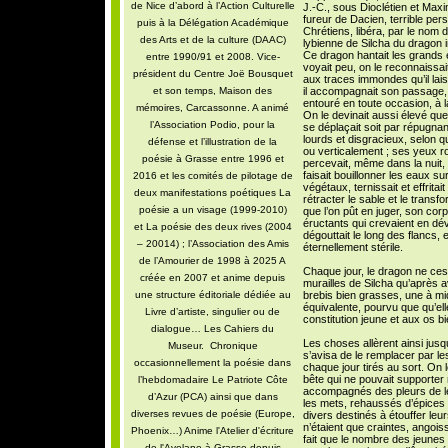
de Nice d’abord à l’Action Culturelle
J.-C., sous Dioclétien et Maxi
fureur de Dacien, terrible per
puis à la Délégation Académique
Chrétiens, libéra, par le nom de
des Arts et de la culture (DAAC)
lybienne de Silcha du dragon i
Ce dragon hantait les grands ét
entre 1990/91 et 2008. Vice-
voyait peu, on le reconnaissait
président du Centre Joë Bousquet
aux traces immondes qu’il lais
et son temps, Maison des
il accompagnait son passage, à l
entouré en toute occasion, à la 
mémoires, Carcassonne. A animé
On le devinait aussi élevé que
l’Association Podio, pour la
se déplaçait soit par répugnan
lourds et disgracieux, selon 
défense et l’illustration de la
ou verticalement ; ses yeux ro
poésie à Grasse entre 1996 et
percevait, même dans la nuit, 
faisait bouillonner les eaux su
2016 et les comités de pilotage de
végétaux, ternissait et effritai
deux manifestations poétiques La
rétracter le sable et le trans
poésie a un visage (1999-2010)
que l’on pût en juger, son cor
éructants qui crevaient en dév
et La poésie des deux rives (2004
dégouttait le long des flancs, e
– 20014) ; l’Association des Amis
éternellement stérile.
de l’Amourier de 1998 à 2025 A
Chaque jour, le dragon ne ces
créée en 2007 et anime depuis
murailles de Silcha qu’après a
une structure éditoriale dédiée au
brebis bien grasses, une à mid
équivalente, pourvu que qu’ell
Livre d’artiste, singulier ou de
constitution jeune et aux os b
dialogue… Les Cahiers du
Les choses allèrent ainsi jusq
Museur. Chronique
s’avisa de le remplacer par les
occasionnellement la poésie dans
chaque jour tirés au sort. On l
bête qui ne pouvait supporter
l’hebdomadaire Le Patriote Côte
accompagnés des pleurs de le
d’Azur (PCA) ainsi que dans
les mets, rehaussés d’épices 
diverses revues de poésie (Europe,
divers destinés à étouffer leu
n’étaient que craintes, angoi
Phoenix…) Anime l'Atelier d'écriture
fait que le nombre des jeunes 
de l'Avelane à Grasse depuis