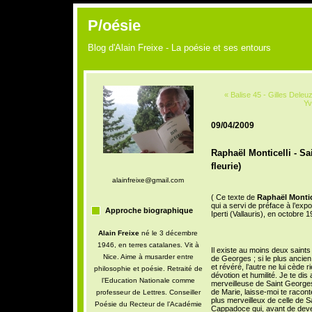
P/oésie
Blog d'Alain Freixe - La poésie et ses entours
« Balise 45 - Gilles Deleuz
Yv
09/04/2009
Raphaël Monticelli - Sa
fleurie)
alainfreixe@gmail.com
( Ce texte de
Raphaël Montic
qui a servi de préface à l’exp
Approche biographique
Iperti (Vallauris), en octobre 1
Alain Freixe
né le 3 décembre
1946, en terres catalanes. Vit à
Il existe au moins deux saints
Nice. Aime à musarder entre
de Georges ; si le plus ancien
et révéré, l’autre ne lui cède 
philosophie et poésie. Retraité de
dévotion et humilité. Je te dis ai
l’Education Nationale comme
merveilleuse de Saint George
de Marie, laisse-moi te raconter
professeur de Lettres. Conseiller
plus merveilleux de celle de 
Poésie du Recteur de l’Académie
Cappadoce qui, avant de deve