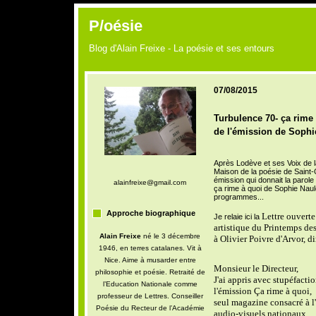
P/oésie
Blog d'Alain Freixe - La poésie et ses entours
07/08/2015
Turbulence 70- ça rime
de l'émission de Sophi
Après Lodève et ses Voix de l
Maison de la poésie de Saint-Q
émission qui donnait la parol
alainfreixe@gmail.com
ça rime à quoi de Sophie Naulea
programmes...
Approche biographique
Lettre ouverte
Je relaie ici la
artistique du Printemps de
Alain Freixe
né le 3 décembre
à Olivier Poivre d'Arvor, d
1946, en terres catalanes. Vit à
Nice. Aime à musarder entre
Monsieur le Directeur,
philosophie et poésie. Retraité de
J'ai appris avec stupéfacti
l’Education Nationale comme
l'émission Ça rime à quoi,
professeur de Lettres. Conseiller
seul magazine consacré à l'
Poésie du Recteur de l’Académie
audio-visuels nationaux,