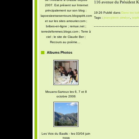
116 avenue du Président K
2007. Est présent sur Internet
principalement sur son blog :
19:26 Publié dans
Dans les tu
lapoesieetsesentours.blogspirit.com
Tags :
jean-pierre siméon
,
soph
et sur les sites amourier.com ;
bribes-en-ligne ; remue.net ;
terredefemmes.blogs.com ; Terre à
ciel ; le site de Claude Ber ;
Recours au poème…
Albums Photos
Mouans-Sartoux les 6, 7 et 8
octobre 2006
Les Voix du Basilic - les 03/04 juin
2006