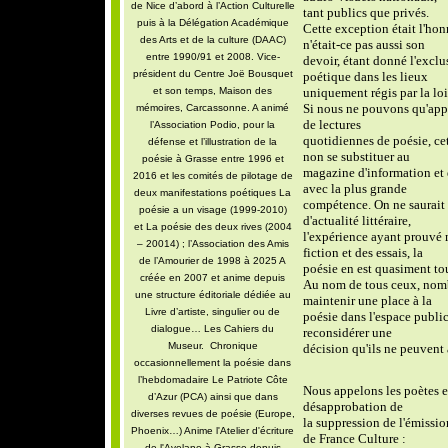
de Nice d’abord à l’Action Culturelle
tant publics que privés.
puis à la Délégation Académique
Cette exception était l'ho
des Arts et de la culture (DAAC)
n'était-ce pas aussi son
entre 1990/91 et 2008. Vice-
devoir, étant donné l'exclu
président du Centre Joë Bousquet
poétique dans les lieux
et son temps, Maison des
uniquement régis par la loi
Si nous ne pouvons qu'appro
mémoires, Carcassonne. A animé
de lectures
l’Association Podio, pour la
quotidiennes de poésie, cett
défense et l’illustration de la
non se substituer au
poésie à Grasse entre 1996 et
magazine d'information et
2016 et les comités de pilotage de
avec la plus grande
deux manifestations poétiques La
compétence. On ne saurait o
poésie a un visage (1999-2010)
d'actualité littéraire,
et La poésie des deux rives (2004
l'expérience ayant prouvé m
– 20014) ; l’Association des Amis
fiction et des essais, la
de l’Amourier de 1998 à 2025 A
poésie en est quasiment to
créée en 2007 et anime depuis
Au nom de tous ceux, nomb
une structure éditoriale dédiée au
maintenir une place à la
Livre d’artiste, singulier ou de
poésie dans l'espace publi
dialogue… Les Cahiers du
reconsidérer une
Museur. Chronique
décision qu'ils ne peuvent 
occasionnellement la poésie dans
l’hebdomadaire Le Patriote Côte
Nous appelons les poètes et
d’Azur (PCA) ainsi que dans
désapprobation de
diverses revues de poésie (Europe,
la suppression de l'émissio
Phoenix…) Anime l'Atelier d'écriture
de France Culture :
de l'Avelane à Grasse depuis