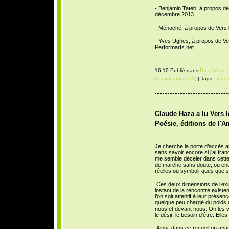
- Benjamin Taïeb, à propos de 
décembre 2013
- Ménaché, à propos de Vers l
- Yves Ughes, à propos de Vers
Performarts.net
16:10 Publié dans
Du côté de 
Commentaires (1)
| Tags :
vers 
Claude Haza a lu Vers l
Poésie, éditions de l'A
Je cherche la porte d’accès au
sans savoir encore si j’ai fran
me semble déceler dans cette 
de marche sans doute, ou enc
réelles ou symboli-ques que son
Ces deux dimensions de l’exis
instant de la rencontre existent
l’on soit attentif à leur présen
quelque peu chargé du poids de
nous et devant nous. On les vo
le désir, le besoin d’être. Elle
Ainsi, dans ce recueil on av