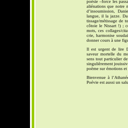
poésie –force les passa
aliénations que notre 
d’insoumission, Dani
langue, il la jazze. 
tissage/métissage de t
côtoie le Nissart !) ; 
mots, ces collages/cit
crie, harmonise soudai
donner cours à une figu
Il est urgent de lire
saveur mortelle du mo
sens tout particulier de
singulièrement jouissiv
poème sur émotions et 
Bienvenue à l’Athanée
Poévie est aussi un sa