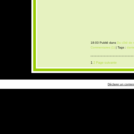
18:03 Publié dans
Du côté de 
Commentaires (1)
| Tags :
danie
1
2
Page suivante
Déclarer un contenu 