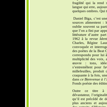
fragilité qui la rend 
langue qui erre, aujour
quelques ombres. Qui to
Daniel Biga, c’est un
sources alimentent : 
oublie souvent sa part
que l’on a fini par appe
littérature d’autre pa
1962 à la revue
Ident
Charles, Régine Lau
convoquée et interrog
des poètes de la Beat G
correspondu pour lui 
multiplicité des voix
œuvre : tons, idée
s’entremêlent pour fa
millefeuilles, produit
craquante à la fois, un
dans
ce Bienvenue à l
Fonds poésie des éditi
Outre ce titre à 
dévastateur, l
’originali
qu’il est précédé de d
plus anciens et aujou
des extraits
d’Histoire