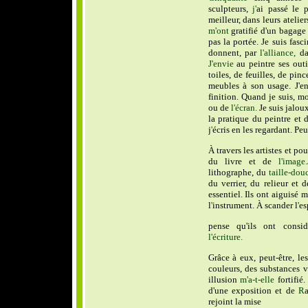
sculpteurs,
j'
ai passé le 
meilleur, dans leurs atelier
m'ont
gratifié d'un bagage 
pas la portée. Je suis fasc
donnent, par
l'alliance,
da
J'envie
au peintre ses outi
toiles, de feuilles, de pinc
meubles à son usage. J'en
finition. Quand je suis, mo
ou de
l'écran.
Je suis jalou
la pratique du peintre et 
j
'
écris en les regardant. Peu
À travers les artistes et pou
du livre et de
l'image.
lithographe, du
taille-douc
du verrier, du relieur et 
essentiel. Ils ont aiguisé m
l
'
instrument. À scander l
'
es
pense qu'ils ont consi
l'écriture.
Grâce à eux, peut-être, le
couleurs, des substances 
illusion
m'a-t-elle
fortifié
d'une exposition et de
R
rejoint la mise