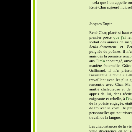
– cela que l’on appelle or
René Char aujourd’hui, sel
Jacques Dupin :
René Char, placé si haut e
premier poète
que j'ai
ren
sortait des années de maqu
Seuls demeurent
et
Fe
poignée de poèmes, il m
'
a
amis dès la première renc
ans. Il
m'a
encouragé, ouver
manière fraternelle. Grâc
Gallimard. Il m'a prése
l
'
assistant à la revue « Ca
travaillant avec les plus g
rencontre avec Char. Ma 
amitié chaleureuse et de
appris de lui, dans récri
exigeante et rebelle, à
l'éc
de la poésie engagée, étai
de trouver sa voix. De pré
personnelles qui nourrissen
travail de la langue.
Les circonstances de la vie
vraie divergence en sous