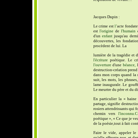
Jacques Dupin :
Le crime est
l’
acte fondate
est
l'origine
de
l'humain
d'un
enfant
jusqu'au derni
découvertes, les fondation
procèdent de lui. La
lumière de la tragédie et
l'écriture
poétique. Le cr
l'ouverture
d'une
béance,
l
destruction-création prend
dans mon corps quand la 
suit, les mots, les phrases
lame inaugurale. Le gouffr
Le meurtre du père et du di
En particulier la « haine
partage, signifie destructi
rosiers attendrissants qui f
chemin vers
l'inconnu.C
poétique », « Ce que je ve
de la poésie,tout à fait cont
Faire le vide, appeler le
qu'elle affronte nue, et da