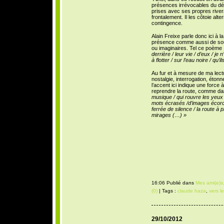
présences irrévocables du déb
prises avec ses propres river
frontalement. Il les côtoie al
contingence.
Alain Freixe parle donc ici à la
présence comme aussi de souv
ou imaginaires. Tel ce poème 
derrière / leur vie / d’eux / j
à flotter / sur l’eau noire / qu’
Au fur et à mesure de ma lectu
nostalgie, interrogation, éton
l’accent ici indique une force 
reprendre la route, comme d
musique / qui rouvre les yeux 
mots écrasés /d’images écorché
ferrée de silence / la route à 
mirages (…) »
16:06 Publié dans
Mes ami(e)s,
(0)
| Tags :
claude haza
,
vers le
29/10/2012