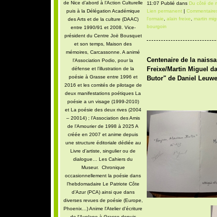
de Nice d’abord à l’Action Culturelle
11:07 Publié dans
Du côté de m
Lien permanent
|
Commentaires
puis à la Délégation Académique
l'ormaie
,
alain freixe
,
martin mig
des Arts et de la culture (DAAC)
bourgoin
entre 1990/91 et 2008. Vice-
président du Centre Joë Bousquet
et son temps, Maison des
mémoires, Carcassonne. A animé
Centenaire de la naiss
l’Association Podio, pour la
Freixe/Martin Miguel da
défense et l’illustration de la
poésie à Grasse entre 1996 et
Butor" de Daniel Leuwe
2016 et les comités de pilotage de
deux manifestations poétiques La
poésie a un visage (1999-2010)
et La poésie des deux rives (2004
– 20014) ; l’Association des Amis
de l’Amourier de 1998 à 2025 A
créée en 2007 et anime depuis
une structure éditoriale dédiée au
Livre d’artiste, singulier ou de
dialogue… Les Cahiers du
Museur. Chronique
occasionnellement la poésie dans
l’hebdomadaire Le Patriote Côte
d’Azur (PCA) ainsi que dans
diverses revues de poésie (Europe,
Phoenix…) Anime l'Atelier d'écriture
de l'Avelane à Grasse depuis