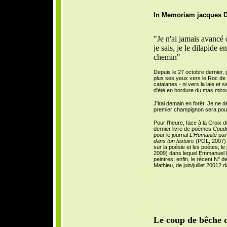
In Memoriam jacques Du
"Je n'ai jamais avancé 
je sais, je le dilapide 
chemin"
Depuis le 27 octobre dernier,
plus ses yeux vers le Roc de
catalanes - ni vers la laie et
d'été en bordure du mas mirou o
J'irai demain en forêt. Je ne 
premier champignon sera pour 
Pour l'heure, face à la Croix 
dernier livre de poèmes
Coudr
pour le journal
L'Humanité
paru
dans ton histoire
(POL, 2007) d
sur la poésie et les poètes; le
2009) dans lequel Emmanuel Lau
peintres; enfin, le récent N° d
Mathieu, de juin/juillet 20012
Le coup de bêche 