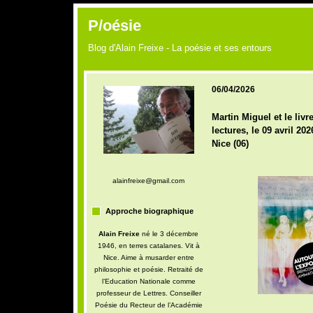
P/oésie
Blog d'Alain Freixe - La poésie et ses entours
06/04/2026
Martin Miguel et le livr
lectures, le 09 avril 20
Nice (06)
alainfreixe@gmail.com
Approche biographique
Alain Freixe
né le 3 décembre
1946, en terres catalanes. Vit à
Nice. Aime à musarder entre
philosophie et poésie. Retraité de
l’Education Nationale comme
professeur de Lettres. Conseiller
Poésie du Recteur de l’Académie