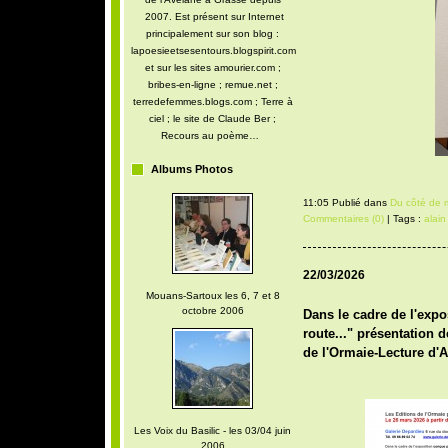
2007. Est présent sur Internet
principalement sur son blog :
lapoesieetsesentours.blogspirit.com
et sur les sites amourier.com ;
bribes-en-ligne ; remue.net ;
terredefemmes.blogs.com ; Terre à
ciel ; le site de Claude Ber ;
Recours au poème…
Albums Photos
11:05 Publié dans
Du côté de m
Commentaires (0)
| Tags :
alain
22/03/2026
Mouans-Sartoux les 6, 7 et 8
octobre 2006
Dans le cadre de l'exp
route..." présentation d
de l'Ormaie-Lecture d'A
Les Voix du Basilic - les 03/04 juin
2006