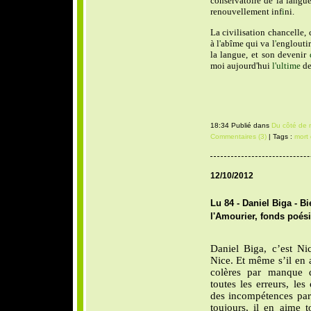
conservatoire de la langue
renouvellement inf
i
ni.
La civilisation chancelle, 
à l
'
abîme qui va l
'
engloutir
la langue, et son devenir
moi aujourd'hui
l'ultime
de
18:34 Publié dans
Du côté de 
Commentaires (3)
| Tags :
mort
12/10/2012
Lu 84 - Daniel Biga - B
l'Amourier, fonds poés
Daniel Biga, c’est N
Nice. Et même s’il en a
colères par manque d’
toutes les erreurs, les
des incompétences parf
toujours, il en aime 