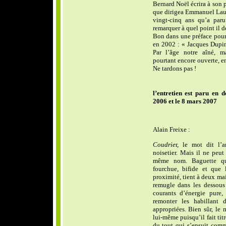
Bernard Noël écrira à son
que dirigea Emmanuel Laug
vingt-cinq ans qu’a par
remarquer à quel point il 
Bon dans une préface pour
en 2002 : « Jacques Dupin
Par l’âge notre aîné, ma
pourtant encore ouverte, en
Ne tardons pas !
l’entretien est paru en 
2006 et le 8 mars 2007
Alain Freixe :
Coudrie
r, le mot dit l
noisetier. Mais il ne peut
même nom. Baguette qui
fourchue, bifide et que
proximité, tient à deux mai
remugle dans les dessous 
courants d’énergie pure, 
remonter les habillant 
appropriées. Bien sûr, le 
lui-même puisqu’il fait ti
du tout qui s’ensuit comme