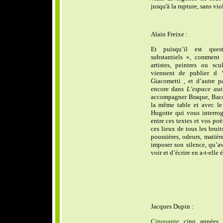
jusqu'à la rupture, sans vi
Alain Freixe :
Et puisqu’il est ques
substantiels », comment 
artistes, peintres ou scu
viennent de publier d ‘
Giacometti , et d’autre p
encore dans
L’espace aut
accompagner Braque, Bacon
la même table et avec le
Hugotte qui vous interro
entre ces textes et vos poèm
ces lieux de tous les bruit
poussières, odeurs, matièr
imposer son silence, qu’a
voir et d’écrire en a-t-elle 
Jacques Dupin :
Cinquante
cinq années