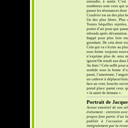
entendre, à sentir. C’est
nombreux sont ceux qui sav
passer les résonances dont 
Coudrier
est un des plus b
Un des plus libres. Plus 
Toutes béquilles rejetée
portes d’air pour que passe
rebonds après dévastation.
frappé pour plus loin en
grondant. De cela dont tou
Cela qui va s’écrire au plus
sous forme toujours nouvel
n’exprime plus de sens m
ignore/On renaît nus dans l
Au frais ! Cela suffit pour 
sordide sous la forme d’u
passé, l’amertume, l’angois
un cadavre à déplacer/loin 
face au vent, bouche ouver
prend place parmi ceux qu
« la santé de demain ».
Portrait de Jacque
Acteur essentiel de son si
événement : entretien avec
propos font partie d’un l
publiée à l’occasion d
intégralement par la revue