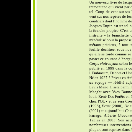
Un nouveau livre de Jacqu
tramontane qui vient par 
tel. Coup de vent sur ses 
vent sur nos repères de lec
coudriers dont l’homme des 
Jacques Dupin est un tel h
la fourche propice. C’est 
instruite - la branchette
minéralisé pour la propose
métaux précieux, à tout «
feuille déchirée, sous nos 
qu’elle se torde comme se 
passer ce courant d’énerg
Corps clairvoyant
selon le
publié en 1999 dans la co
l’Embrasure, Dehors et Une
Né en 1927 à Privas en Ard
du voyage
— réédité aujo
Lévis Mano. Il sera parmi 
Maeght avec Yves Bonnef
louis-René Des Forêts en 
chez POL - et ce sera
Con
(1996),
Ecart
(2000),
De s
(2001) et aujourd’hui
Cou
Farrago,
Alberto Giacome
Tàpies en 2005. Son acti
nombreuses interventions 
plupart sont reprises dans