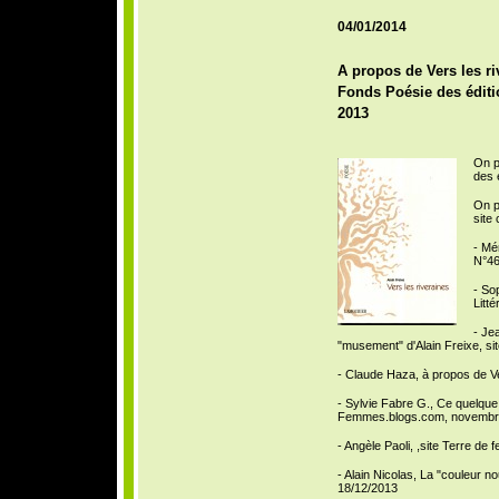
04/01/2014
A propos de Vers les ri
Fonds Poésie des édit
2013
On p
des 
On p
site
- Mé
N°46
- So
Litt
- Je
"musement" d'Alain Freixe, si
- Claude Haza, à propos de Ve
- Sylvie Fabre G., Ce quelque 
Femmes.blogs.com, novembr
- Angèle Paoli, ,site Terre 
- Alain Nicolas, La "couleur no
18/12/2013