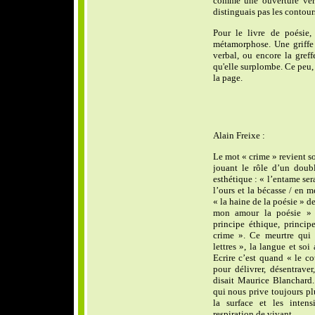
comme une ouverture ver
distinguais pas les contou
Pour le livre de poésie, 
métamorphose. Une griffe 
verbal, ou encore la greff
qu'elle surplombe. Ce peu, 
la page.
Alain Freixe :
Le mot « crime » revient s
jouant le rôle d’un doub
esthétique : « l’entame se
l’ours et la bécasse / en 
« la haine de la poésie » 
mon amour la poésie » 
principe éthique, princip
crime ». Ce meurtre qui f
lettres », la langue et so
Ecrire c’est quand « le co
pour délivrer, désentrave
disait Maurice Blanchard
qui nous prive toujours plu
la surface et les inten
respiration de vivant…