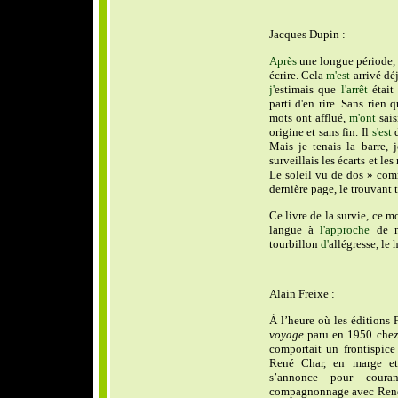
Jacques Dupin :
Après
une longue période, p
écrire. Cela
m'est
arrivé déj
j'
estimais que
l'arrêt
était 
parti d'en rire. Sans rien q
mots ont afflué,
m'ont
sais
origine et sans fin. Il
s'est
d
Mais je tenais la barre, 
surveillais les écarts et le
Le soleil vu de dos » comm
dernière page, le trouvant t
Ce livre de la survie, ce 
langue à
l'approche
de m
tourbillon
d'
allégresse, le
Alain Freixe :
À l’heure où les éditions 
voyage
paru en 1950 chez
comportait un frontispic
René Char, en marge e
s’annonce pour coura
compagnonnage avec René 