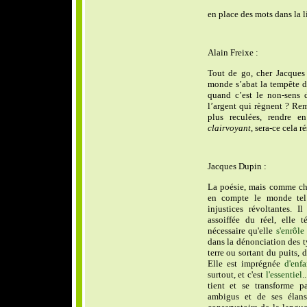
en place des mots dans la li
Alain Freixe :
Tout de go, cher Jacques
monde s’abat la tempête de
quand c’est le non-sens 
l’argent qui règnent ? Rem
plus reculées, rendre e
clairvoyant
, sera-ce cela ré
Jacques Dupin :
La poésie, mais comme ch
en compte le monde tel q
injustices révoltantes. I
assoiffée du réel, elle 
nécessaire qu'elle
s'enrôle
dans la dénonciation des t
terre ou sortant du puits, 
Elle est imprégnée
d'enf
surtout, et c'est
l'essentiel
.
tient et se transforme 
ambigus et de ses élans