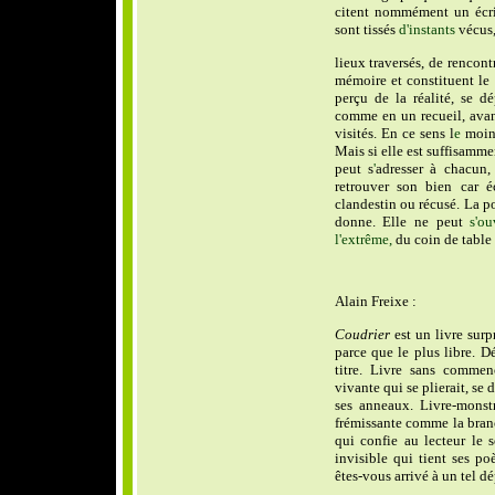
citent nommément un écri
sont tissés
d'instants
vécus,
lieux traversés, de rencont
mémoire et constituent le
perçu de la réalité, se d
comme en un recueil, ava
visités. En ce sens l
e
moin
Mais si elle est suffisamm
peut s
'
adresser à chacun,
retrouver son bien car é
clandestin ou récusé. La po
donne. Elle ne peut
s'ou
l'extrême,
du coin de table
Alain Freixe :
Coudrier
est un livre surp
parce que le plus libre. 
titre. Livre sans comme
vivante qui se plierait, se 
ses anneaux. Livre-monst
frémissante comme la branc
qui confie au lecteur le s
invisible qui tient ses p
êtes-vous arrivé à un tel d