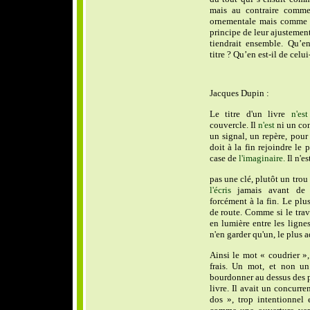
mais au contraire comme
ornementale mais comme fa
principe de leur ajustement
tiendrait ensemble. Qu’en
titre ? Qu’en est-il de cel
Jacques Dupin :
Le titre d'un livre
n'est
couvercle. Il
n'est
ni un con
un signal, un repère, pour
doit à la fin rejoindre le
case de
l'imaginaire.
Il n'es
pas une clé, plutôt un trou 
l'écris
jamais avant de
forcément à la fin. Le plu
de route. Comme si le tra
en lumière entre les lignes.
n'en garder qu'un, le plus
Ainsi le mot « coudrier »
frais. Un mot, et non un 
bourdonner au dessus des
livre. Il avait un concurre
dos », trop intentionnel