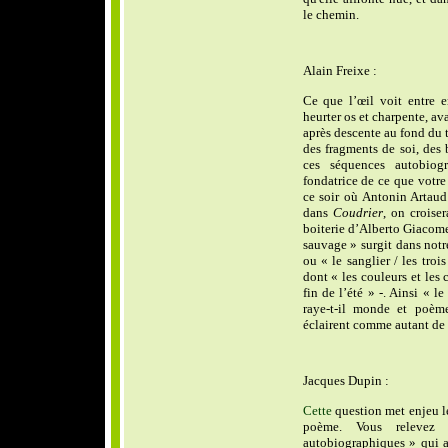
le chemin.
Alain Freixe :
Ce que l’œil voit entre e
heurter os et charpente, av
après descente au fond du t
des fragments de soi, des 
ces séquences autobiog
fondatrice de ce que votr
ce soir où Antonin Artaud 
dans
Coudrier
, on croise
boiterie d’Alberto Giacome
sauvage » surgit dans notr
ou « le sanglier / les tro
dont « les couleurs et les 
fin de l’été » -. Ainsi « le
raye-t-il monde et poème
éclairent comme autant de 
Jacques Dupin :
Cette
question met enjeu le 
poème. Vous relevez
autobiographiques » qui ap