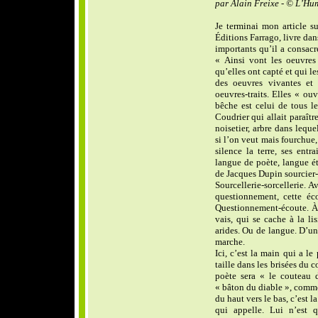
par Alain Freixe - © L’Hu
Je terminai mon article s
Éditions Farrago, livre da
importants qu’il a consacr
« Ainsi vont les oeuvres 
qu’elles ont capté et qui le
des oeuvres vivantes et
oeuvres-traits. Elles « o
bêche est celui de tous le
Coudrier qui allait paraîtr
noisetier, arbre dans lequ
si l’on veut mais fourchue,
silence la terre, ses entr
langue de poète, langue é
de Jacques Dupin sourcier-s
Sourcellerie-sorcellerie. A
questionnement, cette éc
Questionnement-écoute. À 
vais, qui se cache à la lis
arides. Ou de langue. D’u
marche.
Ici, c’est la main qui a le
taille dans les brisées du
poète sera « le couteau d
« bâton du diable », comme l
du haut vers le bas, c’est l
qui appelle. Lui n’est 