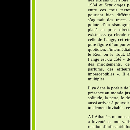
1984 et
Sept anges
pa
entre ces trois texte
pourtant bien différ
s’agissait des traces 
pointe d’un sismogra
placé en prise direc
existence, ça circule e
celle de l’ange, cet é
pure figure d’ un pur e
quotidien, l’intermédia
le Rien ou le Tout, D
l’ange est du côté « d
des miroitements, de
parfums, des effleu
imperceptibles ». Il 
multiples.
Il ya dans la poésie de
présence au monde jusq
solitude, la perte, le 
aussi arriver à pouvoir
totalement invitable, ce
A l’Athanée, on nous at
a inventé ce mot-valis
relation d’infusant/infus