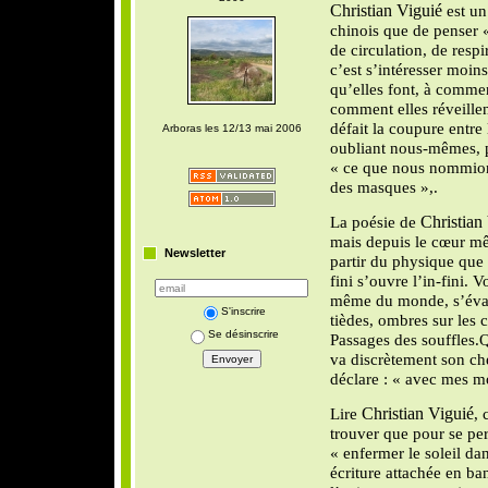
Christian Viguié
est un
chinois que de penser «
de circulation, de respi
c’est s’intéresser moin
qu’elles font, à commen
comment elles réveillen
défait la coupure entre 
Arboras les 12/13 mai 2006
oubliant nous-mêmes, 
« ce que nous nommions 
des masques »,.
La poésie de
Christian
mais depuis le cœur mê
Newsletter
partir du physique que 
fini s’ouvre l’in-fini.
Vo
même du monde, s’évas
S'inscrire
tièdes, ombres sur les 
Se désinscrire
Passages des souffles.
Q
va discrètement son che
déclare : « avec mes mo
Lire
Christian Viguié
, 
trouver que pour se per
« enfermer le soleil da
écriture attachée en b