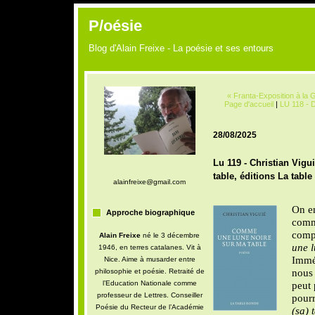
P/oésie
Blog d'Alain Freixe - La poésie et ses entours
« Franta-Exposition à la 
Page d'accueil
|
LU 118 - D
28/08/2025
Lu 119 - Christian Vig
table, éditions La table
alainfreixe@gmail.com
On en
Approche biographique
comme
compa
Alain Freixe
né le 3 décembre
une l
1946, en terres catalanes. Vit à
Immé
Nice. Aime à musarder entre
nous 
philosophie et poésie. Retraité de
l’Education Nationale comme
peut 
professeur de Lettres. Conseiller
pourr
Poésie du Recteur de l’Académie
(sa) 