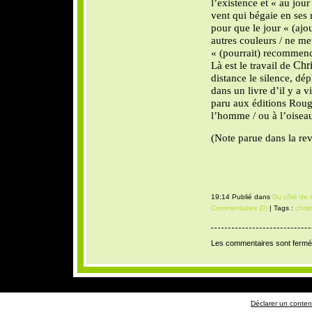
l’existence et « au jour
vent qui bégaie en ses 
pour que le jour « (ajo
autres couleurs / ne me
« (pourrait) recommence
Là est le travail de
Chri
distance le silence, dép
dans un livre d’il y a v
paru aux éditions Roug
l’homme / ou à l’oise
(Note parue d
19:14 Publié dans
Du côté de 
Commentaires (0)
| Tags :
chris
Les commentaires sont fermé
Déclarer un contenu 