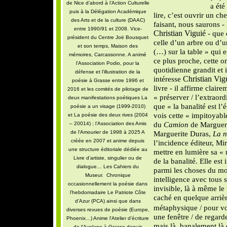
de Nice d’abord à l’Action Culturelle
a été
puis à la Délégation Académique
lire, c’est ouvrir un ch
des Arts et de la culture (DAAC)
faisant, nous saurons - 
entre 1990/91 et 2008. Vice-
Christian Viguié
- que 
président du Centre Joë Bousquet
celle d’un arbre ou d’
et son temps, Maison des
(…) sur la table » qui 
mémoires, Carcassonne. A animé
ce plus proche, cette o
l’Association Podio, pour la
quotidienne grandit et 
défense et l’illustration de la
intéresse
Christian Vig
poésie à Grasse entre 1996 et
livre - il affirme clair
2016 et les comités de pilotage de
« préserver / l’extraor
deux manifestations poétiques La
que « la banalité est l’é
poésie a un visage (1999-2010)
vois cette « impitoyab
et La poésie des deux rives (2004
du
Camion
de Margueri
– 20014) ; l’Association des Amis
de l’Amourier de 1998 à 2025 A
Marguerite Duras,
La n
créée en 2007 et anime depuis
l’incidence éditeur, Mir
une structure éditoriale dédiée au
mettre en lumière sa « n
Livre d’artiste, singulier ou de
de la banalité. Elle est 
dialogue… Les Cahiers du
parmi les choses du mon
Museur. Chronique
intelligence avec tous 
occasionnellement la poésie dans
invisible, là à même le 
l’hebdomadaire Le Patriote Côte
caché en quelque arriè
d’Azur (PCA) ainsi que dans
métaphysique / pour voir
diverses revues de poésie (Europe,
une fenêtre / de regard
Phoenix…) Anime l'Atelier d'écriture
mais là, banalement là 
de l'Avelane à Grasse depuis