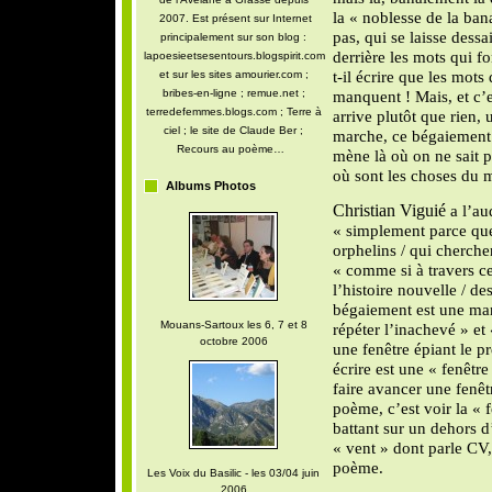
la « noblesse de la ban
2007. Est présent sur Internet
pas, qui se laisse dessa
principalement sur son blog :
derrière les mots qui f
lapoesieetsesentours.blogspirit.com
t-il écrire que les mots
et sur les sites amourier.com ;
bribes-en-ligne ; remue.net ;
manquent ! Mais, et c’e
terredefemmes.blogs.com ; Terre à
arrive plutôt que rien, 
ciel ; le site de Claude Ber ;
marche, ce bégaiement
Recours au poème…
mène là où on ne sait pa
où sont les choses du 
Albums Photos
Christian Viguié
a l’au
« simplement parce que 
orphelins / qui cherchent
« comme si à travers 
l’histoire nouvelle / d
bégaiement est une mani
Mouans-Sartoux les 6, 7 et 8
répéter l’inachevé » et
octobre 2006
une fenêtre épiant le pr
écrire est une « fenêtre 
faire avancer une fenêtr
poème, c’est voir la « 
battant sur un dehors d’
« vent » dont parle CV,
poème.
Les Voix du Basilic - les 03/04 juin
2006