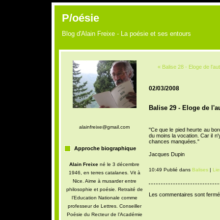
P/oésie
Blog d'Alain Freixe - La poésie et ses entours
« Balise 28 - Eloge de l'aut
02/03/2008
Balise 29 - Eloge de l'au
alainfreixe@gmail.com
"Ce que le pied heurte au bor
du moins la vocation. Car il n
chances manquées."
Approche biographique
Jacques Dupin
Alain Freixe
né le 3 décembre
10:49 Publié dans
Balises
|
Li
1946, en terres catalanes. Vit à
Nice. Aime à musarder entre
philosophie et poésie. Retraité de
Les commentaires sont fermé
l’Education Nationale comme
professeur de Lettres. Conseiller
Poésie du Recteur de l’Académie