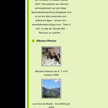
2007. Est présent sur Internet
principalement sur son blog :
lapoesieetsesentours.blogspirit.com
et sur les sites amourier.com ;
bribes-en-ligne ; remue.net ;
terredefemmes.blogs.com ; Terre à
ciel ; le site de Claude Ber ;
Recours au poème…
Albums Photos
Mouans-Sartoux les 6, 7 et 8
octobre 2006
Les Voix du Basilic - les 03/04 juin
2006