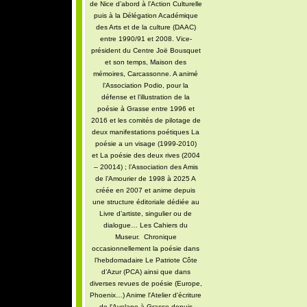
de Nice d’abord à l’Action Culturelle
puis à la Délégation Académique
des Arts et de la culture (DAAC)
entre 1990/91 et 2008. Vice-
président du Centre Joë Bousquet
et son temps, Maison des
mémoires, Carcassonne. A animé
l’Association Podio, pour la
défense et l’illustration de la
poésie à Grasse entre 1996 et
2016 et les comités de pilotage de
deux manifestations poétiques La
poésie a un visage (1999-2010)
et La poésie des deux rives (2004
– 20014) ; l’Association des Amis
de l’Amourier de 1998 à 2025 A
créée en 2007 et anime depuis
une structure éditoriale dédiée au
Livre d’artiste, singulier ou de
dialogue… Les Cahiers du
Museur. Chronique
occasionnellement la poésie dans
l’hebdomadaire Le Patriote Côte
d’Azur (PCA) ainsi que dans
diverses revues de poésie (Europe,
Phoenix…) Anime l'Atelier d'écriture
de l'Avelane à Grasse depuis