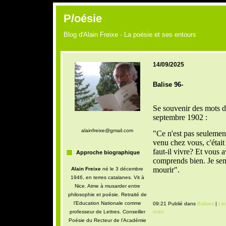
P/oésie
Blog d'Alain Freixe - La poésie et ses entours
14/09/2025
Balise 96-
Se souvenir des mots d
septembre 1902 :
alainfreixe@gmail.com
"Ce n'est pas seulement
venu chez vous, c'éta
faut-il vivre? Et vous a
Approche biographique
comprends bien. Je sens 
mourir".
Alain Freixe
né le 3 décembre
1946, en terres catalanes. Vit à
Nice. Aime à musarder entre
philosophie et poésie. Retraité de
l’Education Nationale comme
09:21 Publié dans
Balises
|
Li
professeur de Lettres. Conseiller
rodin
Poésie du Recteur de l’Académie