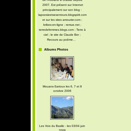
2007. Est présent sur Internet
principalement sur son blog :
lapoesieetsesentours.blogspirit.com
et sur les sites amourier.com ;
bribes-en-ligne ; remue.net ;
terredefemmes.blogs.com ; Terre à
ciel ; le site de Claude Ber ;
Recours au poème…
Albums Photos
Mouans-Sartoux les 6, 7 et 8
octobre 2006
Les Voix du Basilic - les 03/04 juin
2006