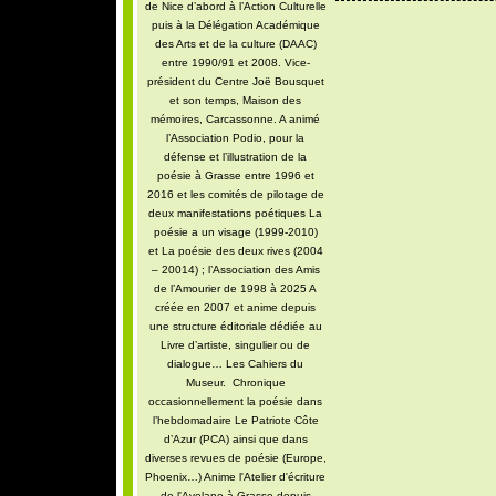
de Nice d’abord à l’Action Culturelle
puis à la Délégation Académique
des Arts et de la culture (DAAC)
entre 1990/91 et 2008. Vice-
président du Centre Joë Bousquet
et son temps, Maison des
mémoires, Carcassonne. A animé
l’Association Podio, pour la
défense et l’illustration de la
poésie à Grasse entre 1996 et
2016 et les comités de pilotage de
deux manifestations poétiques La
poésie a un visage (1999-2010)
et La poésie des deux rives (2004
– 20014) ; l’Association des Amis
de l’Amourier de 1998 à 2025 A
créée en 2007 et anime depuis
une structure éditoriale dédiée au
Livre d’artiste, singulier ou de
dialogue… Les Cahiers du
Museur. Chronique
occasionnellement la poésie dans
l’hebdomadaire Le Patriote Côte
d’Azur (PCA) ainsi que dans
diverses revues de poésie (Europe,
Phoenix…) Anime l'Atelier d'écriture
de l'Avelane à Grasse depuis