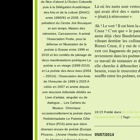
de Nice d’abord à l’Action Culturelle
Là où les nuits sont verte
puis à la Délégation Académique
qui avait rêvé des « nuits
des Arts et de la culture (DAAC)
« (était) à réinventer ».
entre 1990/91 et 2008. Vice-
président du Centre Joë Bousquet
Ah ! Le vert ! Il est bien 
et son temps, Maison des
Crusz ! C’est que « le par
mémoires, Carcassonne. A animé
aussi déjà chez Baudelair
l’Association Podio, pour la
vibrant derrière les colli
défense et l’illustration de la
Rienzi Crusz, il y eut de 
poésie à Grasse entre 1996 et
vert ces fragments de pays
2016 et les comités de pilotage de
reviennent dans les poèmes
deux manifestations poétiques La
ce travail de terrassier et
elle cherche à déboucher à
poésie a un visage (1999-2010)
besoin, vous le trouverez
et La poésie des deux rives (2004
souffle entre les poèmes, e
– 20014) ; l’Association des Amis
de l’Amourier de 1998 à 2025 A
créée en 2007 et anime depuis
une structure éditoriale dédiée au
Livre d’artiste, singulier ou de
dialogue… Les Cahiers du
Museur. Chronique
19:15 Publié dans
Du côté de 
occasionnellement la poésie dans
Commentaires (1)
| Tags :
rienz
l’hebdomadaire Le Patriote Côte
d’Azur (PCA) ainsi que dans
diverses revues de poésie (Europe,
05/07/2014
Phoenix…) Anime l'Atelier d'écriture
de l'Avelane à Grasse depuis