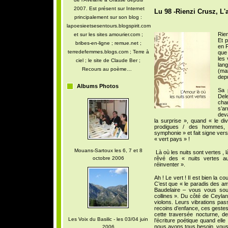
2007. Est présent sur Internet
Lu 98 -Rienzi Crusz, L'
principalement sur son blog :
lapoesieetsesentours.blogspirit.com
Rien
et sur les sites amourier.com ;
Et p
bribes-en-ligne ; remue.net ;
en F
terredefemmes.blogs.com ; Terre à
que
les 
ciel ; le site de Claude Ber ;
lan
Recours au poème…
(ma
depu
Albums Photos
Sa 
Del
cha
s’a
dev
la surprise », quand « le div
prodigues / des hommes,
symphonie » et fait signe vers
« vert pays » !
Mouans-Sartoux les 6, 7 et 8
Là où les nuits sont vertes , 
octobre 2006
rêvé des « nuits vertes aux
réinventer ».
Ah ! Le vert ! Il est bien la 
C’est que « le paradis des amo
Baudelaire – vous vous sou
collines ». Du côté de Ceylan,
violons. Leurs vibrations pa
recoins d’enfance, ces geste
cette traversée nocturne, de
Les Voix du Basilic - les 03/04 juin
l’écriture poétique quand elle
nous avons tous besoin, vous
2006