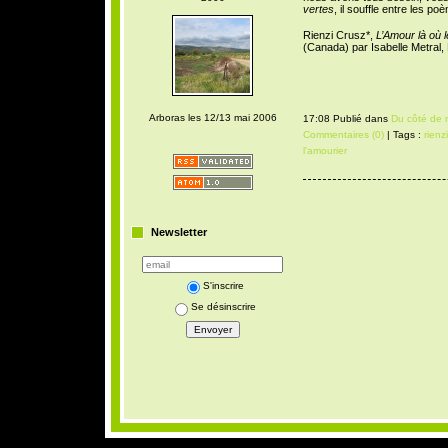
vertes
, il souffle entre les p
Rienzi Crusz*,
L’Amour là où l
(Canada) par Isabelle Metral,
Arboras les 12/13 mai 2006
17:08 Publié dans
Du côté de 
Commentaires (0)
| Tags :
rienz
l'amourier
Newsletter
S'inscrire
Se désinscrire