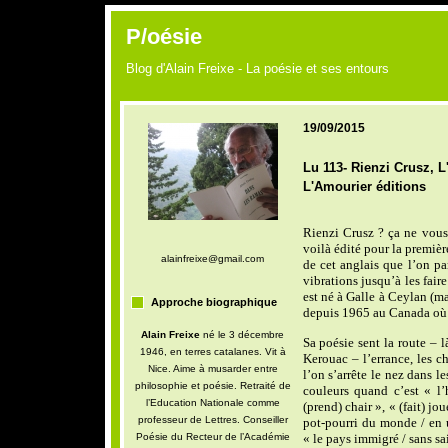
P/oésie
Blog d'Alain Freixe - La poésie et ses entours
19/09/2015
Lu 113- Rienzi Crusz, L
L'Amourier éditions
Rienzi Crusz ? ça ne vous 
voilà édité pour la premièr
alainfreixe@gmail.com
de cet anglais que l’on pa
vibrations jusqu’à les fai
est né à Galle à Ceylan (ma
Approche biographique
depuis 1965 au Canada où i
Alain Freixe
né le 3 décembre
Sa poésie sent la route – l
1946, en terres catalanes. Vit à
Kerouac – l’errance, les c
Nice. Aime à musarder entre
l’on s’arrête le nez dans l
philosophie et poésie. Retraité de
couleurs quand c’est « l’
l’Education Nationale comme
(prend) chair », « (fait) j
professeur de Lettres. Conseiller
pot-pourri du monde / en 
Poésie du Recteur de l’Académie
« le pays immigré / sans sai