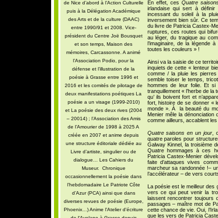
En effet, ces
Quatre saisons
de Nice d’abord à l’Action Culturelle
irlandaise qui sert à définir
puis à la Délégation Académique
incessant du soleil à la plu
des Arts et de la culture (DAAC)
inversement bien sûr. Ce te
du livre de Patricia Castex-Men
entre 1990/91 et 2008. Vice-
ruptures, ces routes qui bifu
président du Centre Joë Bousquet
au léger, du tragique au com
l’imaginaire, de la légende à 
et son temps, Maison des
toutes les couleurs » !
mémoires, Carcassonne. A animé
l’Association Podio, pour la
Ainsi va la saisie de ce terri
inquiets de cette « lenteur bi
défense et l’illustration de la
comme / la pluie les pierres »
poésie à Grasse entre 1996 et
semble toiser le temps, trico
hommes de leur folie. Et s
2016 et les comités de pilotage de
tranquillement « l’herbe de l
deux manifestations poétiques La
qu’ ils boivent fort et n’appar
poésie a un visage (1999-2010)
fort, histoire de se donner « 
monde ». À
la beauté du mo
et La poésie des deux rives (2004
Menier mêle la dénonciation 
– 20014) ; l’Association des Amis
comme ailleurs, accablent le
de l’Amourier de 1998 à 2025 A
Quatre saisons en un jour
, 
créée en 2007 et anime depuis
quatre paroles pour structure
une structure éditoriale dédiée au
Galway Kinnel, la troisième 
Quatre hommages à ces hom
Livre d’artiste, singulier ou de
Patricia Castex-Menier dével
dialogue… Les Cahiers du
faite d’attaques vives co
marcheur sa randonnée !– u
Museur. Chronique
l’accélérateur – de vers cour
occasionnellement la poésie dans
l’hebdomadaire Le Patriote Côte
La poésie est le meilleur des g
vers ce qui peut venir la tro
d’Azur (PCA) ainsi que dans
laissent rencontrer toujours
diverses revues de poésie (Europe,
passages – maître mot de Patri
Phoenix…) Anime l'Atelier d'écriture
cette chance de vie. Oui, l’Ir
que les vers de Patricia Caste
de l'Avelane à Grasse depuis