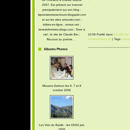
2007. Est présent sur Internet
principalement sur son blog :
lapoesieetsesentours.blogspirit.com
et sur les sites amourier.com ;
bribes-en-ligne ; remue.net ;
terredefemmes.blogs.com ; Terre à
ciel ; le site de Claude Ber ;
10:56 Publié dans
Du côté de 
Commentaires (0)
| Tags :
irlan
Recours au poème…
Albums Photos
Mouans-Sartoux les 6, 7 et 8
octobre 2006
Les Voix du Basilic - les 03/04 juin
2006