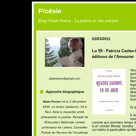
P/oésie
Blog d'Alain Freixe - La poésie et ses entours
02/03/2011
Lu 59 - Patricia Castex
éditions de l'Amourier
Vou
por
Qua
alainfreixe@gmail.com
Men
lég
pou
Approche biographique
dira
tour
tou
Alain Freixe
né le 3 décembre
1946, en terres catalanes. Vit à
Et q
Nice. Aime à musarder entre
Il 
philosophie et poésie. Retraité de
tou
l’Education Nationale comme
comme aux premiers temps du 
à un certain Bloody Sunday ;
professeur de Lettres. Conseiller
sa météo si particulière qu’elle a
Poésie du Recteur de l’Académie