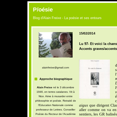
P/oésie
Blog d'Alain Freixe - La poésie et ses entours
15/02/2014
Lu 97- Et voici la chan
Accents graves/accents
d
alainfreixe@gmail.com
s
l
m
Approche biographique
D
Alain Freixe
né le 3 décembre
v
1946, en terres catalanes. Vit à
Nice. Aime à musarder entre
c
philosophie et poésie. Retraité de
aigus
que dirigent Clau
l’Education Nationale comme
aller comme on va en 
professeur de Lettres. Conseiller
sentiers, les GR balis
Poésie du Recteur de l’Académie