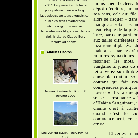
moins bien ficelées. 
2007. Est présent sur Internet
dépôt d’écriture, un 
principalement sur son blog :
son sens, cela qui file
lapoesieetsesentours.blogspirit.com
alors se risquer « dan
et sur les sites amourier.com ;
manque » selon les mot
bribes-en-ligne ; remue.net ;
beau risque de la poés
terredefemmes.blogs.com ; Terre à
livre, par cette partit
ciel ; le site de Claude Ber ;
aux tailles différentes,
Recours au poème…
bizarrement placés,
d
mais aussi par ces répé
Albums Photos
ruptures syntaxiques…
résonner les mots, 
Sanguinetti, jouez de 
retrouverez son timbre
chose de continu sous
courant qui fait ava
comprendrez pourquoi 
Mouans-Sartoux les 6, 7 et 8
poésie « il y a quelq
octobre 2006
sens : la résonance » 
d’Hélène Sanguinetti, un
chante c’est à cont
quand c’est le con
commencement, ce mo
arrive.
Les Voix du Basilic - les 03/04 juin
Et certes la l
2006