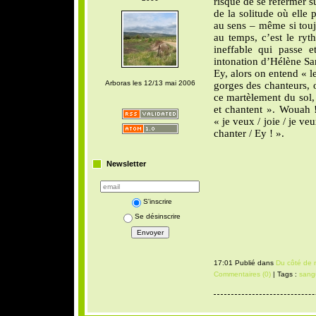
risque de se refermer s
de la solitude où elle 
au sens – même si tou
au temps, c’est le ryth
ineffable qui passe e
intonation d’Hélène Sang
Ey, alors on entend « le
Arboras les 12/13 mai 2006
gorges des chanteurs, 
ce martèlement du sol, 
et chantent ». Wouah 
« je veux / joie / je veu
chanter / Ey ! ».
Newsletter
S'inscrire
Se désinscrire
17:01 Publié dans
Du côté de 
Commentaires (0)
| Tags :
sangu