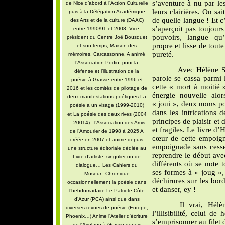
s’aventure à nu par les
de Nice d’abord à l’Action Culturelle
leurs clairières. On sai
puis à la Délégation Académique
de quelle langue ! Et c
des Arts et de la culture (DAAC)
s’aperçoit pas toujour
entre 1990/91 et 2008. Vice-
pouvoirs, langue qu’
président du Centre Joë Bousquet
propre et lisse de tout
et son temps, Maison des
pureté.
mémoires, Carcassonne. A animé
l’Association Podio, pour la
Avec Hélène S
défense et l’illustration de la
parole se cassa parmi le
poésie à Grasse entre 1996 et
cette « mort à moitié »
2016 et les comités de pilotage de
énergie nouvelle alor
deux manifestations poétiques La
« joui », deux noms pou
poésie a un visage (1999-2010)
dans les intrications 
et La poésie des deux rives (2004
principes de plaisir et d
– 20014) ; l’Association des Amis
et fragiles. Le livre d
de l’Amourier de 1998 à 2025 A
cœur de cette empoigna
créée en 2007 et anime depuis
empoignade sans cesse 
une structure éditoriale dédiée au
reprendre le début ave
Livre d’artiste, singulier ou de
différents où se note 
dialogue… Les Cahiers du
ses formes à « joug »,
Museur. Chronique
déchirures sur les bor
occasionnellement la poésie dans
et danser, ey !
l’hebdomadaire Le Patriote Côte
d’Azur (PCA) ainsi que dans
Il vrai, Hélè
diverses revues de poésie (Europe,
l’illisibilité, celui 
Phoenix…) Anime l'Atelier d'écriture
s’emprisonner au filet 
de l'Avelane à Grasse depuis