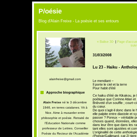
P/oésie
Blog d'Alain Freixe - La poésie et ses entours
« Balise 30-
|
Page d'accuei
suiv
31/03/2008
Lu 23 - Haiku - Anthol
alainfreixe@gmail.com
Le mendiant –
Il porte le ciel et la terre
Pour habit d’été
Approche biographique
Ce haiku d’été de Kikakou, je 
poétique que Corinne Atlan et 
Alain Freixe
né le 3 décembre
Brièveté d’un souffle ; court-c
du cœur.
1946, en terres catalanes. Vit à
De quoi s’agit-il donc dans l
Nice. Aime à musarder entre
elle palpite entre diastole et
passer ? Poreux – véritable pu
philosophie et poésie. Retraité de
choses quand, étonnées, elle
l’Education Nationale comme
dans leur être que dans les ra
professeur de Lettres. Conseiller
tant elles sont ajustées et c
L’originalité de cette
anthologi
Poésie du Recteur de l’Académie
(Poésie/
Gallimard, cat 2
)
tient