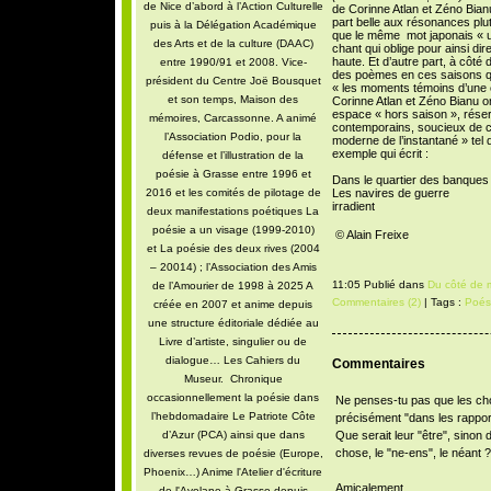
de Nice d’abord à l’Action Culturelle
de Corinne Atlan et Zéno Bianu
part belle aux résonances plut
puis à la Délégation Académique
que le même mot japonais « u
des Arts et de la culture (DAAC)
chant qui oblige pour ainsi dire
haute. Et d’autre part, à côté de
entre 1990/91 et 2008. Vice-
des poèmes en ces saisons qui 
président du Centre Joë Bousquet
« les moments témoins d’une 
et son temps, Maison des
Corinne Atlan et Zéno Bianu on
espace « hors saison », réser
mémoires, Carcassonne. A animé
contemporains, soucieux de c
l’Association Podio, pour la
moderne de l’instantané » te
exemple qui écrit :
défense et l’illustration de la
poésie à Grasse entre 1996 et
Dans le quartier des banques
2016 et les comités de pilotage de
Les navires de guerre
irradient
deux manifestations poétiques La
poésie a un visage (1999-2010)
© Alain Freixe
et La poésie des deux rives (2004
– 20014) ; l’Association des Amis
11:05 Publié dans
Du côté de m
de l’Amourier de 1998 à 2025 A
Commentaires (2)
| Tags :
Poés
créée en 2007 et anime depuis
une structure éditoriale dédiée au
Livre d’artiste, singulier ou de
dialogue… Les Cahiers du
Commentaires
Museur. Chronique
occasionnellement la poésie dans
Ne penses-tu pas que les ch
l’hebdomadaire Le Patriote Côte
précisément "dans les rapport
d’Azur (PCA) ainsi que dans
Que serait leur "être", sinon 
chose, le "ne-ens", le néant ?
diverses revues de poésie (Europe,
Phoenix…) Anime l'Atelier d'écriture
Amicalement,
de l'Avelane à Grasse depuis