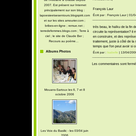
2007. Est présent sur Internet
François Laur
principalement sur son blog :
Écrit par : François Laur | 01/
lapoesieetsesentours.blogspirit.com
et sur les sites amourier.com ;
bribes-en-ligne ; remue.net ;
très beau, le haïku de la fin d
terredefemmes.blogs.com ; Terre à
circuite la représentation? il
ciel ; le site de Claude Ber ;
en construire, et des représe
Recours au poème…
traitement, juste à côté de l
temps que l'on peut avoir si 
Albums Photos
Écrit par :
Isabelle
| 13/04/200
Les commentaires sont fermé
Mouans-Sartoux les 6, 7 et 8
octobre 2006
Les Voix du Basilic - les 03/04 juin
2006