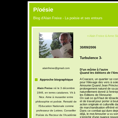
P/oésie
Blog d'Alain Freixe - La poésie et ses entours
« Alain Freixe & Anne Sla
30/09/2006
Turbulence 3-
alainfreixe@gmail.com
D’un mûrier à l’autre
Quand les éditions de l’Am
A Coaraze, un quartier se consa
Approche biographique
pour l’élevage des vers à soie ;
Amourier.Quand Jean Princivall
Alain Freixe
né le 3 décembre
prolongement naturel de sa pass
naturellement donné à l’entrepr
1946, en terres catalanes. Vit à
les Editions de l’Amourier.
Nice. Aime à musarder entre
On sait ce qu’il faut de ténacit
et de travail pour porter à bo
philosophie et poésie. Retraité de
action originale et culturelle
l’Education Nationale comme
de marchandisation effréné et 
professeur de Lettres. Conseiller
Dans ce combat qui dure dep
déjà, le mot Amourier a vu so
Poésie du Recteur de l’Académie
s’enrichir d’une nuance nouvelle