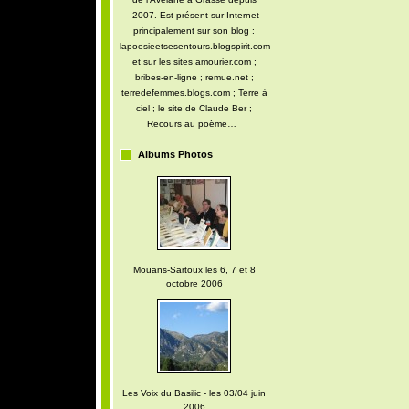
2007. Est présent sur Internet
principalement sur son blog :
lapoesieetsesentours.blogspirit.com
et sur les sites amourier.com ;
bribes-en-ligne ; remue.net ;
terredefemmes.blogs.com ; Terre à
ciel ; le site de Claude Ber ;
Recours au poème…
Albums Photos
Mouans-Sartoux les 6, 7 et 8
octobre 2006
Les Voix du Basilic - les 03/04 juin
2006