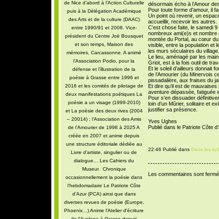
de Nice d’abord à l’Action Culturelle
désormais écho à l’Amour des 
Pour toute forme d’amour, il fau
puis à la Délégation Académique
Un point où revenir, un espac
des Arts et de la culture (DAAC)
accueillir, recevoir les autres.
C’est chose faite, le samedi 
entre 1990/91 et 2008. Vice-
nombreux ami(e)s et nombre d’
président du Centre Joë Bousquet
montée du Portal, au cœur du 
et son temps, Maison des
visible, entre la population et
les murs séculaires du village
mémoires, Carcassonne. A animé
Le lieu, aménagé par les main
l’Association Podio, pour la
Griot, est à la fois outil de tra
Et le soleil d’ailleurs donnait fo
défense et l’illustration de la
de l’Amourier (du Minervois cett
poésie à Grasse entre 1996 et
pissadalière, aux fraises du ja
2016 et les comités de pilotage de
Et dire qu’il est de mauvaises
aventure dépassée, fatiguée
deux manifestations poétiques La
Pour s’en dissuader définiti
poésie a un visage (1999-2010)
loin d’un Mûrier, solitaire et e
justifier sa présence.
et La poésie des deux rives (2004
– 20014) ; l’Association des Amis
Yves Ughes
Publié dans le Patriote Côte d
de l’Amourier de 1998 à 2025 A
créée en 2007 et anime depuis
une structure éditoriale dédiée au
22:46 Publié dans
Dans les tu
Livre d’artiste, singulier ou de
dialogue… Les Cahiers du
Museur. Chronique
Les commentaires sont fermé
occasionnellement la poésie dans
l’hebdomadaire Le Patriote Côte
d’Azur (PCA) ainsi que dans
diverses revues de poésie (Europe,
Phoenix…) Anime l'Atelier d'écriture
de l'Avelane à Grasse depuis