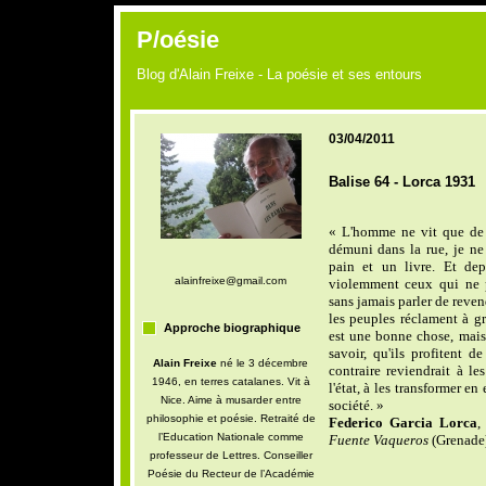
P/oésie
Blog d'Alain Freixe - La poésie et ses entours
03/04/2011
Balise 64 - Lorca 1931
« L'homme ne vit que de p
démuni dans la rue, je n
pain et un livre. Et de
alainfreixe@gmail.com
violemment ceux qui ne 
sans jamais parler de reven
les peuples réclament à g
Approche biographique
est une bonne chose, mais
savoir, qu'ils profitent d
Alain Freixe
né le 3 décembre
contraire reviendrait à l
1946, en terres catalanes. Vit à
l'état, à les transformer e
Nice. Aime à musarder entre
société. »
philosophie et poésie. Retraité de
Federico Garcia Lorca
,
l’Education Nationale comme
Fuente Vaqueros
(Grenade
professeur de Lettres. Conseiller
Poésie du Recteur de l’Académie