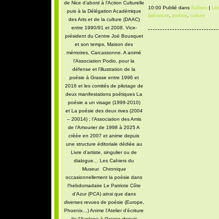
de Nice d’abord à l’Action Culturelle
10:00 Publié dans
Balises
|
Li
puis à la Délégation Académique
littérature
,
poésie
,
culture
des Arts et de la culture (DAAC)
entre 1990/91 et 2008. Vice-
président du Centre Joë Bousquet
et son temps, Maison des
mémoires, Carcassonne. A animé
l’Association Podio, pour la
défense et l’illustration de la
poésie à Grasse entre 1996 et
2016 et les comités de pilotage de
deux manifestations poétiques La
poésie a un visage (1999-2010)
et La poésie des deux rives (2004
– 20014) ; l’Association des Amis
de l’Amourier de 1998 à 2025 A
créée en 2007 et anime depuis
une structure éditoriale dédiée au
Livre d’artiste, singulier ou de
dialogue… Les Cahiers du
Museur. Chronique
occasionnellement la poésie dans
l’hebdomadaire Le Patriote Côte
d’Azur (PCA) ainsi que dans
diverses revues de poésie (Europe,
Phoenix…) Anime l'Atelier d'écriture
de l'Avelane à Grasse depuis