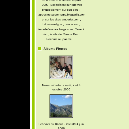
2007. Est présent sur Internet
principalement sur son blog :
lapoesieetsesentours.blogspirit.com
et sur les sites amourier.com ;
bribes-en-ligne ; remue.net ;
terredefemmes.blogs.com ; Terre à
ciel ; le site de Claude Ber ;
Recours au poème…
Albums Photos
Mouans-Sartoux les 6, 7 et 8
octobre 2006
Les Voix du Basilic - les 03/04 juin
2006