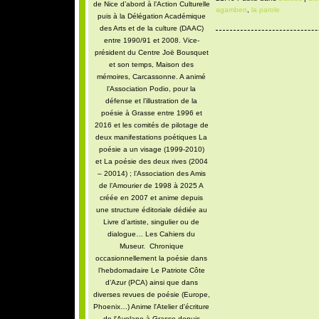
de Nice d’abord à l’Action Culturelle
agamben
,
la parole
puis à la Délégation Académique
des Arts et de la culture (DAAC)
entre 1990/91 et 2008. Vice-
président du Centre Joë Bousquet
et son temps, Maison des
mémoires, Carcassonne. A animé
l’Association Podio, pour la
défense et l’illustration de la
poésie à Grasse entre 1996 et
2016 et les comités de pilotage de
deux manifestations poétiques La
poésie a un visage (1999-2010)
et La poésie des deux rives (2004
– 20014) ; l’Association des Amis
de l’Amourier de 1998 à 2025 A
créée en 2007 et anime depuis
une structure éditoriale dédiée au
Livre d’artiste, singulier ou de
dialogue… Les Cahiers du
Museur. Chronique
occasionnellement la poésie dans
l’hebdomadaire Le Patriote Côte
d’Azur (PCA) ainsi que dans
diverses revues de poésie (Europe,
Phoenix…) Anime l'Atelier d'écriture
de l'Avelane à Grasse depuis