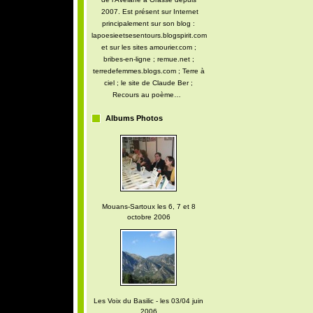
2007. Est présent sur Internet
principalement sur son blog :
lapoesieetsesentours.blogspirit.com
et sur les sites amourier.com ;
bribes-en-ligne ; remue.net ;
terredefemmes.blogs.com ; Terre à
ciel ; le site de Claude Ber ;
Recours au poème…
Albums Photos
Mouans-Sartoux les 6, 7 et 8
octobre 2006
Les Voix du Basilic - les 03/04 juin
2006