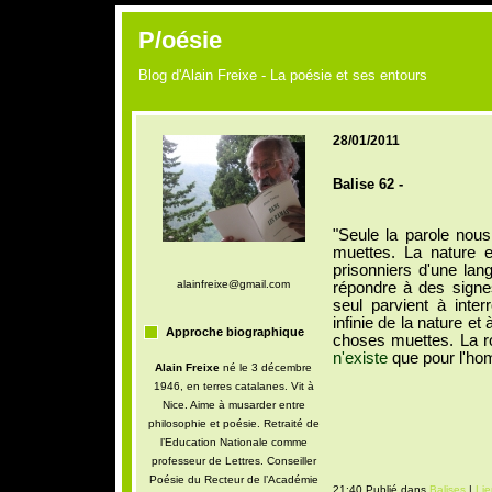
P/oésie
Blog d'Alain Freixe - La poésie et ses entours
28/01/2011
Balise 62 -
"Seule la parole nou
muettes. La nature e
prisonniers d'une lan
alainfreixe@gmail.com
répondre à des sign
seul parvient à inter
infinie de la nature et
Approche biographique
choses muettes. La r
n'existe
que pour l'h
Alain Freixe
né le 3 décembre
1946, en terres catalanes. Vit à
Nice. Aime à musarder entre
philosophie et poésie. Retraité de
l’Education Nationale comme
professeur de Lettres. Conseiller
Poésie du Recteur de l’Académie
21:40 Publié dans
Balises
|
Li