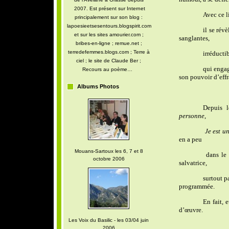
2007. Est présent sur Internet
Avec ce l
principalement sur son blog :
lapoesieetsesentours.blogspirit.com
il se rév
et sur les sites amourier.com ;
sanglantes,
bribes-en-ligne ; remue.net ;
terredefemmes.blogs.com ; Terre à
irréducti
ciel ; le site de Claude Ber ;
qui engag
Recours au poème…
son pouvoir d’effr
Albums Photos
Depuis 
personne
,
Je est u
en a peu
Mouans-Sartoux les 6, 7 et 8
dans le 
octobre 2006
salvatrice,
surtout p
programmée.
En fait, 
d’œuvre.
Les Voix du Basilic - les 03/04 juin
2006