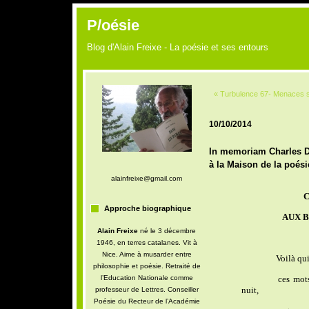
P/oésie
Blog d'Alain Freixe - La poésie et ses entours
« Turbulence 67- Menaces sur
10/10/2014
In memoriam Charles Dob
à la Maison de la poési
alainfreixe@gmail.com
C
Approche biographique
AUX B
Alain Freixe
né le 3 décembre
1946, en terres catalanes. Vit à
Nice. Aime à musarder entre
Voilà qui 
philosophie et poésie. Retraité de
l’Education Nationale comme
ces mots
nuit,
professeur de Lettres. Conseiller
Poésie du Recteur de l’Académie