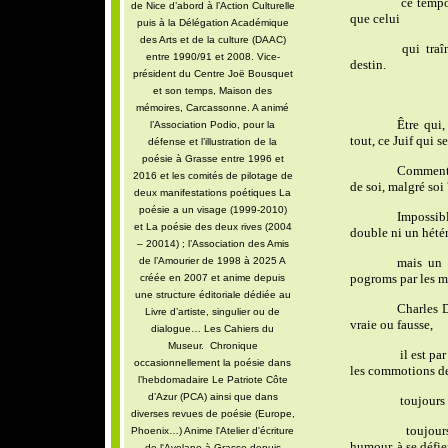
ce tempo 
de Nice d’abord à l’Action Culturelle
que celui
puis à la Délégation Académique
des Arts et de la culture (DAAC)
qui traî
entre 1990/91 et 2008. Vice-
destin.
président du Centre Joë Bousquet
et son temps, Maison des
mémoires, Carcassonne. A animé
Être qui,
l’Association Podio, pour la
tout, ce Juif qui s
défense et l’illustration de la
poésie à Grasse entre 1996 et
Comment 
2016 et les comités de pilotage de
de soi, malgré soi 
deux manifestations poétiques La
poésie a un visage (1999-2010)
Impossib
et La poésie des deux rives (2004
double ni un hét
– 20014) ; l’Association des Amis
de l’Amourier de 1998 à 2025 A
mais un 
pogroms par les m
créée en 2007 et anime depuis
une structure éditoriale dédiée au
Charles D
Livre d’artiste, singulier ou de
vraie ou fausse,
dialogue… Les Cahiers du
Museur. Chronique
il est par
occasionnellement la poésie dans
les commotions de
l’hebdomadaire Le Patriote Côte
d’Azur (PCA) ainsi que dans
toujours 
diverses revues de poésie (Europe,
toujour
Phoenix…) Anime l'Atelier d'écriture
humour, à se défie
de l'Avelane à Grasse depuis