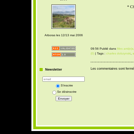
* Ch
Arboras les 12/13 mai 2006
09:56 Publié dans
Mes ami(e)s,
(0)
| Tags :
charles dobzynski
,
a
Les commentaires sont fermé
Newsletter
S'inscrire
Se désinscrire