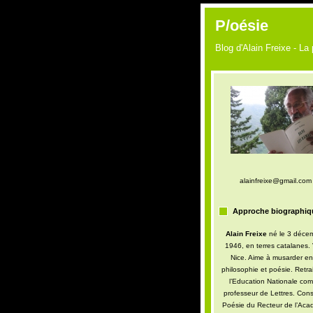
P/oésie
Blog d'Alain Freixe - La
alainfreixe@gmail.com
Approche biographiq
Alain Freixe
né le 3 déce
1946, en terres catalanes. 
Nice. Aime à musarder en
philosophie et poésie. Retra
l’Education Nationale co
professeur de Lettres. Conse
Poésie du Recteur de l’Aca