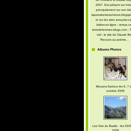
2007. Est présent sur Inte
principalement sur son blo
lapoesieetsesentours.blogspi
et sur les sites amourier.c
bribes-en-ligne ; remue.ne
terredefemmes.blogs.com ; T
ciel ; le site de Claude Be
Recours au poème…
Albums Photos
Mouans-Sartoux les 6, 7 e
octobre 2006
Les Voix du Basilic - les 03/0
2006