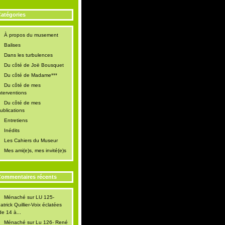
atégories
À propos du musement
Balises
Dans les turbulences
Du côté de Joë Bousquet
Du côté de Madame***
Du côté de mes
nterventions
Du côté de mes
ublications
Entretiens
Inédits
Les Cahiers du Museur
Mes ami(e)s, mes invité(e)s
ommentaires récents
Ménaché
sur
LU 125-
atrick Quillier-Voix éclatées
de 14 à...
Ménaché
sur
Lu 126- René