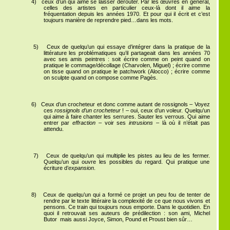
4)
ceux d’un qui aime se laisser dérouter. Par les œuvres en général,
celles des artistes en particulier ceux-là dont il aime la
fréquentation depuis les années 1970. Et pour qui il écrit et c’est
toujours manière de reprendre pied…dans les mots.
5)
Ceux de quelqu’un qui essaye d’intégrer dans la pratique de la
littérature les problématiques qu’il partageait dans les années 70
avec ses amis peintres : soit écrire comme on peint quand on
pratique le commage/décollage (Charvolen, Miguel) ; écrire comme
on tisse quand on pratique le patchwork (Alocco) ; écrire comme
on sculpte quand on compose comme Pagès.
6)
Ceux d’un crocheteur et donc comme autant de rossignols – Voyez
ces
rossignols d’un crocheteur
! – oui, ceux d’un voleur. Quelqu’un
qui aime à faire chanter les serrures. Sauter les verrous. Qui aime
entrer par
effraction
– voir ses
intrusions
– là où il n’était pas
attendu.
7)
Ceux de quelqu’un qui multiplie les pistes au lieu de les fermer.
Quelqu’un qui ouvre les possibles du regard. Qui pratique une
écriture d’
expansion
.
8)
Ceux de quelqu’un qui a formé ce projet un peu fou de tenter de
rendre par le texte littéraire la complexité de ce que nous vivons et
pensons. Ce train qui toujours nous emporte. Dans le quotidien. En
quoi il retrouvait ses auteurs de prédilection : son ami, Michel
Butor mais aussi Joyce, Simon, Pound et Proust bien sûr…