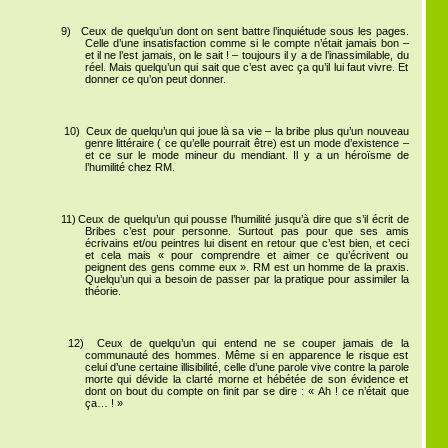
9)
Ceux de quelqu’un dont on sent battre l’inquiétude sous les pages.
Celle d’une insatisfaction comme si le compte n’était jamais bon –
et il ne l’est jamais, on le sait ! – toujours il y a de l’inassimilable, du
réel. Mais quelqu’un qui sait que c’est avec ça qu’il lui faut vivre. Et
donner ce qu’on peut donner.
10)
Ceux de quelqu’un qui joue là sa vie – la bribe plus qu’un nouveau
genre littéraire ( ce qu’elle pourrait être) est un mode d’existence –
et ce sur le mode mineur du mendiant. Il y a un héroïsme de
l’humilité chez RM.
11)
Ceux de quelqu’un qui pousse l’humilité jusqu’à dire que s’il écrit de
Bribes c’est pour personne. Surtout pas pour que ses amis
écrivains et/ou peintres lui disent en retour que c’est bien, et ceci
et cela mais « pour comprendre et aimer ce qu’écrivent ou
peignent des gens comme eux ». RM est un homme de la praxis.
Quelqu’un qui a besoin de passer par la pratique pour assimiler la
théorie.
12)
Ceux de quelqu’un qui entend ne se couper jamais de la
communauté des hommes. Même si en apparence le risque est
celui d’une certaine illisibilité, celle d’une parole vive contre la parole
morte qui dévide la clarté morne et hébétée de son évidence et
dont on bout du compte on finit par se dire : « Ah ! ce n’était que
ça… ! »