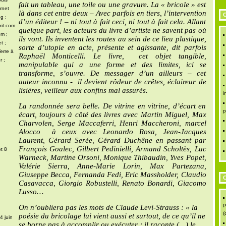
fait un tableau, une toile ou une gravure. La « bricole » est
rnet
là dans cet entre deux – Avec parfois en tiers, l’intervention
C
g :
d’un éditeur ! – ni tout à fait ceci, ni tout à fait cela. Allant
rit.com
quelque part, les acteurs du livre d’artiste ne savent pas où
om ;
ils vont. Ils inventent les routes au sein de ce lieu plastique,
t ;
sorte d’utopie en acte, présente et agissante, dit parfois
erre à
Raphaël Monticelli. Le livre, cet objet tangible,
r ;
manipulable qui a une forme et des limites, ici se
transforme, s’ouvre. De messager d’un ailleurs – cet
auteur inconnu - il devient rôdeur de crêtes, éclaireur de
lisières, veilleur aux confins mal assurés.
i
La randonnée sera belle. De vitrine en vitrine, d’écart en
p
écart, toujours à côté des livres avec Martin Miguel, Max
Charvolen, Serge Maccaferri, Henri Maccheroni, marcel
Alocco à ceux avec Leonardo Rosa, Jean-Jacques
Laurent, Gérard Serée, Gérard Duchêne en passant par
François Goalec, Gilbert Pedinielli, Armand Scholtès, Luc
t 8
Warneck, Martine Orsoni, Monique Thibaudin, Yves Popet,
Valérie Sierra, Anne-Marie Lorin, Max Partezana,
Giuseppe Becca, Fernanda Fedi, Eric Massholder, Claudio
C
Casavacca, Giorgio Robustelli, Renato Bonardi, Giacomo
Lusso…
P
On n’oubliera pas les mots de Claude Levi-Strauss : « la
(
poésie du bricolage lui vient aussi et surtout, de ce qu’il ne
4 juin
se borne pas à accomplir ou exécuter ; il raconte (…) le