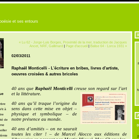
 poésie et ses entours
I
« Lu 62 - Jorge-Luis Borges, Proximité de la mer, traduction de Jacques
Ancet, NRF, Gallimard
|
Page d'accueil
|
Balise 64 - Lorca 1931 »
02/03/2011
Raphaël Monticelli - L'écriture en bribes, livres d'artiste,
oeuvres croisées & autres bricoles
40 ans que
Raphaël Monticelli
creuse son regard sur l’art
f
et la littérature.
ue
40 ans qu’il traque l’origine du
mbre
sens dans cette mise en objet –
Vit à
physique et symbolique – de
tre
A
notre présence au monde.
ité de
mme
40 ans d’amitiés – on ne saurait
iller
toutes les citer ! – de Marcel Alocco aux éditions de
démie