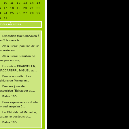
9
10
11
12
13
14
15
6
17
18
19
20
21
22
3
24
25
26
27
28
29
0
31
otes récentes
Exposition Max Charvolen à
a Cola dans le...
Alain Freixe, parution de Ce
ui reste aux...
Alain Freixe, Parution de
es pas encore,...
Exposition CHARVOLEN,
ACCAFERRI, MIGUEL au...
Bonne nouvelle : Les
ditions de l'Amourier...
Derniers jours de
'exposition "Echapper au...
Balise 106-
Deux expositions de Joëlle
yraud jusqu'au 5...
Lu 134 - Michel Ménaché,
a paume des jours et...
Balise 105-