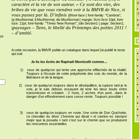
D
caractère et la vie de son auteur. » Ce sont des vies, des
bribes de vie que vous viendrez voir à la BMVR de Nice, si
T
vous passez par là. D’infinis
@font-face { font-family: "Cambria";
}p.MsoNormal, li.MsoNormal, div.MsoNormal { margin: 0cm 0cm 10pt; font-
size: 12pt; font-family: "Times New Roman"; }div.Section1 { page: Section1;
d
paysages – Tiens, le libellé du Printemps des poètes 2011 !
}
– d’amitié.
006
A
A cette occasion, la BMVR publie un catalogue dans lequel j'ai publié le texte
qui suit:
Je lis les écrits de Raphaël Monticelli comme…
1)
ceux de quelqu’un qui tente une approche effilochée de la réalité.
Toujours à l’écoute de cette polyphonie des voix du monde, de la
littérature et de la langue.
2)
ceux de quelqu’un toujours dans le déséquilibre, la rupture tant je le
vois, je le sais debout, essayant de tenir les deux bouts entre
transmission et création : 2 rives, 2 arches d’un pont…dans le
danger d’un effondrement sans cesse remis. Toujours possible !
3)
ceux de quelqu’un toujours en route. Une sorte de Don Quichotte,
ce chevalier du désir. L’homme qui disait « el camino es siempre
mejor que la posada » tant c’est sur le chemin que se produisent
les rencontres essentielles