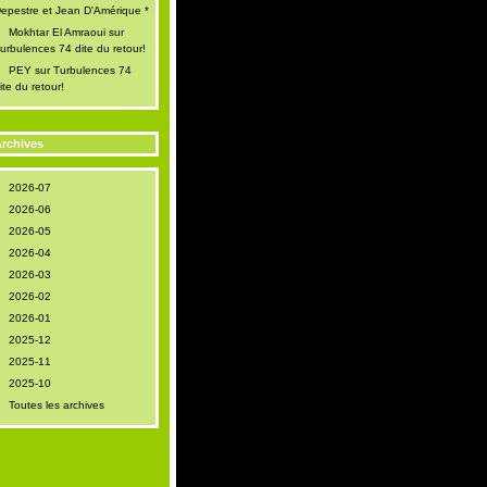
epestre et Jean D'Amérique *
Mokhtar El Amraoui
sur
urbulences 74 dite du retour!
PEY
sur
Turbulences 74
ite du retour!
rchives
2026-07
2026-06
2026-05
2026-04
2026-03
2026-02
2026-01
2025-12
2025-11
2025-10
Toutes les archives