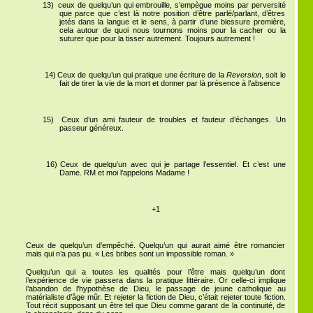
13)
ceux de quelqu’un qui embrouille, s’empègue moins par perversité
que parce que c’est là notre position d’être parlé/parlant, d’êtres
jetés dans la langue et le sens, à partir d’une blessure première,
cela autour de quoi nous tournons moins pour la cacher ou la
suturer que pour la tisser autrement. Toujours autrement !
14)
Ceux de quelqu’un qui pratique une écriture de la
Reversion
, soit le
fait de tirer la vie de la mort et donner par là présence à l’absence
15)
Ceux d’un ami fauteur de troubles et fauteur d’échanges. Un
passeur généreux.
16)
Ceux de quelqu’un avec qui je partage l’essentiel. Et c’est une
Dame. RM et moi l’appelons Madame !
+1
Ceux de quelqu’un d’empêché. Quelqu’un qui aurait aimé être romancier
mais qui n’a pas pu. « Les bribes sont un impossible roman. »
Quelqu’un qui a toutes les qualités pour l’être mais quelqu’un dont
l’expérience de vie passera dans la pratique littéraire. Or celle-ci implique
l’abandon de l’hypothèse de Dieu, le passage de jeune catholique au
matérialiste d’âge mûr. Et rejeter la fiction de Dieu, c’était rejeter toute fiction.
Tout récit supposant un être tel que Dieu comme garant de la continuité, de