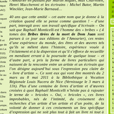
l’Amourier en passant par Martin Miguel, Max Charvolen,
turelle
Henri Maccheroni et les écrivains : Michel Butor, Martin
mique
1
Winckler, Jean-Marie Barnaud…
DAAC)
2
ce-
40 ans que cette amitié – cet autre nom que je donne à la
3
usquet
création quand elle se pense comme question ! – d’une
N
es
part, interagit avec son travail spécifique d’écrivain – On
animé
sait que Raphaël Monticelli est l’homme des « bribes » ( 4
 la
tomes des
Bribes tirées de la mort de Dom Juan
sont
L
 la
parues à ce jour aux éditions de l’Amourier), ces restes
6 et
d’une expérience du monde, des êtres et des œuvres tels
q
age de
qu’ils se mêlent dans l’histoire, expérience vouée à
ues La
l’éclatement et à la dispersion et qu’il s’efforce de recueillir
2010)
C
en mendiant errant à la poursuite de quelque issue – et
 (2004
d’autre part, a pris la forme de livres particuliers qui
 Amis
M
naissent de la rencontre entre un artiste et un écrivain que
025 A
l’on désigne aujourd’hui sous l’expression peu claire de
puis
é
« livre d’artiste ». Ce sont eux qui vont être montrés du 2
iée au
mars au 8 mai 2011 à la Bibliothèque à Vocation
u de
l
Régionale Louis Nucera de Nice (Vernissage le 3 mars à
du
11h). Plus d’une centaine de livres d’artiste et d’œuvres
croisées à quoi Raphaël Monticelli n’hésite pas à rajouter
e dans
le terme de « bricoles ». Oui, « bricoles », ces livres
E
 Côte
improbables, nés de l’intimité, du croisement des
ans
recherches d’un artiste d’un artiste et d’un poète, de la
L
urope,
volonté de donner à ces croisements un lieu spécifique
criture
d’expression qui ne soit plus tout à fait un livre ni tout à
uis