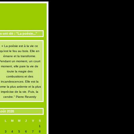
ls ont dit : "La poésie..."
« La poésie est à la vie ce
qu'est le feu au bois. Elle en
émane et la transforme.
Pendant un moment, un court
moment, elle pare la vie de
toute la magie des
combustions et des
incandescences. Elle est la
orme la plus ardente et la plus
imprécise de la vie. Puis, la
cendre." Pierre Reverdy
oût 2026
D
L
M
M
J
V
S
1
2
3
4
5
6
7
8