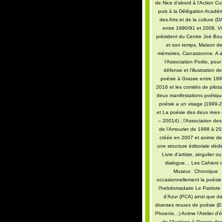
de Nice d’abord à l’Action Cul
puis à la Délégation Acadé
des Arts et de la culture (
entre 1990/91 et 2008. Vi
président du Centre Joë Bo
et son temps, Maison d
mémoires, Carcassonne. A 
l’Association Podio, pour
défense et l’illustration de
poésie à Grasse entre 199
2016 et les comités de pilot
deux manifestations poétiq
poésie a un visage (1999-
et La poésie des deux rives
– 20014) ; l’Association des
de l’Amourier de 1998 à 2
créée en 2007 et anime de
une structure éditoriale déd
Livre d’artiste, singulier o
dialogue… Les Cahiers 
Museur. Chronique
occasionnellement la poési
l’hebdomadaire Le Patriote
d’Azur (PCA) ainsi que d
diverses revues de poésie (E
Phoenix…) Anime l'Atelier d'é
de l'Avelane à Grasse dep