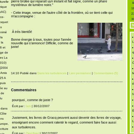
pierre brûlée qui reparaît uyn instant et fait signe, comme un phare
turelle
mystérieux de lumière noire."
mique
1
DAAC)
- Cette image, venue de l'autre côté de la frontière, où se tient celle qui
2
m'accompagne :
ce-
3
usquet
N
es
À très bientôt!
animé
 la
Bonne énergie à tous, toutes pour l'année
L
 la
nouvelle qui s'annonce! Difficile, comme de
juste!
6 et
q
age de
ues La
2010)
C
 (2004
 Amis
14:10 Publié dans
Dans les turbulences
|
Lien permanent
|
Commentaires (5)
M
025 A
puis
é
iée au
Commentaires
u de
l
du
pourquoi , comme de juste ?
Écrit par :
lam
| 30/12/2007
e dans
E
 Côte
Justement, les livres de Gracq peuvent aussi devenir des livres de voyage,
ans
L
enseignant encore comment ralentir le regard, comment faire face aussi
urope,
aux turbulences.
criture
Écrit par :
Tieri Briet
| 30/12/2007
uis