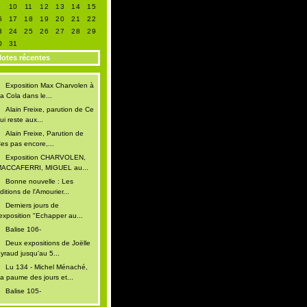
9
10
11
12
13
14
15
6
17
18
19
20
21
22
3
24
25
26
27
28
29
0
31
otes récentes
Exposition Max Charvolen à
a Cola dans le...
Alain Freixe, parution de Ce
ui reste aux...
Alain Freixe, Parution de
es pas encore,...
Exposition CHARVOLEN,
ACCAFERRI, MIGUEL au...
Bonne nouvelle : Les
ditions de l'Amourier...
Derniers jours de
'exposition "Echapper au...
Balise 106-
Deux expositions de Joëlle
yraud jusqu'au 5...
Lu 134 - Michel Ménaché,
a paume des jours et...
Balise 105-