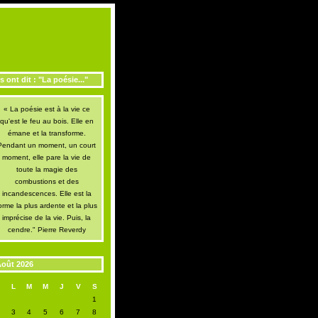
ls ont dit : "La poésie..."
« La poésie est à la vie ce
qu'est le feu au bois. Elle en
émane et la transforme.
Pendant un moment, un court
moment, elle pare la vie de
toute la magie des
combustions et des
incandescences. Elle est la
orme la plus ardente et la plus
imprécise de la vie. Puis, la
cendre." Pierre Reverdy
oût 2026
D
L
M
M
J
V
S
1
2
3
4
5
6
7
8