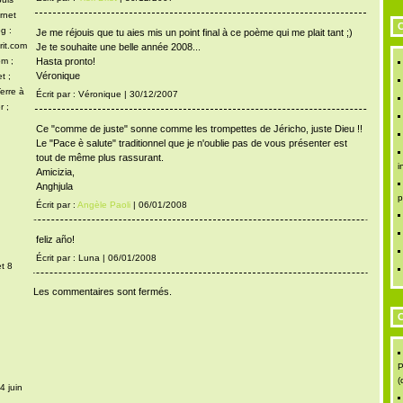
rnet
C
g :
Je me réjouis que tu aies mis un point final à ce poème qui me plait tant ;)
rit.com
Je te souhaite une belle année 2008...
Hasta pronto!
om ;
Véronique
t ;
erre à
Écrit par : Véronique | 30/12/2007
r ;
Ce "comme de juste" sonne comme les trompettes de Jéricho, juste Dieu !!
Le "Pace è salute" traditionnel que je n'oublie pas de vous présenter est
tout de même plus rassurant.
i
Amicizia,
Anghjula
p
Écrit par :
Angèle Paoli
| 06/01/2008
feliz año!
Écrit par : Luna | 06/01/2008
t 8
Les commentaires sont fermés.
C
P
(
4 juin