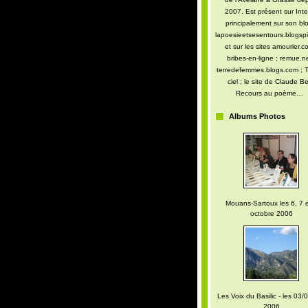
2007. Est présent sur Inte
principalement sur son blo
lapoesieetsesentours.blogspi
et sur les sites amourier.c
bribes-en-ligne ; remue.ne
terredefemmes.blogs.com ; T
ciel ; le site de Claude Be
Recours au poème…
Albums Photos
Mouans-Sartoux les 6, 7 e
octobre 2006
Les Voix du Basilic - les 03/0
2006