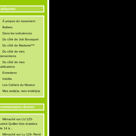
atégories
À propos du musement
Balises
Dans les turbulences
Du côté de Joë Bousquet
Du côté de Madame***
Du côté de mes
nterventions
Du côté de mes
ublications
Entretiens
Inédits
Les Cahiers du Museur
Mes ami(e)s, mes invité(e)s
ommentaires récents
Ménaché
sur
LU 125-
atrick Quillier-Voix éclatées
de 14 à...
Ménaché
sur
Lu 126- René