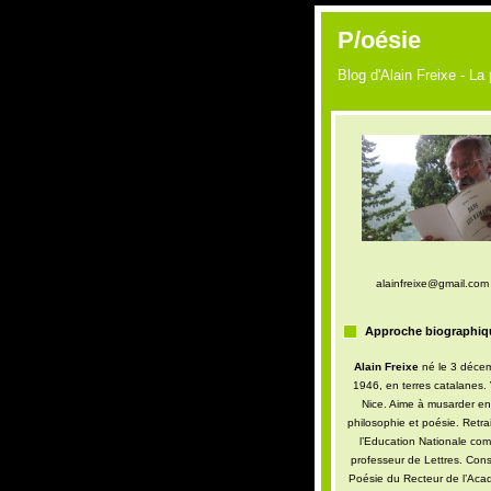
P/oésie
Blog d'Alain Freixe - La
alainfreixe@gmail.com
Approche biographiq
Alain Freixe
né le 3 déce
1946, en terres catalanes. 
Nice. Aime à musarder en
philosophie et poésie. Retra
l’Education Nationale co
professeur de Lettres. Conse
Poésie du Recteur de l’Aca