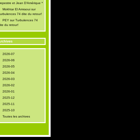
epestre et Jean D'Amérique *
Mokhtar El Amraoui
sur
urbulences 74 dite du retour!
PEY
sur
Turbulences 74
ite du retour!
rchives
2026-07
2026-06
2026-05
2026-04
2026-03
2026-02
2026-01
2025-12
2025-11
2025-10
Toutes les archives