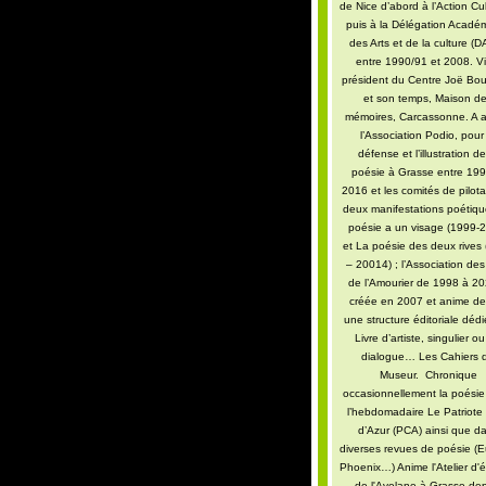
de Nice d’abord à l’Action Cul
puis à la Délégation Acadé
des Arts et de la culture (
entre 1990/91 et 2008. Vi
président du Centre Joë Bo
et son temps, Maison d
mémoires, Carcassonne. A 
l’Association Podio, pour
défense et l’illustration de
poésie à Grasse entre 199
2016 et les comités de pilot
deux manifestations poétiq
poésie a un visage (1999-
et La poésie des deux rives
– 20014) ; l’Association des
de l’Amourier de 1998 à 2
créée en 2007 et anime de
une structure éditoriale déd
Livre d’artiste, singulier o
dialogue… Les Cahiers 
Museur. Chronique
occasionnellement la poési
l’hebdomadaire Le Patriote
d’Azur (PCA) ainsi que d
diverses revues de poésie (E
Phoenix…) Anime l'Atelier d'é
de l'Avelane à Grasse dep