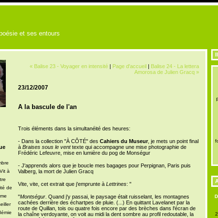
 poésie et ses entours
I
« Balise 23 - Voyager en intensité
|
Page d'accueil
|
Balise 24 - La lettera
Amorosa de Julien Gracq »
23/12/2007
A la bascule de l'an
Trois éléments dans la simultanéité des heures:
- Dans la collection "À CÔTÉ" des
Cahiers du Museur
, je mets un point final
f
ue
à
Braises sous le vent
texte qui accompagne une mise photographie de
Frédéric Lefeuvre, mise en lumière du pog de Monségur
mbre
- J'apprends alors que je boucle mes bagages pour Perpignan, Paris puis
Vit à
Valberg, la mort de Julien Gracq
tre
A
Vite, vite, cet extrait que j'emprunte à
Lettrines
: "
ité de
mme
"
Montségur
. Quand j'y passai, le paysage était ruisselant, les montagnes
cachées derrière des échartpes de pluie. (...) En quittant Lavelanet par la
iller
route de Quillan, tois ou quatre fois encore par des brèches dans l'écran de
démie
la chaîne verdoyante, on voit au midi la dent sombre au profil redoutable, la