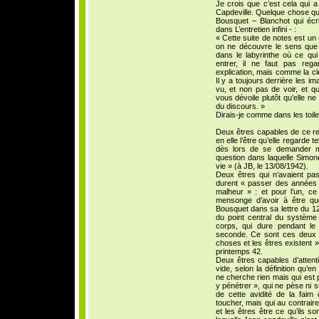
Je crois que c’est cela qui 
Capdeville. Quelque chose qu
Bousquet – Blanchot qui écr
dans L’entretien infini - :
« Cette suite de notes est un
on ne découvre le sens que 
dans le labyrinthe où ce qui 
entrer, il ne faut pas re
explication, mais comme la clé
Il y a toujours derrière les i
vu, et non pas de voir, et q
vous dévoile plutôt qu’elle ne 
du discours. »
Dirais-je comme dans les toil
Deux êtres capables de ce re
en elle l’être qu’elle regarde 
dès lors de se demander mu
question dans laquelle Simon
vie » (à JB, le 13/08/1942).
Deux êtres qui n’avaient pas
durent « passer des années d
malheur » : et pour l’un, ce
mensonge d’avoir à être quel
Bousquet dans sa lettre du 12
du point central du système 
corps, qui dure pendant le
seconde. Ce sont ces deux 
choses et les êtres existent »
printemps 42.
Deux êtres capables d’attenti
vide, selon la définition qu’e
ne cherche rien mais qui est p
y pénétrer », qui ne pèse ni s
de cette avidité de la faim
toucher, mais qui au contraire
et les êtres être ce qu’ils so