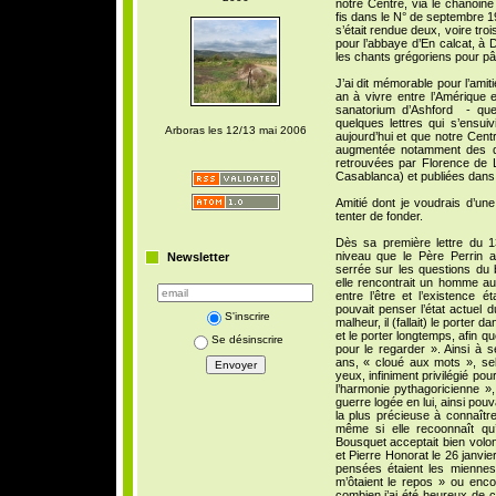
notre Centre, via le chanoine
fis dans le N° de septembre 19
s’était rendue deux, voire tro
pour l’abbaye d’En calcat, à 
les chants grégoriens pour pâq
J’ai dit mémorable pour l’amit
an à vivre entre l’Amérique 
sanatorium d’Ashford - que 
quelques lettres qui s’ensui
Arboras les 12/13 mai 2006
aujourd’hui et que notre Cent
augmentée notamment des d
retrouvées par Florence de 
Casablanca) et publiées dans
Amitié dont je voudrais d’une
tenter de fonder.
Dès sa première lettre du 
niveau que le Père Perrin a
Newsletter
serrée sur les questions du 
elle rencontrait un homme auqu
entre l’être et l’existence é
pouvait penser l’état actuel
S'inscrire
malheur, il (fallait) le porter
et le porter longtemps, afin q
Se désinscrire
pour le regarder ». Ainsi à 
ans, « cloué aux mots », sel
yeux, infiniment privilégié po
l’harmonie pythagoricienne », 
guerre logée en lui, ainsi pouvai
la plus précieuse à connaître
même si elle recoonnaît qu’
Bousquet acceptait bien volon
et Pierre Honorat le 26 janvie
pensées étaient les miennes
m’ôtaient le repos » ou enco
combien j’ai été heureux de 