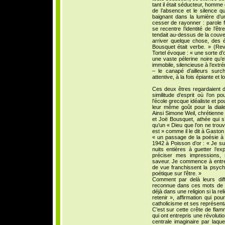
tant il était séducteur, homme
de l’absence et le silence q
baignant dans la lumière d’u
cesser de rayonner : parole fl
se recentre l’identité de l’êt
tendait au-dessus de la couver
arriver quelque chose, des é
Bousquet était verbe. » (R
Tortel évoque : « une sorte d
une vaste pélerine noire qu’ell
immobile, silencieuse à l’extr
– le canapé d’ailleurs surc
attentive, à la fois épiante et lo
Ces deux êtres regardaient d
similitude d’esprit où l’on p
l’école grecque idéaliste et p
leur même goût pour la dialec
Ainsi Simone Weil, chrétienne
et Joë Bousquet, athée qui s
qu’un « Dieu que l’on ne trouver
est » comme il le dit à Gaston
« un passage de la poésie à l
1942 à Poisson d’or : « Je s
nuits entières à guetter l’e
préciser mes impressions,
saveur. Je commence à entre
de vue franchissent la psych
poétique sur l’être. »
Comment par delà leurs dif
reconnue dans ces mots de B
déjà dans une religion si la 
retenir », affirmation qui pou
catholicisme et ses représent
C’est sur cette crête de fla
qui ont entrepris une révolution
centrale imaginaire par laqu