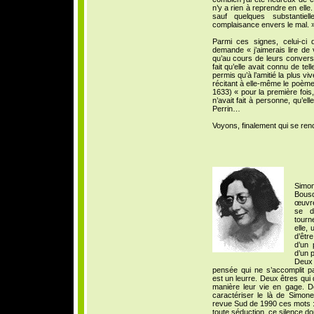
n’y a rien à reprendre en elle
sauf quelques substantie
complaisance envers le mal. 
Parmi ces signes, celui-ci q
demande « j’aimerais lire de
qu’au cours de leurs conversa
fait qu’elle avait connu de te
permis qu’à l’amitié la plus v
récitant à elle-même le poèm
1633) « pour la première fois,
n’avait fait à personne, qu’el
Perrin…
Voyons, finalement qui se ren
Simo
Bous
œuvre
se d
tourn
elle,
d’êtr
d’un 
d’un 
Deux
pensée qui ne s’accomplit 
est un leurre. Deux êtres qu
manière leur vie en gage. D
caractériser le là de Simone 
revue Sud de 1990 ces mots : «
toute séduction, ce silence dont