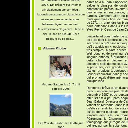
adresse « à Jean Capdeville
2007. Est présent sur Internet
saluer le danseur de corde
chantent les poètes, invente 
principalement sur son blog :
quoi entrer en résonance, c
lapoesieetsesentours.blogspirit.com
paroles. Comment alors ne 
mots qu’il avait choisi de ma
et sur les sites amourier.com ;
de 1971 : « entendre les bruit
bribes-en-ligne ; remue.net ;
nous entendons dans « les li
terredefemmes.blogs.com ; Terre à
Yves Peyré. Ceux de Jean Capd
ciel ; le site de Claude Ber ;
Lui parler et vous parler de qu
Recours au poème…
de celle dont la lecture lui a «
secousse » qu’il aime à évoq
qu’il traduisit en « couleurs,
Albums Photos
très simples, à plats cerné
Weil donc et de celui qui s’
longues années, à quelques p
cette chambre bleutée et
ancienne salle de musique av
si particulier, ces grands ca
blancs, propices à quelque
Bousquet qui allait donc y ac
qui promettait d’être mémora
quelque idée.
Mouans-Sartoux les 6, 7 et 8
Rencontre brève qu’en d’autre
octobre 2006
près. – on trouvera plus de d
décembre 1987 et de septembr
effet, s’il est à peu près ac
Jean Ballard, Directeur de Ca
venant de Marseille, dans la n
qu’elle se rendit tout de suit
qu’elle dormit quelques heure
toujours avec elle, en rev
Pétrement, le Chanoine Sar
témoignage que je reçus de Ch
Les Voix du Basilic - les 03/04 juin
peintre, qui par la suite jou
2006