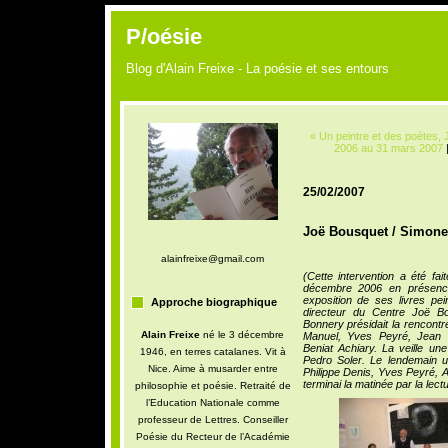
P/oésie
Blog d'Alain Freixe - La poésie et ses entours
« Un peintre et des poètes
2006 au 31 mars 2007
25/02/2007
Joë Bousquet / Simone 
alainfreixe@gmail.com
(Cette intervention a été f
décembre 2006 en présence
exposition de ses livres pe
Approche biographique
directeur du
Centre Joë Bo
Bonnery présidait la rencontr
Alain Freixe
né le 3 décembre
Manuel, Yves Peyré, Jean L
Beniat Achiary. La veille une
1946, en terres catalanes. Vit à
Pedro Soler. Le lendemain u
Nice. Aime à musarder entre
Philippe Denis, Yves Peyré, 
terminai la matinée par la lec
philosophie et poésie. Retraité de
l’Education Nationale comme
professeur de Lettres. Conseiller
Poésie du Recteur de l’Académie