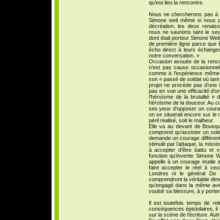
qu’eut lieu la rencontre.
Nous ne chercherons pas à i
Simone weil même si nous po
décréation, les deux renaiss
nous ne saurions taire le seu
dont était porteur Simone Weil
de première ligne parce que 
écho direct à leurs échanges
notre conversation. »
Occasion avouée de la rencon
n’est pas cause occasionnelle
comme à l’expérience même d
son « passé de soldat où tant
projet ne procède pas d’une i
pas en vue une efficacité d’o
l’héroïsme de la brutalité » 
héroïsme de la douceur. Au cou
ses yeux d’opposer un courag
on se situerait encore sur le
péril réalisé, soit le malheur.
Elle va au devant de Bousquet 
comprend qu’assister un sold
demande un courage différent
stimulé par l’attaque, la missio
à accepter d’être battu et v
fonction qu’invente Simone 
appelle à un courage inutile 
faire accepter le réel à ceu
Londres ni le général De
comprendront la véritable di
qu’engagé dans la même aventu
vouloir sa blessure, à y port
Il est toutefois temps de re
conséquences épistolaires, il y
sur la scène de l’écriture. Aut