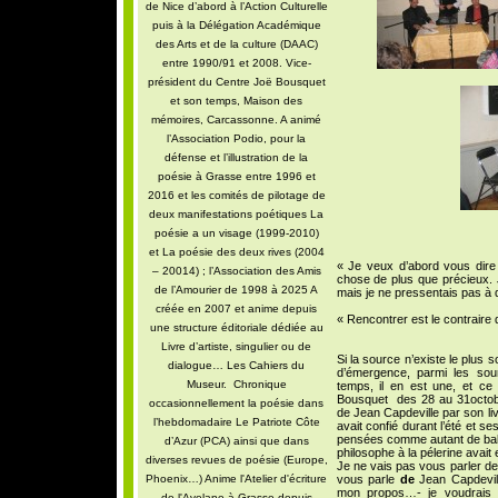
de Nice d’abord à l’Action Culturelle
puis à la Délégation Académique
des Arts et de la culture (DAAC)
entre 1990/91 et 2008. Vice-
président du Centre Joë Bousquet
et son temps, Maison des
mémoires, Carcassonne. A animé
l’Association Podio, pour la
défense et l’illustration de la
poésie à Grasse entre 1996 et
2016 et les comités de pilotage de
deux manifestations poétiques La
poésie a un visage (1999-2010)
et La poésie des deux rives (2004
« Je veux d’abord vous dire
– 20014) ; l’Association des Amis
chose de plus que précieux. J
de l’Amourier de 1998 à 2025 A
mais je ne pressentais pas à 
créée en 2007 et anime depuis
« Rencontrer est le contraire 
une structure éditoriale dédiée au
Livre d’artiste, singulier ou de
Si la source n’existe le plus 
dialogue… Les Cahiers du
d’émergence, parmi les so
Museur. Chronique
temps, il en est une, et ce 
Bousquet des 28 au 31octobr
occasionnellement la poésie dans
de Jean Capdeville par son l
l’hebdomadaire Le Patriote Côte
avait confié durant l’été et s
pensées comme autant de bali
d’Azur (PCA) ainsi que dans
philosophe à la pélerine avait 
diverses revues de poésie (Europe,
Je ne vais pas vous parler de 
Phoenix…) Anime l'Atelier d'écriture
vous parle
de
Jean Capdevill
mon propos…- je voudrais p
de l'Avelane à Grasse depuis