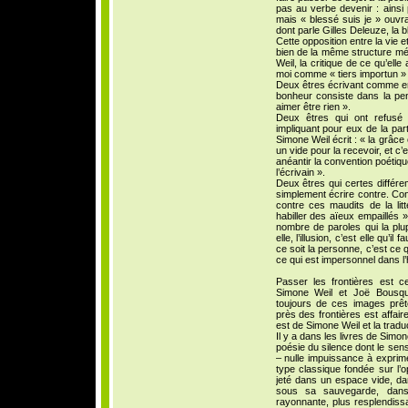
pas au verbe devenir : ainsi
mais « blessé suis je » ouvra
dont parle Gilles Deleuze, la bl
Cette opposition entre la vie 
bien de la même structure mé
Weil, la critique de ce qu’elle
moi comme « tiers importun » 
Deux êtres écrivant comme en 
bonheur consiste dans la pens
aimer être rien ».
Deux êtres qui ont refusé 
impliquant pour eux de la par
Simone Weil écrit : « la grâce 
un vide pour la recevoir, et c’e
anéantir la convention poétiqu
l’écrivain ».
Deux êtres qui certes différe
simplement écrire contre. Cont
contre ces maudits de la lit
habiller des aïeux empaillés »
nombre de paroles qui la plu
elle, l’illusion, c’est elle qu’i
ce soit la personne, c’est ce 
ce qui est impersonnel dans l
Passer les frontières est c
Simone Weil et Joë Bousqu
toujours de ces images prêt
près des frontières est affaire
est de Simone Weil et la trad
Il y a dans les livres de Si
poésie du silence dont le sens 
– nulle impuissance à exprim
type classique fondée sur l’op
jeté dans un espace vide, dan
sous sa sauvegarde, dans 
rayonnante, plus resplendiss