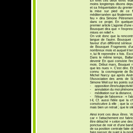
En effet ces deux êtres étai
moins longtemps disons depu
et sa fréquentation du grenie
la mise sur pied de ce 
méditerranéen qui finalement n
feu » dira Simone Pétrement
dans ce projet. En quelque
premier article L’agonie d’une
Bousquet dira que « l’expres
mises en relief ».
On voit donc que la rencontre
langue de l’autre. Bousquet
faveur d’un différend sérieux 
de Bousquet Fragments d’une
nombreux mois et auquel il tena
», lui fit reprendre x fois. 
Dans le même temps, Ballard
devenir En quoi consiste l’i
mois. Début mars, Bouquet re
que les nues ». C’est dire. 
connu la cosmogonie de Bou
Michel Narcy qui après And
l’Association des amis de S
Simone Weil sur les points sui
- opposition être/subjectivité
- annulation du moi phénom
- méditation sur la distance, 
- l’éloge de l’absence : « l’a
t-il, Cf. aussi l’idée que la
consécutive à elle ; que la 
mais bien un retrait ; que le s
Ainsi iront ces deux êtres. Vo
car « l’attachement est fabric
être détaché » selon une de
ponctue de noir et d’une band
de sa position centrale faite 
faire passer de sujet à la posit