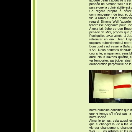
laquelle Jean capdeville s’est 
pensée de Simone weil : « la 
parce que la vulnérabilité est
Ce regard propre à délier
commencement de tout et dont
vie. « l’amour est le commen
regard, Simone Weil l’appelle
tendresse poignante pour une c
À cela fait écho ce que Bou
pensée de Midi, propos que j’
Puel qui les avait aimés, à Jea
retrouver en eux, Jean Capde
toujours subordonnée à notre g
Bousquet s’adressait à Ballard
« Ah ! Nous sommes de vrais 
courante, uniquement sensibl
dure. Nous savons qu’être, c
va l’emporter, participer ains
collaboration perpétuelle de la 
notre humaine condition que 
que le temps s’il n’est pas 
notre liberté.
Aimer le temps, cela aussi l
que si changer la vie a fait 
vie est changement, changer
Weil ! - , les artistes et les