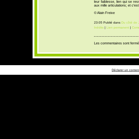
leur faiblesse, lien qui se re
aux mille articulations; et c'es
© Alain Freixe
23:05 Publié dans
Du côté de 
Inédits
|
Lien permanent
|
Comm
Les commentaires sont fermé
Déclarer un contenu 