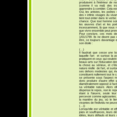
produisent à l’intérieur de 
(comme il va mal) des t
apprendre à combler. Cela est 
Oui, les artistes, les poètes
des « infinis visages du viva
tient tout entier dans le verb
chance. Que tout homme soit
les œuvres d’art et les po
incessamment, là que nous ré
que vivre ensemble peut pren
Pour conclure, ces mots de 
1/01/1799. Ils ne disent pas c
être, ce toujours davantage 
son étoile :
(…)
Il faudrait que cesse une b
laquelle l'art et surtout la
pratiquent et ceux qui veulent 
beaux-arts sur l'éducation d
la chose au sérieux, et c'ét
nature réelle de l'art, et sur
ses dehors modestes qui, é
constituent nullement tout le c
se présente sous l'aspect m
donc produire d'autre effet qu
diamétralement opposé à l'act
sa véritable nature. Alors el
dispense le repos, non le repo
étant à l'œuvre, seule le
percevoir comme agissantes. 
la manière du jeu, où le lien
vivantes de l'individu ne peuv
(…))
Lorsqu'elle est véritable et ef
joies et souffrances, leurs dé
idées, leurs défauts et leurs 